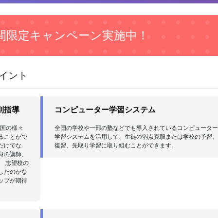
間限定キャンペーン実施中！
ポイント
別指導
コンピューター学習システム
全国の様々
全国の学校や一部の塾などでも導入されているコンピュータ
ることがで
学習システムを活用して、生徒の弱点克服または学校の予習
だけでな
復習、先取り学習に取り組むことができます。
身の講師、
。 志望校の
したのかな
ップが期待