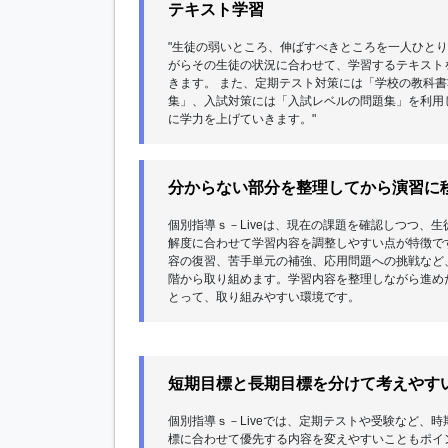
テキスト学習
"生徒の弱いところ、伸ばすべきところを一人ひと
がらその生徒の状況に合わせて、学習するテキスト
きます。 また、定期テスト対策には「学校の教科
集」、入試対策には「入試レベルの問題集」を利用
に学力を上げていきます。"
分からない部分を整理してから演習に
個別指導ｓ－Liveは、現在の課題を確認しつつ、生
解度に合わせて学習内容を調整しやすい点が特徴で
容の復習、苦手単元の補強、応用問題への挑戦など
階から取り組めます。学習内容を整理しながら進め
とって、取り組みやすい環境です。
短期目標と長期目標を分けて考えやす
個別指導ｓ－Liveでは、定期テストや受験など、時
標に合わせて優先する内容を変えやすいこともポイ