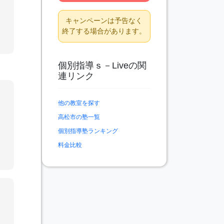
キャンペーンは予告なく
終了する場合があります。
分
個別指導ｓ－Liveの関
連リンク
他の教室を探す
高松市の塾一覧
作
何
個別指導塾ランキング
に
料金比較
た
用