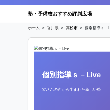
塾・予備校おすすめ評判広場
ホーム
>
香川県
>
高松市
>
個別指導ｓ－Li
個別指導ｓ－Live
皆さんの声から生まれた新しい塾