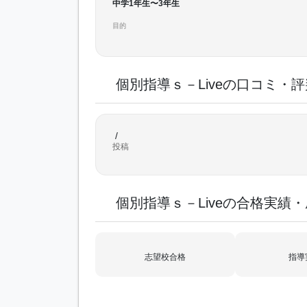
中学1年生〜3年生
目的
個別指導ｓ－Liveの口コミ・評
/
投稿
個別指導ｓ－Liveの合格実績
志望校合格
指導