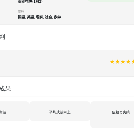
個別指導(1対2)
教科
国語, 英語, 理科, 社会, 数学
判
★
★
★
★
・成果
実績
平均成績向上
信頼と実績