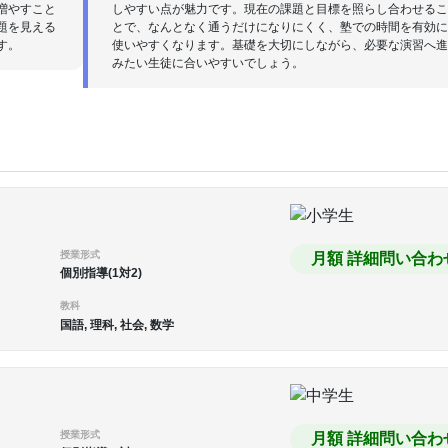
増やすこと
しやすい点が魅力です。現在の課題と目標を照らし合わせる
題を見える
とで、なんとなく通うだけになりにくく、塾での時間を有効
す。
使いやすくなります。基礎を大切にしながら、必要な演習へ
みたい生徒に合いやすいでしょう。
授業形式
月額 詳細問い合わ
個別指導(1対2)
教科
国語, 理科, 社会, 数学
授業形式
月額 詳細問い合わ