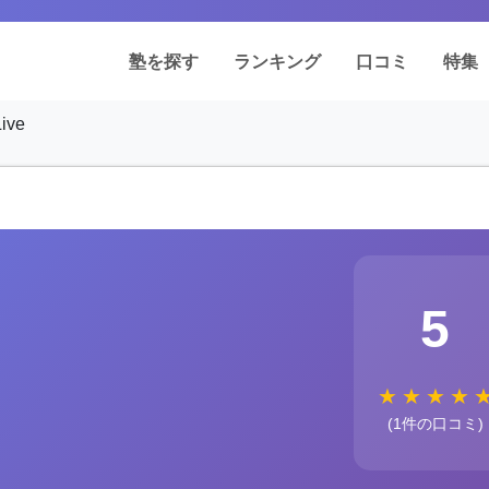
塾を探す
ランキング
口コミ
特集
ve
5
★
★
★
★
(1件の口コミ)