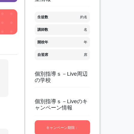
生徒数
約名
講師数
名
開校年
年
自習席
席
個別指導ｓ－Live周辺
ー
の学校
、
個別指導ｓ－Liveのキ
ャンペーン情報
キャンペーン期限：