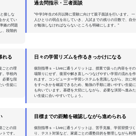
過去問指示・三者面談
りと接しな
"中学3年生の6月以降に受験に向けて親子面談を行います。 一
をかえてい
人ひとりの弱点を出していき、入試までの残りの日数で、自
書準拠の問題
が勉強しなければならないところも明確にします。"
し、段階的
移れる
日々の学習リズムを作るきっかけになる
徒ごとの理
個別指導ｓ－Liveに通うメリットは、授業で扱った内容をその
す。学校内
場限りにせず、復習や解き直しへつなげやすい学習の流れを
、必要な段
れます。コンピューター学習システムを意識しながら、次に
たい生徒に
をすべきかを確認できるため、勉強の手順に迷いやすい生徒
も向いています。基礎を大切にしながら、必要な演習へ進み
い生徒に合いやすいでしょう。
い
目標までの距離を確認しながら進められる
期ごとの目
個別指導ｓ－Liveに通うメリットは、苦手克服、学習習慣づく
ントです。
り、テスト対策など、家庭ごとの通塾目的を整理しながら利