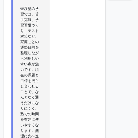
壺渓塾の学
習では、苦
手克服、学
習習慣づく
り、テスト
対策など、
家庭ごとの
通塾目的を
整理しなが
ら利用しや
すい点が魅
力です。現
在の課題と
目標を照ら
し合わせる
ことで、な
んとなく通
うだけにな
りにくく、
塾での時間
を有効に使
いやすくな
ります。無
理に先へ進