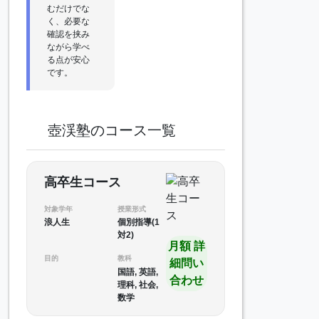
むだけでな
く、必要な
確認を挟み
ながら学べ
る点が安心
です。
壺渓塾のコース一覧
高卒生コース
対象学年
授業形式
浪人生
個別指導(1
対2)
月額 詳
目的
教科
細問い
国語, 英語,
合わせ
理科, 社会,
数学