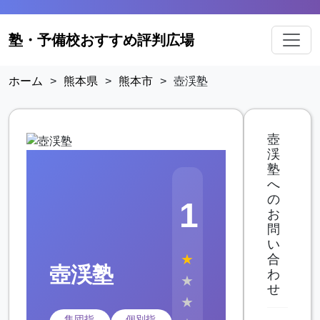
塾・予備校おすすめ評判広場
ホーム
>
熊本県
>
熊本市
>
壺渓塾
壺
渓
塾
へ
の
1
お
問
い
★
合
壺渓塾
わ
★
せ
★
集団指
個別指