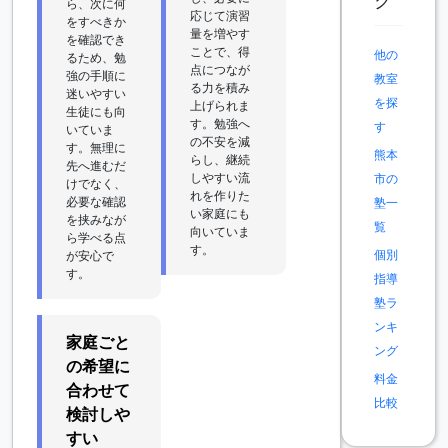
ク
ら、次に何
応じて演習
をすべきか
量を増やす
を確認でき
ことで、得
他の
るため、勉
点につなが
強の手順に
教室
る力を積み
迷いやすい
を探
上げられま
生徒にも向
す。勉強へ
す
いていま
の不安を減
す。無理に
熊本
らし、継続
先へ進むだ
しやすい流
市の
けでなく、
れを作りた
必要な確認
塾一
い家庭にも
を挟みなが
覧
向いていま
ら学べる点
す。
個別
が安心で
す。
指導
塾ラ
ンキ
家庭ごと
ング
の希望に
料金
合わせて
比較
検討しや
すい