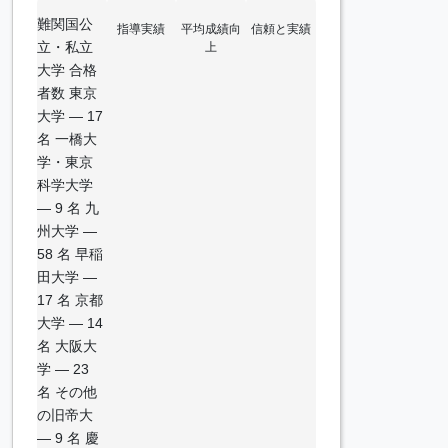
難関国公
指導実績
平均成績向
信頼と実績
立・私立
上
大学 合格
者数 東京
大学 — 17
名 一橋大
学・東京
科学大学
— 9 名 九
州大学 —
58 名 早稲
田大学 —
17 名 京都
大学 — 14
名 大阪大
学 — 23
名 その他
の旧帝大
— 9 名 慶