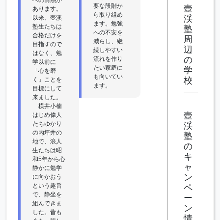
要な段階か
壺
あります。
ら取り組め
渓
以来、壺溪
ます。勉強
塾生たちは
塾
への不安を
合格だけを
周
減らし、継
目指すので
辺
続しやすい
はなく、勉
の
流れを作り
学以前に
たい家庭に
学
「心を磨
も向いてい
校
く」ことを
ます。
目標にして
来ました。
横井小楠
壺
はじめ偉人
たちゆかり
渓
の内坪井の
塾
地で、浪人
の
生たちは昭
キ
和5年から心
ャ
静かに勉学
ン
に向かおう
という趣旨
ペ
で、静坐を
ー
組んできま
ン
した。昔も
情