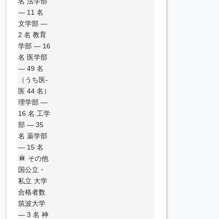
名 法学部
— 11 名
文学部 —
2 名 教育
学部 — 16
名 医学部
— 49 名
（うち医-
医 44 名）
理学部 —
16 名 工学
部 — 35
名 薬学部
— 15 名
その他
国公立・
私立 大学
合格者数
筑波大学
— 3 名 神