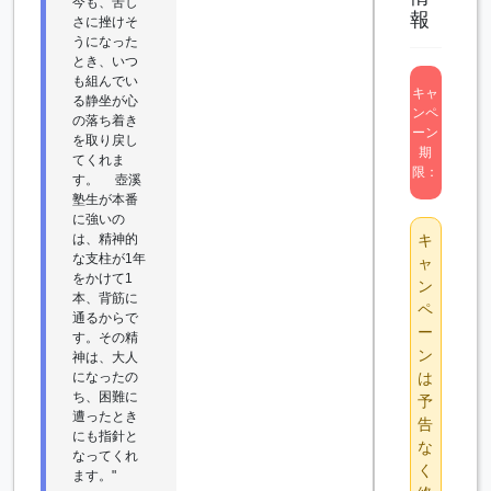
今も、苦し
報
さに挫けそ
うになった
とき、いつ
も組んでい
キャ
る静坐が心
ンペ
の落ち着き
ーン
を取り戻し
期
てくれま
限：
す。 壺溪
塾生が本番
に強いの
は、精神的
キ
な支柱が1年
ャ
をかけて1
ン
本、背筋に
ペ
通るからで
ー
す。その精
ン
神は、大人
になったの
は
ち、困難に
予
遭ったとき
告
にも指針と
な
なってくれ
く
ます。"