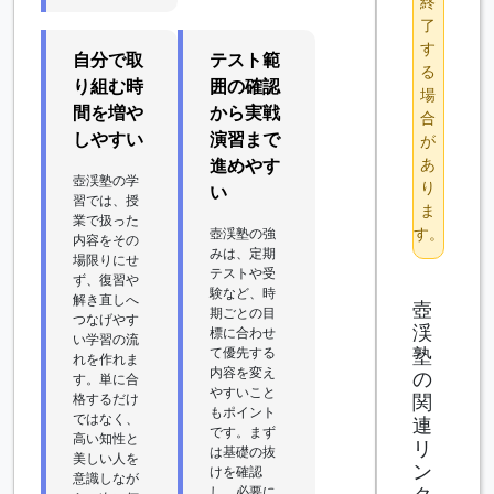
終
了
す
自分で取
テスト範
る
り組む時
囲の確認
場
間を増や
から実戦
合
しやすい
演習まで
が
あ
進めやす
壺渓塾の学
り
い
習では、授
ま
業で扱った
す。
壺渓塾の強
内容をその
みは、定期
場限りにせ
テストや受
ず、復習や
験など、時
解き直しへ
壺
期ごとの目
つなげやす
渓
標に合わせ
い学習の流
塾
て優先する
れを作れま
内容を変え
の
す。単に合
やすいこと
関
格するだけ
もポイント
ではなく、
連
です。まず
高い知性と
リ
は基礎の抜
美しい人を
ン
けを確認
意識しなが
し、必要に