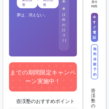
★
受付
導
導
時間:
★
(1
夢は、消えない。
今
件
す
の
ぐ
口
電
コ
話
ミ)
無
料
体
験
予
までの期間限定キャンペ
約
ーン実施中！
壺
渓
塾
壺渓塾のおすすめポイント
の