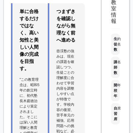
教
室
単に合格
つまずき
情
するだけ
を確認し
報
ではな
ながら無
く、高い
理なく前
生
約
知性と美
へ進める
徒
名
しい人間
数
壺渓塾の強
像の完成
みは、現在
を目指
の課題を確
講
名
認しつつ、
師
す。
生徒ごとの
数
理解度に合
"この教育理
わせて学習
念は、昭和5
開
年
内容を調整
年の創立時
校
しやすい点
に、初代塾
年
が特徴で
長木庭徳治
す。学校内
により策定
自
席
容の復習、
されまし
習
苦手単元の
た。そこに
席
補強、応用
は深い人間
問題への挑
理解と教育
戦など、必
への情熱が