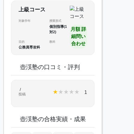
上級コース
対象学年
授業形式
個別指導(1
月額 詳
対2)
細問い
目的
教科
合わせ
公務員専攻科
壺渓塾の口コミ・評判
/
★
★
★
★
★
1
投稿
壺渓塾の合格実績・成果