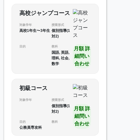
高校ジャンプコース
対象学年
授業形式
高校1年生〜3年生
個別指導(1
対2)
目的
教科
月額 詳
国語, 英語,
細問い
理科, 社会,
合わせ
数学
初級コース
対象学年
授業形式
個別指導(1
月額 詳
対2)
細問い
目的
教科
合わせ
公務員専攻科