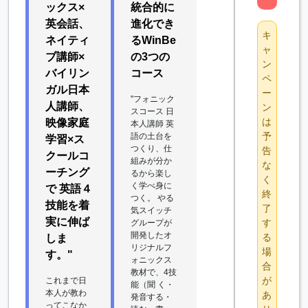
ックス×
統合的に
英会話、
進化でき
キ
ネイティ
るWinBe
ャ
ブ講師×
の3つの
ン
バイリン
コース
ペ
ガル日本
ー
"フォニック
人講師、
ン
スコース 日
は
映像家庭
本人講師 英
予
語の土台を
学習×ス
つくり、仕
告
クールコ
組みが分か
な
ーチング
るから楽し
く
く学べ身に
で 英語４
終
つく。 やる
技能を着
了
気スイッチ
実に伸ば
す
グループが
開発したオ
る
しま
リジナルフ
場
す。"
ォニックス
合
教材で、4技
が
これまで日
能（聞 く・
本人が教わ
あ
発音する・
ってこなか