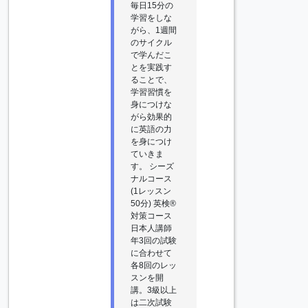
毎日15分の
学習をしな
がら、1週間
のサイクル
で学んだこ
とを実践す
ることで、
学習習慣を
身につけな
がら効果的
に英語の力
を身につけ
ていきま
す。 シーズ
ナルコース
(1レッスン
50分) 英検®
対策コース
日本人講師
年3回の試験
に合わせて
各8回のレッ
スンを開
講。3級以上
は二次試験