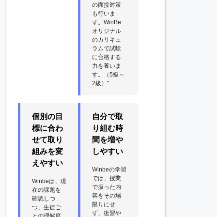
の面接対策
も行いま
す。WinBe
オリジナル
のカリキュ
ラムで試験
に合格する
力を養いま
す。（5級～
2級）"
個別の目
自分で取
標に合わ
り組む時
せて取り
間を増や
組みを変
しやすい
えやすい
Winbeの学習
では、授業
Winbeは、現
で扱った内
在の課題を
容をその場
確認しつ
限りにせ
つ、生徒ご
ず、復習や
との理解度