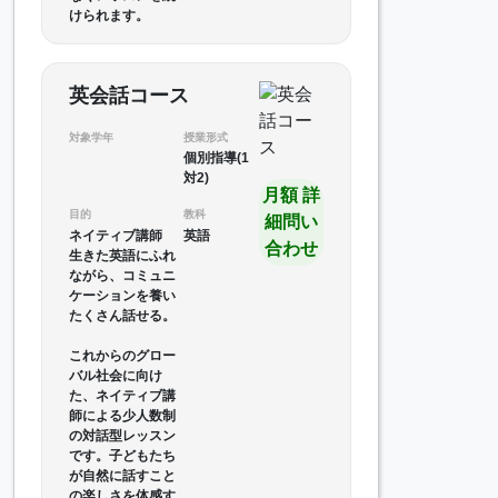
けられます。
英会話コース
対象学年
授業形式
個別指導(1
対2)
月額 詳
目的
教科
細問い
ネイティブ講師
英語
合わせ
生きた英語にふれ
ながら、コミュニ
ケーションを養い
たくさん話せる。
これからのグロー
バル社会に向け
た、ネイティブ講
師による少人数制
の対話型レッスン
です。子どもたち
が自然に話すこと
の楽しさを体感す