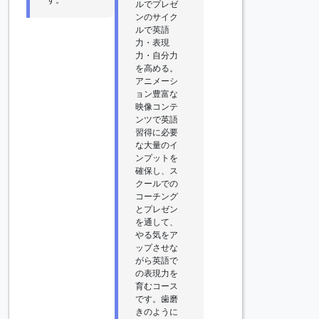
ルでプレゼ
ンのサイク
ルで英語
力・表現
力・自分力
を高める。
アニメーシ
ョン豊富な
映像コンテ
ンツで英語
習得に必要
な大量のイ
ンプットを
確保し、ス
クールでの
コーチング
とプレゼン
を通して、
やる気をア
ップさせな
がら英語で
の表現力を
育むコース
です。歯磨
きのように