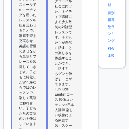
グローバル
スクールで
覧
社会に向け
のコーチン
た、ネイテ
個別
グを用いた
ィブ講師に
指導
レッスンを
よる少人数
組み合わせ
塾ラ
制の対話型
ることで、
レッスンで
ンキ
家庭学習を
す。子ども
ング
充実させ、
たちが自然
英語を習慣
に話すこと
料金
化させなが
の楽しさを
比較
ら単語とフ
体感するこ
レーズを習
とができ、
得していき
「話す力」
ます。子ど
もグンと伸
もに特化し
ばすことが
たWinBeな
できます。
らではのレ
Fun Kids
ッスンで、
Englishコー
楽しく英語
ス 映像コン
と触れ合
テンツ×日本
い、子ども
人講師 楽し
たちの英語
い映像によ
の力を伸ば
る家庭学
していきま
習・スクー
す。