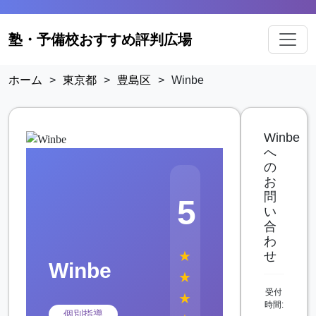
塾・予備校おすすめ評判広場
ホーム
>
東京都
>
豊島区
>
Winbe
Winbe
へ
の
お
問
5
い
合
わ
★
せ
Winbe
★
受付
★
時間:
個別指導