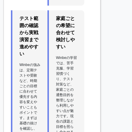
テスト範
家庭ごと
囲の確認
の希望に
から実戦
合わせて
演習まで
検討しや
進めやす
すい
い
Winbeの学習
では、苦手
Winbeの強み
克服、学習
は、定期テ
習慣づく
ストや受験
り、テスト
など、時期
対策など、
ごとの目標
家庭ごとの
に合わせて
通塾目的を
優先する内
整理しなが
容を変えや
ら利用しや
すいことも
すい点が魅
ポイントで
力です。現
す。まずは
在の課題と
基礎の抜け
目標を照ら
を確認し、
し合わせる