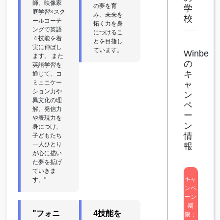
師、映像家
の夢を育
学
庭学習×スク
み、未来を
校
ールコーチ
拓く力を身
ングで英語
につけるこ
４技能を着
とを目指し
実に伸ばし
ています。
Winbe
ます。 また
の
英語学習を
キ
通じて、コ
ミュニケー
ャ
ション力や
ン
異文化の理
ペ
解、発信力
ー
や表現力を
ン
身につけ、
情
子どもたち
一人ひとり
報
が心に描い
た夢を拡げ
ていきま
キャ
す。"
ンペ
ーン
期
"フォニ
4技能を
限：