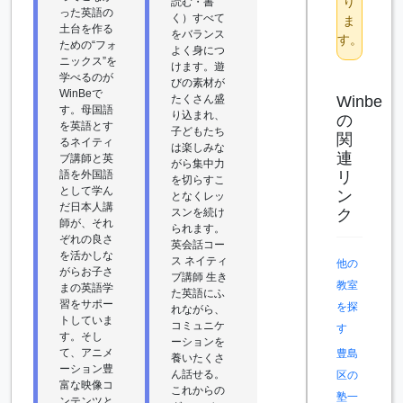
り
読む・書
った英語の
く）すべて
ま
土台を作る
をバランス
す。
ための“フォ
よく身につ
ニックス”を
けます。遊
学べるのが
びの素材が
WinBeで
Winbe
たくさん盛
す。母国語
り込まれ、
の
を英語とす
子どもたち
関
るネイティ
は楽しみな
連
ブ講師と英
がら集中力
リ
語を外国語
を切らすこ
として学ん
ン
となくレッ
だ日本人講
ク
スンを続け
師が、それ
られます。
ぞれの良さ
英会話コー
を活かしな
ス ネイティ
他の
がらお子さ
ブ講師 生き
教室
まの英語学
た英語にふ
習をサポー
を探
れながら、
トしていま
コミュニケ
す
す。そし
ーションを
て、アニメ
豊島
養いたくさ
ーション豊
ん話せる。
区の
富な映像コ
これからの
塾一
ンテンツと