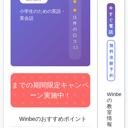
★
今
★
小学生のための英語・
す
(1
英会話
ぐ
件
電
の
話
口
コ
無
ミ)
料
体
験
予
約
までの期間限定キャンペ
ーン実施中！
Winbe
の
教
室
情
Winbeのおすすめポイント
報