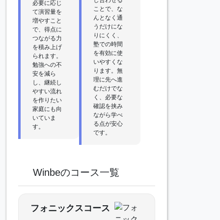
必要に応じ
ことで、な
て演習量を
んとなく通
増やすこと
うだけにな
で、得点に
りにくく、
つながる力
塾での時間
を積み上げ
を有効に使
られます。
いやすくな
勉強への不
ります。無
安を減ら
理に先へ進
し、継続し
むだけでな
やすい流れ
く、必要な
を作りたい
確認を挟み
家庭にも向
ながら学べ
いていま
る点が安心
す。
です。
Winbeのコース一覧
フォニックスコース