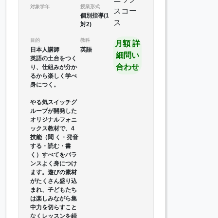
対象学年
授業形式
個別指導(1
対2)
目的
教科
月額 詳
日本人講師
英語
細問い
英語の土台をつく
合わせ
り、仕組みが分か
るから楽しく学べ
身につく。
やる気スイッチグ
ループが開発した
オリジナルフォニ
ックス教材で、4
技能（聞 く・発音
する・読む・書
く）すべてをバラ
ンスよく身につけ
ます。遊びの素材
がたくさん盛り込
まれ、子どもたち
は楽しみながら集
中力を切らすこと
なくレッスンを続