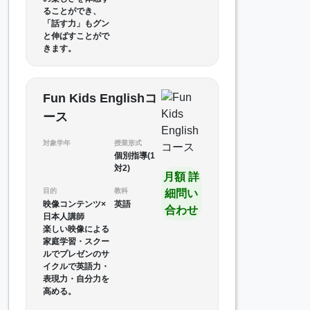
ることができ、
「話す力」もグン
と伸ばすことがで
きます。
Fun Kids Englishコ
ース
対象学年
授業形式
個別指導(1
対2)
月額 詳
目的
教科
細問い
映像コンテンツ×
英語
合わせ
日本人講師
楽しい映像による
家庭学習・スクー
ルでプレゼンのサ
イクルで英語力・
表現力・自分力を
高める。