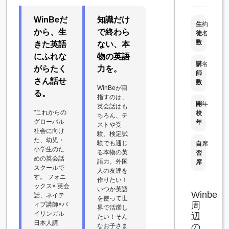
WinBeだ
知識だけ
生
約
から、生
で終わら
徒
名
数
きた英語
ない、本
にふれな
物の英語
講
名
がらたく
力を。
師
さん話せ
数
WinBeが目
る。
指すのは、
開
年
英会話はも
"これからの
校
ちろん、テ
グローバル
年
ストや受
社会に向け
験、検定試
た、幼児・
験でも通じ
自
席
小学生のた
る本物の英
習
めの英会話
語力。外国
席
スクールで
人の友達を
す。 フォニ
作りたい！
ックス× 英会
いつか英語
Winbe
話、ネイテ
を使って世
周
ィブ講師×バ
界で活躍し
イリンガル
辺
たい！そん
日本人講
の
なお子さま