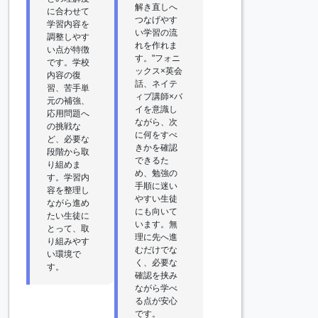
解き直しへ
に合わせて
つなげやす
学習内容を
い学習の流
調整しやす
れを作れま
い点が特徴
す。"フォニ
です。学校
ックス×英会
内容の復
話、ネイテ
習、苦手単
ィブ講師×バ
元の補強、
イを意識し
応用問題へ
ながら、次
の挑戦な
に何をすべ
ど、必要な
きかを確認
段階から取
できるた
り組めま
め、勉強の
す。学習内
手順に迷い
容を整理し
やすい生徒
ながら進め
にも向いて
たい生徒に
います。無
とって、取
理に先へ進
り組みやす
むだけでな
い環境で
く、必要な
す。
確認を挟み
ながら学べ
る点が安心
です。