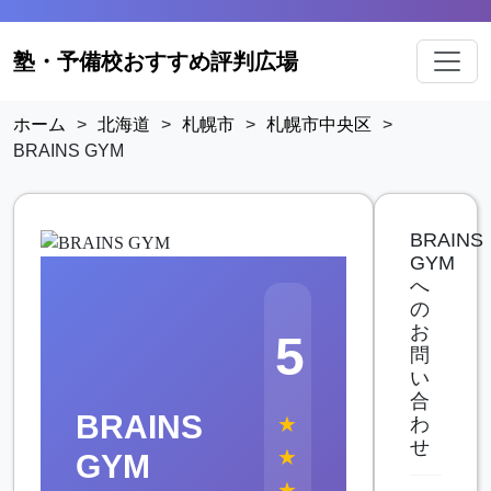
塾・予備校おすすめ評判広場
ホーム
>
北海道
>
札幌市
>
札幌市中央区
>
BRAINS GYM
BRAINS
GYM
へ
の
お
5
問
い
合
BRAINS
★
わ
せ
★
GYM
★