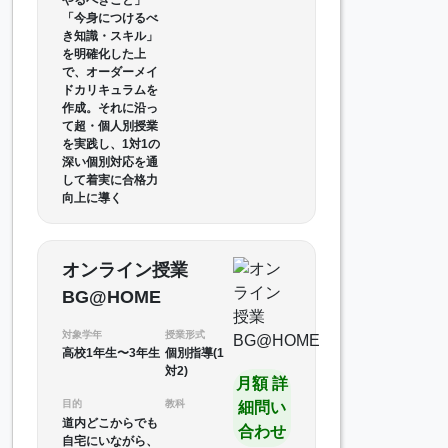
「今身につけるべ
き知識・スキル」
を明確化した上
で、オーダーメイ
ドカリキュラムを
作成。それに沿っ
て超・個人別授業
を実践し、1対1の
深い個別対応を通
して着実に合格力
向上に導く
オンライン授業
BG@HOME
対象学年
授業形式
高校1年生〜3年生
個別指導(1
対2)
月額 詳
目的
教科
細問い
道内どこからでも
合わせ
自宅にいながら、