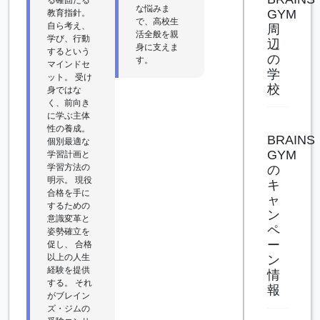
な悩みま
GYM
教育指針。
で、高校生
自ら考え、
周
活全般を親
学び、行動
辺
身に支えま
するという
の
す。
マインドセ
学
ット。 受け
校
身ではな
く、前向き
に学ぶ主体
性の養成。
BRAINS
個別最適な
GYM
学習計画と
学習方法の
の
明示。 現役
キ
合格を手に
ャ
するための
ン
意識変革と
ペ
姿勢確立を
ー
促し、 合格
以上の人生
ン
経験を提供
情
する。 それ
報
がブレイン
ズ・ジムの