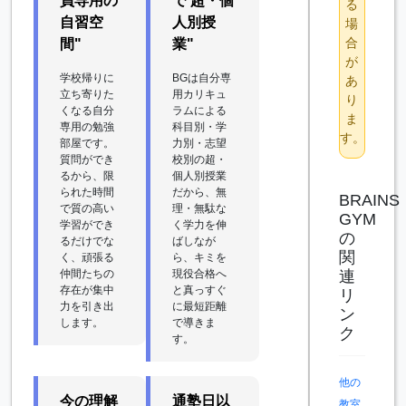
員専用の
で 超・個
る
自習空
人別授
場
合
間"
業"
が
学校帰りに
BGは自分専
あ
立ち寄りた
用カリキュ
り
くなる自分
ラムによる
ま
専用の勉強
科目別・学
す。
部屋です。
力別・志望
質問ができ
校別の超・
るから、限
個人別授業
られた時間
だから、無
BRAINS
で質の高い
理・無駄な
GYM
学習ができ
く学力を伸
の
るだけでな
ばしなが
関
く、頑張る
ら、キミを
連
仲間たちの
現役合格へ
存在が集中
と真っすぐ
リ
力を引き出
に最短距離
ン
します。
で導きま
ク
す。
他の
今の理解
通塾日以
教室