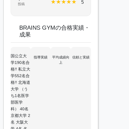
★
★
★
★
★
5
投稿
BRAINS GYMの合格実績・
成果
国公立大
指導実績
平均成績向
信頼と実績
学190名合
上
格!! 私立大
学552名合
格!! 北海道
大学 （う
ち1名医学
部医学
科） 40名
京都大学 2
名 大阪大
学 4名 名