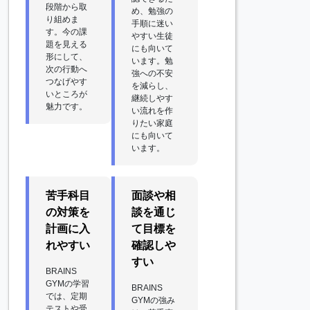
段階から取
め、勉強の
り組めま
手順に迷い
す。今の課
やすい生徒
題を見える
にも向いて
形にして、
います。勉
次の行動へ
強への不安
つなげやす
を減らし、
いところが
継続しやす
魅力です。
い流れを作
りたい家庭
にも向いて
います。
苦手科目
面談や相
の対策を
談を通じ
計画に入
て目標を
れやすい
確認しや
すい
BRAINS
GYMの学習
BRAINS
では、定期
GYMの強み
テストや受