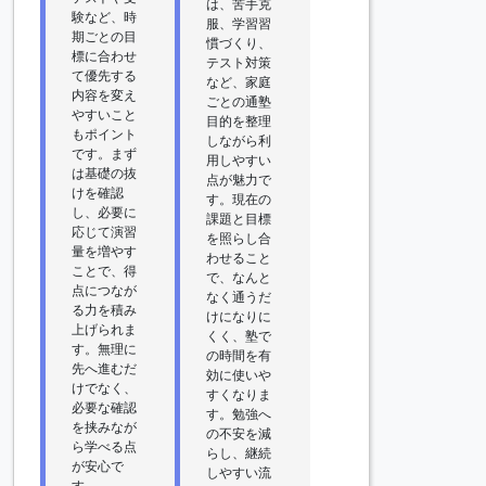
は、苦手克
験など、時
服、学習習
期ごとの目
慣づくり、
標に合わせ
テスト対策
て優先する
など、家庭
内容を変え
ごとの通塾
やすいこと
目的を整理
もポイント
しながら利
です。まず
用しやすい
は基礎の抜
点が魅力で
けを確認
す。現在の
し、必要に
課題と目標
応じて演習
を照らし合
量を増やす
わせること
ことで、得
で、なんと
点につなが
なく通うだ
る力を積み
けになりに
上げられま
くく、塾で
す。無理に
の時間を有
先へ進むだ
効に使いや
けでなく、
すくなりま
必要な確認
す。勉強へ
を挟みなが
の不安を減
ら学べる点
らし、継続
が安心で
しやすい流
す。