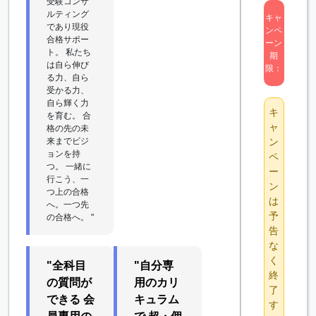
受験コンサ
ルティング
キャ
であり現役
ンペ
合格サポー
ーン
ト。 私たち
期
は自ら伸び
限：
る力、自ら
受かる力、
自ら輝く力
キ
を育む。 合
ャ
格の先の未
来までビジ
ン
ョンを持
ペ
つ。 一緒に
ー
行こう、一
ン
つ上の合格
は
へ。一つ先
予
の合格へ。 "
告
な
く
"全科目
"自分専
終
の質問が
用のカリ
了
できる 会
キュラム
す