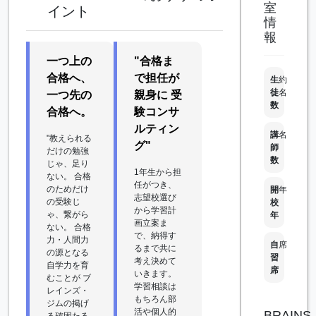
室
イント
情
報
一つ上の
"合格ま
合格へ、
で担任が
生
約
徒
名
一つ先の
親身に 受
数
合格へ。
験コンサ
ルティン
講
名
"教えられる
グ"
師
だけの勉強
数
じゃ、足り
1年生から担
ない。 合格
任がつき、
のためだけ
開
年
志望校選び
の受験じ
校
から学習計
ゃ、繋がら
年
画立案ま
ない。 合格
で、納得す
力・人間力
自
席
るまで共に
の源となる
習
考え決めて
自学力を育
席
いきます。
むことが ブ
学習相談は
レインズ・
もちろん部
ジムの掲げ
活や個人的
BRAINS
る確固たる