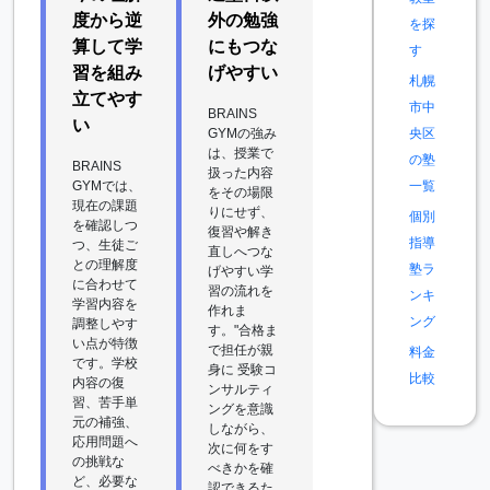
度から逆
外の勉強
を探
算して学
にもつな
す
習を組み
げやすい
札幌
立てやす
市中
BRAINS
い
GYMの強み
央区
は、授業で
の塾
BRAINS
扱った内容
GYMでは、
一覧
をその場限
現在の課題
りにせず、
個別
を確認しつ
復習や解き
指導
つ、生徒ご
直しへつな
との理解度
塾ラ
げやすい学
に合わせて
習の流れを
ンキ
学習内容を
作れま
ング
調整しやす
す。"合格ま
い点が特徴
で担任が親
料金
です。学校
身に 受験コ
比較
内容の復
ンサルティ
習、苦手単
ングを意識
元の補強、
しながら、
応用問題へ
次に何をす
の挑戦な
べきかを確
ど、必要な
認できるた