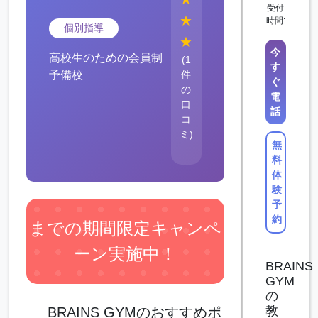
受付
★
時間:
個別指導
★
今
高校生のための会員制
(1
す
予備校
件
ぐ
の
電
口
話
コ
ミ)
無
料
体
験
予
約
までの期間限定キャンペ
ーン実施中！
BRAINS
GYM
の
教
BRAINS GYMのおすすめポ