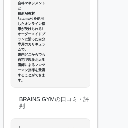
合格マネジメント
と
最新AI教材
｢atama+｣を使用
したオンライン指
導が受けられる!
オーダーメイドプ
ランに沿った自分
専用のカリキュラ
ムで、
道内どこからでも
自宅で現役北大生
講師によるマンツ
ーマン指導を受講
することができま
す。
BRAINS GYMの口コミ・評
判
/