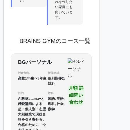
れを作りた
い家庭にも
向いていま
す。
BRAINS GYMのコース一覧
BGパーソナル
対象学年
授業形式
高校1年生〜3年生
個別指導(1
対2)
月額 詳
目的
教科
細問い
AI教材atama+と
国語, 英語,
合わせ
精鋭講師による
理科, 社会,
超・個人別・志望
数学
大別授業で現役合
格を引き寄せる。
合格のために「今
やるべきこと」