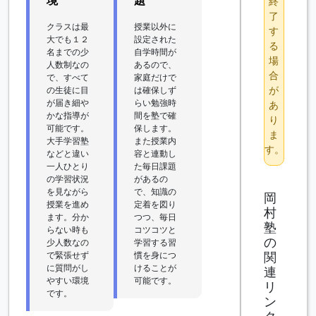
境 "
題"
終
了
クラスは最
授業以外に
す
大でも１２
設定された
る
名までの少
自学時間が
場
人数制なの
あるので、
合
で、すべて
家庭だけで
が
の生徒に目
は確保しず
が届き細や
らい勉強時
あ
かな指導が
間を塾で確
り
可能です。
保します。
ま
大手学習塾
また授業内
す。
などと違い
容と連動し
一人ひとり
た毎日課題
の学習状況
があるの
を見ながら
で、知識の
岡
授業を進め
定着を図り
村
ます。分か
つつ、毎日
塾
らない時も
コツコツと
の
少人数なの
学習する習
関
で緊張せず
慣を身につ
に質問がし
けることが
連
やすい環境
可能です。
リ
です。
ン