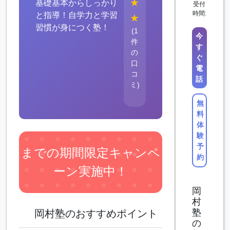
★
基礎基本からしっかり
受付
時間:
と指導！自学力と学習
★
習慣が身につく塾！
(1
今
件
す
の
ぐ
口
電
コ
話
ミ)
無
料
体
験
予
までの期間限定キャンペ
約
ーン実施中！
岡
村
塾
岡村塾のおすすめポイント
の