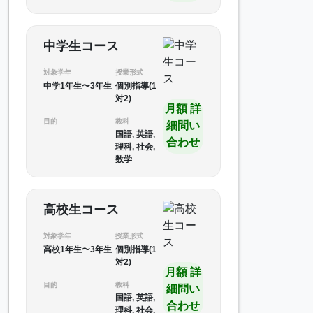
中学生コース
対象学年
授業形式
中学1年生〜3年生
個別指導(1
対2)
月額 詳
目的
教科
細問い
国語, 英語,
合わせ
理科, 社会,
数学
高校生コース
対象学年
授業形式
高校1年生〜3年生
個別指導(1
対2)
月額 詳
目的
教科
細問い
国語, 英語,
合わせ
理科, 社会,