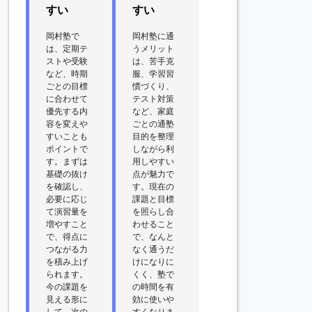
すい
すい
岡村塾で
岡村塾に通
は、定期テ
うメリット
ストや受験
は、苦手克
など、時期
服、学習習
ごとの目標
慣づくり、
に合わせて
テスト対策
優先する内
など、家庭
容を変えや
ごとの通塾
すいことも
目的を整理
ポイントで
しながら利
す。まずは
用しやすい
基礎の抜け
点が魅力で
を確認し、
す。現在の
必要に応じ
課題と目標
て演習量を
を照らし合
増やすこと
わせること
で、得点に
で、なんと
つながる力
なく通うだ
を積み上げ
けになりに
られます。
くく、塾で
今の課題を
の時間を有
見える形に
効に使いや
して、次の
すくなりま