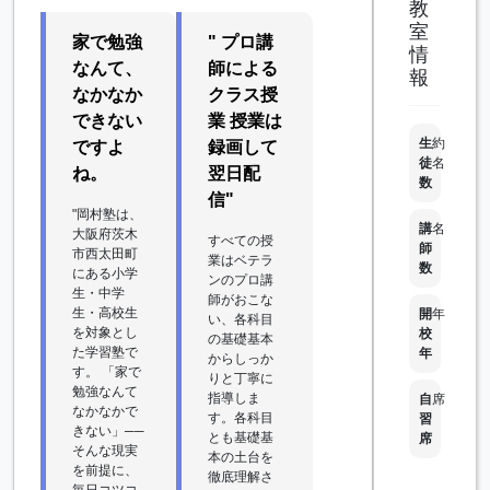
教
室
家で勉強
" プロ講
情
なんて、
師による
報
なかなか
クラス授
できない
業 授業は
生
約
ですよ
録画して
徒
名
ね。
翌日配
数
信"
"岡村塾は、
講
名
大阪府茨木
すべての授
師
市西太田町
業はベテラ
数
にある小学
ンのプロ講
生・中学
師がおこな
生・高校生
開
年
い、各科目
を対象とし
校
の基礎基本
た学習塾で
年
からしっか
す。 「家で
りと丁寧に
勉強なんて
指導しま
自
席
なかなかで
す。各科目
習
きない」──
とも基礎基
席
そんな現実
本の土台を
を前提に、
徹底理解さ
毎日コツコ