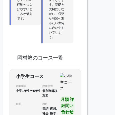
行動へつな
す。基礎を
げやすいと
大切にしな
ころが魅力
がら、必要
です。
な演習へ進
みたい生徒
に合いやす
いでしょ
う。
岡村塾のコース一覧
小学生コース
対象学年
授業形式
小学1年生〜6年生
個別指導(1
対2)
月額 詳
目的
教科
細問い
国語, 理科,
合わせ
社会, 数学