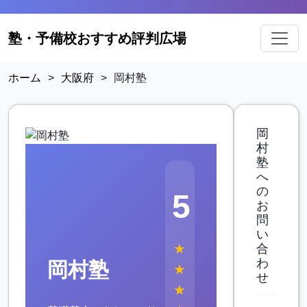
塾・予備校おすすめ評判広場
ホーム
>
大阪府
>
岡村塾
岡
村
塾
へ
の
5
お
問
い
★
合
わ
岡村塾
★
せ
★