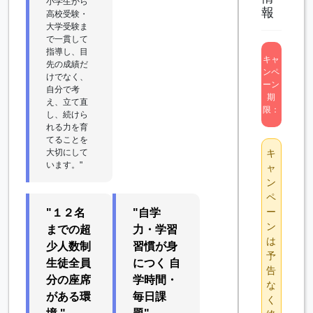
小学生から
報
高校受験・
大学受験ま
で一貫して
指導し、目
キャ
先の成績だ
ンペ
けでなく、
ーン
自分で考
期
え、立て直
限：
し、続けら
れる力を育
てることを
大切にして
キ
います。"
ャ
ン
ペ
ー
"１２名
"自学
ン
までの超
力・学習
は
少人数制
習慣が身
予
生徒全員
につく 自
告
分の座席
学時間・
な
がある環
毎日課
く