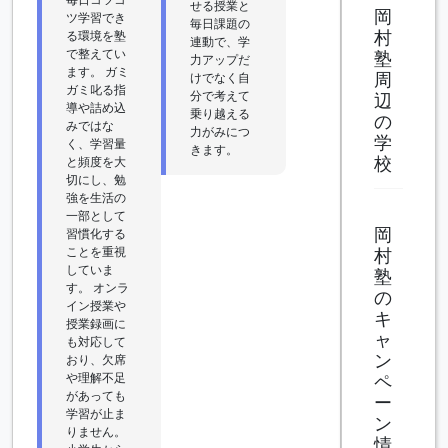
せる授業と
岡
ツ学習でき
毎日課題の
村
る環境を塾
連動で、学
で整えてい
塾
力アップだ
ます。 ガミ
周
けでなく自
ガミ叱る指
分で考えて
辺
導や詰め込
乗り越える
の
みではな
力がみにつ
学
く、学習量
きます。
校
と頻度を大
切にし、勉
強を生活の
一部として
岡
習慣化する
ことを重視
村
していま
塾
す。 オンラ
の
イン授業や
キ
授業録画に
ャ
も対応して
ン
おり、欠席
や理解不足
ペ
があっても
ー
学習が止ま
ン
りません。
情