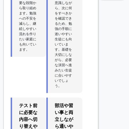
要な段階か
意識しなが
ら取り組め
ら、次に何
ます。勉強
をすべきか
への不安を
を確認でき
減らし、継
るため、勉
続しやすい
強の手順に
流れを作り
迷いやすい
たい家庭に
生徒にも向
も向いてい
いていま
ます。
す。基礎を
大切にしな
がら、必要
な演習へ進
みたい生徒
に合いやす
いでしょ
う。
テスト前
部活や習
に必要な
い事と両
内容へ切
立しなが
り替えや
ら通いや