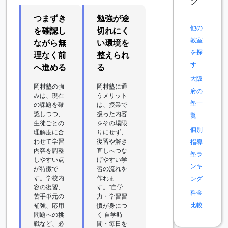
ク
つまずき
勉強が途
他の
を確認し
切れにく
教室
ながら無
い環境を
を探
理なく前
整えられ
す
へ進める
る
大阪
岡村塾の強
岡村塾に通
府の
みは、現在
うメリット
塾一
の課題を確
は、授業で
認しつつ、
扱った内容
覧
生徒ごとの
をその場限
個別
理解度に合
りにせず、
わせて学習
復習や解き
指導
内容を調整
直しへつな
塾ラ
しやすい点
げやすい学
ンキ
が特徴で
習の流れを
す。学校内
作れま
ング
容の復習、
す。"自学
料金
苦手単元の
力・学習習
比較
補強、応用
慣が身につ
問題への挑
く 自学時
戦など、必
間・毎日を