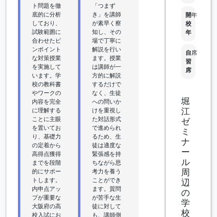
ト問題を徹
「つまず
底的に分析
き」を講師
開
年
しており、
が素早く察
校
試験範囲に
知し、その
年
合わせたピ
場で丁寧に
ンポイント
解説を行い
自
席
な対策授業
ます。授業
習
を実施して
は講師が一
席
います。学
方的に解説
校の教科書
するだけで
やワークの
なく、生徒
堀
内容を完全
への問いか
江
に理解する
けを重視し
ことに主眼
た対話形式
ゼ
を置いてお
で進められ
ミ
り、基礎力
るため、生
ナ
の定着から
徒は適度な
ー
高得点獲得
緊張感を持
ル
までを段階
ちながら思
周
的にサポー
考力を養う
トします。
ことができ
辺
内申点アッ
ます。質問
の
プが重要な
が苦手な生
学
大阪府の高
徒に対して
校
校入試にお
も、講師側