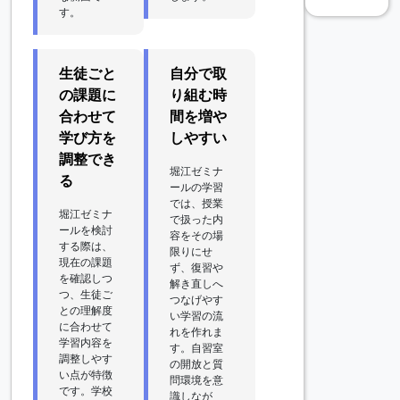
す。
生徒ごと
自分で取
の課題に
り組む時
合わせて
間を増や
学び方を
しやすい
調整でき
堀江ゼミナ
る
ールの学習
では、授業
堀江ゼミナ
で扱った内
ールを検討
容をその場
する際は、
限りにせ
現在の課題
ず、復習や
を確認しつ
解き直しへ
つ、生徒ご
つなげやす
との理解度
い学習の流
に合わせて
れを作れま
学習内容を
す。自習室
調整しやす
の開放と質
い点が特徴
問環境を意
です。学校
識しなが