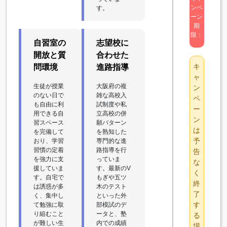
ンペ
す。
ーン
期
限：
自習室の
志望校に
開放と質
合わせた
キ
問環境
進路指導
ャ
生徒が授業
大阪府の複
ン
のない日で
雑な高校入
ペ
も自由に利
試制度や私
ー
用できる自
立高校の併
ン
習スペース
願パターン
は
を完備して
を熟知した
予
おり、学習
専門的な進
習慣の定着
路指導を行
告
を強力に支
っていま
な
援していま
す。最新のV
く
す。自宅で
もぎや五ツ
終
は誘惑が多
木のテスト
了
く、集中し
といった外
す
て勉強に取
部模試のデ
り組むこと
ータと、塾
る
が難しい生
内での成績
場