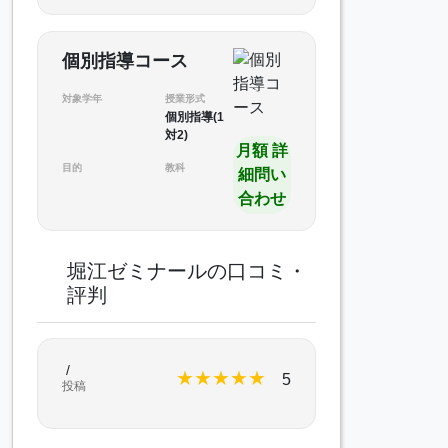
個別指導コース
対象学年
授業形式
個別指導(1
対2)
月額 詳
目的
教科
細問い
合わせ
堀江ゼミナールの口コミ・
評判
/
★
★
★
★
★
5
投稿