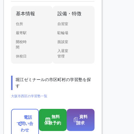
基本情報
設備・特徴
住所
自習室
最寄駅
駐輪場
開校時
面談室
間
入退室
休校日
管理
堀江ゼミナールの市区町村の学習塾を探
す
大阪市西区の学習塾一覧
無料
資料
電話
体験予約
請求
で問い合
わせ