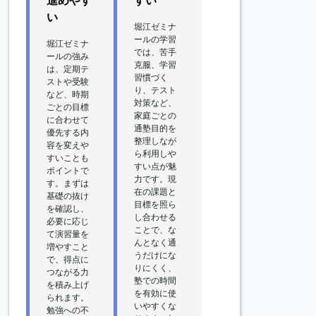
進めやす
すい
い
堀江ゼミナ
ールの学習
堀江ゼミナ
では、苦手
ールの強み
克服、学習
は、定期テ
習慣づく
ストや受験
り、テスト
など、時期
対策など、
ごとの目標
家庭ごとの
に合わせて
通塾目的を
優先する内
整理しなが
容を変えや
ら利用しや
すいことも
すい点が魅
ポイントで
力です。現
す。まずは
在の課題と
基礎の抜け
目標を照ら
を確認し、
し合わせる
必要に応じ
ことで、な
て演習量を
んとなく通
増やすこと
うだけにな
で、得点に
りにくく、
つながる力
塾での時間
を積み上げ
を有効に使
られます。
いやすくな
勉強への不