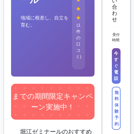
い
合
★
わ
★
地域に根差し、自立を
せ
育む。
(1
件
受付
の
時間:
口
コ
今
ミ)
す
ぐ
電
話
無
までの期間限定キャンペ
料
体
ーン実施中！
験
予
約
堀江ゼミナールのおすすめ