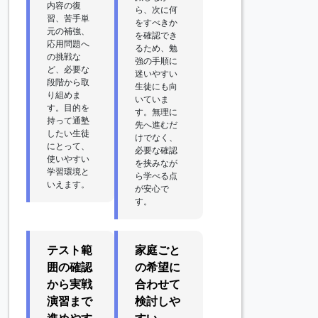
内容の復
ら、次に何
習、苦手単
をすべきか
元の補強、
を確認でき
応用問題へ
るため、勉
の挑戦な
強の手順に
ど、必要な
迷いやすい
段階から取
生徒にも向
り組めま
いていま
す。目的を
す。無理に
持って通塾
先へ進むだ
したい生徒
けでなく、
にとって、
必要な確認
使いやすい
を挟みなが
学習環境と
ら学べる点
いえます。
が安心で
す。
テスト範
家庭ごと
囲の確認
の希望に
から実戦
合わせて
演習まで
検討しや