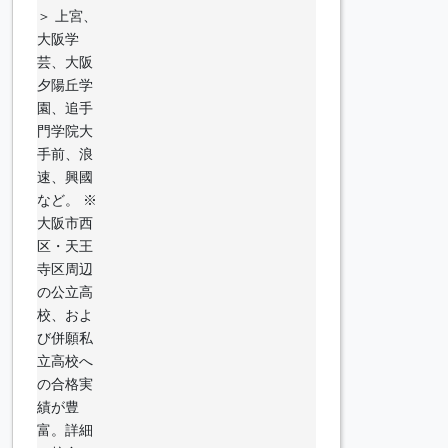
＞ 上宮、
大阪学
芸、大阪
夕陽丘学
園、追手
門学院大
手前、浪
速、興國
など。 ※
大阪市西
区・天王
寺区周辺
の公立高
校、およ
び併願私
立高校へ
の合格実
績が豊
富。詳細