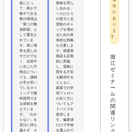
徒にとっ
推移を照ら
合
て、静かで
し合わせ、
が
集中できる
一人ひとり
あ
塾の環境は
の実力と志
り
「第二の勉
望校のギャ
強部屋」と
ップを埋め
ま
して重宝さ
るための具
す。
れていま
体的な戦略
す。単に場
を立案しま
所を貸し出
す。保護者
堀
すだけでな
面談も定期
く、自習中
的に実施
江
に生じた不
し、受験に
ゼ
明点につい
関する不安
ミ
ても、講師
を解消する
ナ
の手が空い
とともに、
ー
ているタイ
家庭での学
ル
ミングで随
習フォロー
時質問でき
の在り方に
の
る体制を整
ついてもア
関
えていま
ドバイスを
連
す。「わか
提供しま
リ
らない」を
す。偏差値
ン
翌日に持ち
だけで学校
ク
越さず、そ
を選ぶので