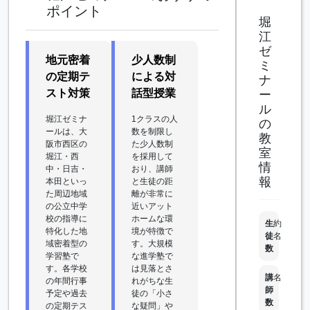
ポイント
堀
江
ゼ
地元密着
少人数制
ミ
の定期テ
による対
ナ
スト対策
話型授業
ー
ル
堀江ゼミナ
1クラスの人
の
ールは、大
数を制限し
教
阪市西区の
た少人数制
室
堀江・西
を採用して
情
中・日吉・
おり、講師
報
本田といっ
と生徒の距
た周辺地域
離が非常に
の公立中学
近いアット
校の指導に
ホームな環
生
約
特化した地
境が特徴で
徒
名
域密着型の
す。大規模
数
学習塾で
な進学塾で
す。各学校
は見落とさ
講
名
の年間行事
れがちな生
師
予定や過去
徒の「小さ
数
の定期テス
な疑問」や