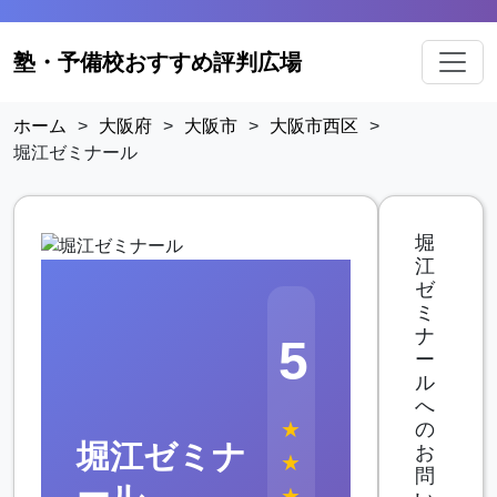
塾・予備校おすすめ評判広場
ホーム
>
大阪府
>
大阪市
>
大阪市西区
>
堀江ゼミナール
堀
江
ゼ
ミ
ナ
5
ー
ル
へ
★
の
堀江ゼミナ
お
★
問
ール
★