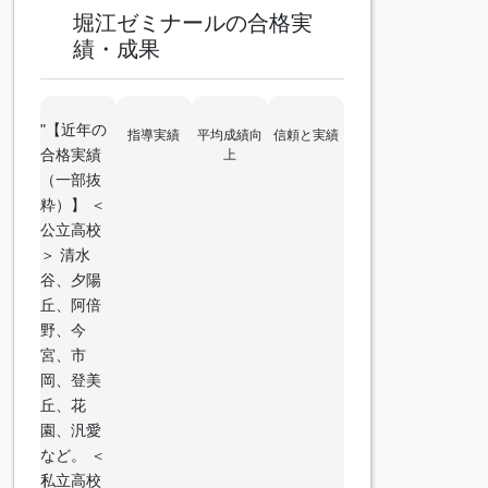
堀江ゼミナールの合格実
績・成果
"【近年の
指導実績
平均成績向
信頼と実績
合格実績
上
（一部抜
粋）】 ＜
公立高校
＞ 清水
谷、夕陽
丘、阿倍
野、今
宮、市
岡、登美
丘、花
園、汎愛
など。 ＜
私立高校