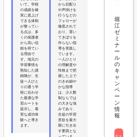
いて、学校
から目配り
の成績を確
や声掛けを
実に底上げ
行うなどの
堀
できる体制
フォローが
江
が整ってい
徹底されて
ゼ
る点は、多
おり、置い
くの保護者
てきぼりを
ミ
から高い信
作らない指
ナ
頼を得てい
導を実践し
ー
る理由で
ています。
ル
す。地元の
一人ひとり
の
学習事情を
の理解度や
キ
熟知した講
性格まで把
師陣が、生
握した上で
ャ
徒一人ひと
のきめ細や
ン
りの通う学
かな指導
ペ
校に合わせ
は、少人数
ー
た最適な学
制ならでは
ン
習ルートを
の大きな強
情
提示し、着
みであり、
実な成功体
生徒の学習
報
験へと導き
意欲を最大
ます。
限に引き出
す要因とな
キャ
っていま