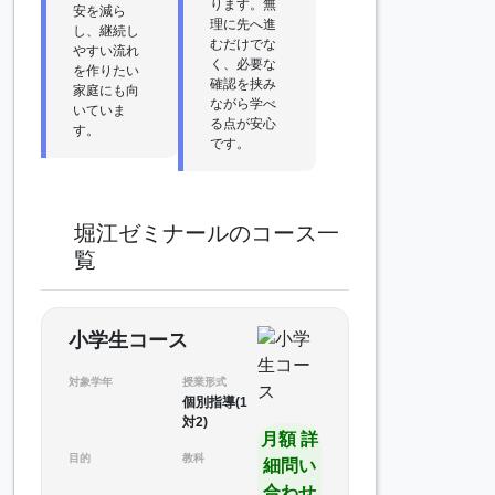
ります。無
安を減ら
理に先へ進
し、継続し
むだけでな
やすい流れ
く、必要な
を作りたい
確認を挟み
家庭にも向
ながら学べ
いていま
る点が安心
す。
です。
堀江ゼミナールのコース一
覧
小学生コース
対象学年
授業形式
個別指導(1
対2)
月額 詳
目的
教科
細問い
合わせ