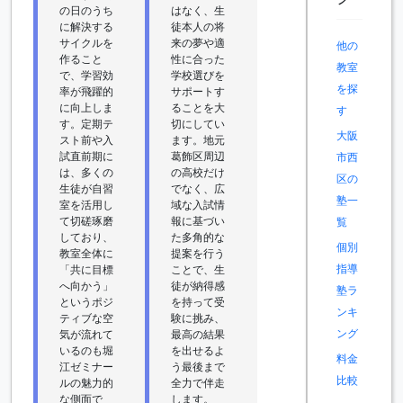
の日のうち
はなく、生
に解決する
徒本人の将
サイクルを
来の夢や適
他の
作ること
性に合った
教室
で、学習効
学校選びを
を探
率が飛躍的
サポートす
に向上しま
ることを大
す
す。定期テ
切にしてい
大阪
スト前や入
ます。地元
試直前期に
葛飾区周辺
市西
は、多くの
の高校だけ
区の
生徒が自習
でなく、広
塾一
室を活用し
域な入試情
て切磋琢磨
報に基づい
覧
しており、
た多角的な
個別
教室全体に
提案を行う
指導
「共に目標
ことで、生
へ向かう」
徒が納得感
塾ラ
というポジ
を持って受
ンキ
ティブな空
験に挑み、
ング
気が流れて
最高の結果
いるのも堀
を出せるよ
料金
江ゼミナー
う最後まで
比較
ルの魅力的
全力で伴走
な側面で
します。