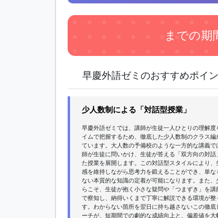
までの期
早慶外語ゼミのおすすめポイ
少人数制による「対話型授業」
早慶外語ゼミでは、講師が生徒一人ひとりの理解度
イムで把握するため、徹底した少人数制のクラス編
ています。大人数の予備校のような一方的な講義で
師が生徒に問いかけ、生徒が答える「双方向の対話
た授業を展開します。この対話型スタイルにより、
感を維持しながら思考力を鍛えることができ、単な
ない本質的な知識の定着が可能になります。また、
らこそ、生徒が抱く小さな疑問や「つまずき」を講
で察知し、納得いくまで丁寧に解説できる環境が整
す。わからない箇所を翌日に持ち越さないこの徹底
ーチが、短期間での劇的な成績向上と、偏差値を大