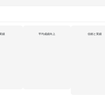
果
実績
平均成績向上
信頼と実績