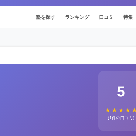
塾を探す
ランキング
口コミ
特集
5
★
★
★
★
(1件の口コミ)