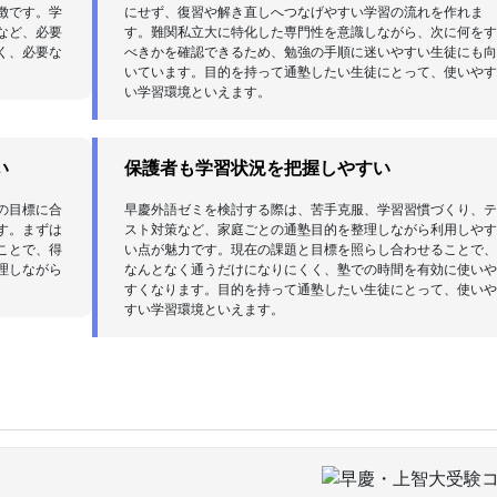
徴です。学
にせず、復習や解き直しへつなげやすい学習の流れを作れま
など、必要
す。難関私立大に特化した専門性を意識しながら、次に何を
く、必要な
べきかを確認できるため、勉強の手順に迷いやすい生徒にも
いています。目的を持って通塾したい生徒にとって、使いや
い学習環境といえます。
い
保護者も学習状況を把握しやすい
の目標に合
早慶外語ゼミを検討する際は、苦手克服、学習習慣づくり、
す。まずは
スト対策など、家庭ごとの通塾目的を整理しながら利用しや
ことで、得
い点が魅力です。現在の課題と目標を照らし合わせることで
理しながら
なんとなく通うだけになりにくく、塾での時間を有効に使い
すくなります。目的を持って通塾したい生徒にとって、使い
すい学習環境といえます。