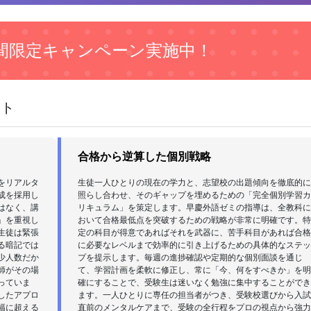
間限定キャンペーン実施中！
ント
合格から逆算した個別戦略
をリアルタ
生徒一人ひとりの現在の学力と、志望校の出題傾向を徹底的
成を採用し
照らし合わせ、そのギャップを埋めるための「完全個別学習
はなく、講
リキュラム」を策定します。早慶外語ゼミの指導は、全教科
」を重視し
おいて合格最低点を突破するための戦略が非常に明確です。
生徒は緊張
定の科目が得意であればそれを武器に、苦手科目があれば合
る暗記では
に必要なレベルまで効率的に引き上げるための具体的なステ
少人数だか
プを提示します。毎週の進捗確認や定期的な個別面談を通じ
師がその場
て、学習計画を柔軟に修正し、常に「今、何をすべきか」を
っていま
確にすることで、受験生は迷いなく勉強に集中することがで
したアプロ
ます。一人ひとりに専任の担当者がつき、受験校選びから入
幅に超える
直前のメンタルケアまで、受験の全行程をプロの視点から強