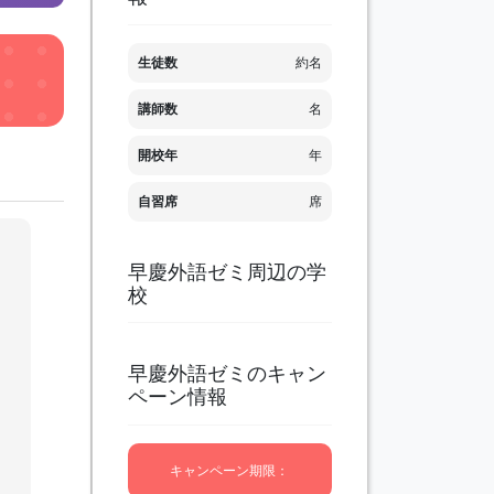
生徒数
約名
講師数
名
開校年
年
自習席
席
早慶外語ゼミ周辺の学
に
校
カ
に
特
格
早慶外語ゼミのキャン
ッ
ペーン情報
明
き
試
キャンペーン期限：
力