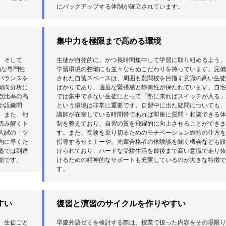
にバックアップする体制が確立されています。
集中力を極限まで高める環境
、そして
生徒が自発的に、かつ長時間集中して学習に取り組めるよう
的な専門性
学習環境の整備にも並々ならぬこだわりを持っています。完
バランスを
された自習スペースは、周囲も難関校を目指す意識の高い生
傾向分析に
ばかりであり、適度な緊張感と静粛性が保たれています。自
点比率の高
では集中できない生徒にとって「塾に来ればスイッチが入る
や語彙問
という環境は非常に重要です。自習中に出た疑問についても
。また、地
講師が在室している時間帯であれば即座に質問・相談できる
読み解くト
制を整えており、自習の質を飛躍的に向上させることができ
入試の「ツ
す。また、受験を乗り切るためのモチベーション維持の仕方
内に導くた
指導するセミナーや、先輩合格者の体験談を聞く機会なども
塾では到達
けられており、ハードな受験生活を最後まで高い意識で走り
能です。
けるための精神的なサポートも充実しているのが大きな特徴
す。
すい
復習と演習のサイクルを作りやすい
、生徒ごと
早慶外語ゼミを検討する際は、授業で扱った内容をその場限