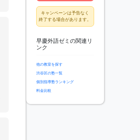
キャンペーンは予告なく
終了する場合があります。
、
早慶外語ゼミの関連リ
備
ンク
徒
宅
」
他の教室を探す
、
体
渋谷区の塾一覧
ま
個別指導塾ランキング
を
設
料金比較
抜
で
り