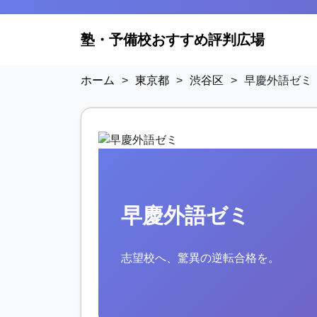
塾・予備校おすすめ評判広場
ホーム
>
東京都
>
渋谷区
>
早慶外語ゼミ
早慶外語ゼミ
志望校へ、驚異の逆転合格を。