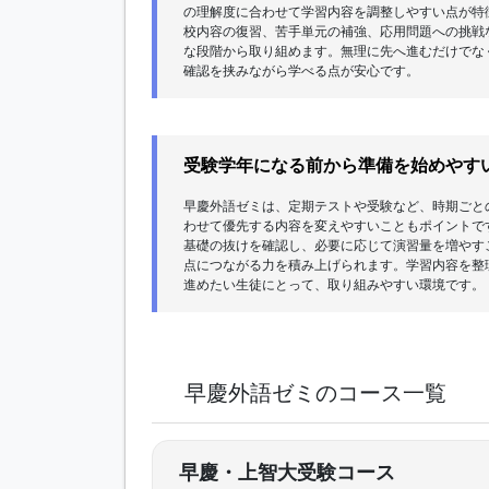
の理解度に合わせて学習内容を調整しやすい点が特
校内容の復習、苦手単元の補強、応用問題への挑戦
な段階から取り組めます。無理に先へ進むだけでな
確認を挟みながら学べる点が安心です。
受験学年になる前から準備を始めやす
早慶外語ゼミは、定期テストや受験など、時期ごと
わせて優先する内容を変えやすいこともポイントで
基礎の抜けを確認し、必要に応じて演習量を増やす
点につながる力を積み上げられます。学習内容を整
進めたい生徒にとって、取り組みやすい環境です。
早慶外語ゼミのコース一覧
早慶・上智大受験コース