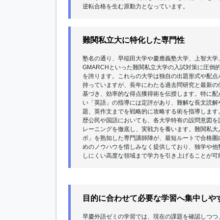
逆転合格を生む原動力となっています。
難関私立大に特化した専門性
塾名の通り、早稲田大学や慶應義塾大学、上智大学
GMARCHといった難関私立大学の入試対策に圧倒
を誇ります。これらの大学は独自の出題形式や配点
持っていますが、長年にわたる過去問研究と最新の
基づき、効率的な得点獲得術を伝授します。特に配
い「英語」の指導には定評があり、難解な長文読解
題、英作文までを戦略的に攻略する術を指導します
歴公民や国語においても、各大学特有の設問意図を
レーニングを徹底し、実戦力を養います。難関私大
ボ」を熟知した専門講師陣が、最短ルートで合格圏
めのノウハウを惜しみなく提供しており、独学や他
しにくい高度な領域まで学力を引き上げることが可
目的に合わせて必要な学習へ集中しや
早慶外語ゼミの学習では、現在の課題を確認しつつ