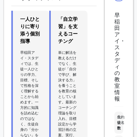
早
一人ひと
「自立学
稲
りに寄り
習」を支
田
添う個別
えるコー
ア
イ・
指導
チング
ス
早稲田ア
単に解法を
タ
イ・スタデ
教えるだけ
デ
ィでは、生
でなく、生
ィ
徒一人ひと
徒が「自分
の
りの学力、
で学び、解
教
目標、そし
決する力」
室
て性格を深
を養うこと
く理解する
を教育の核
情
ことから始
としていま
報
めます。一
す。最新の
方的に知識
コーチング
を詰め込む
理論を取り
生
約
のではな
入れ、目標
徒
名
く、生徒自
設定から学
数
身の「分か
習計画の立
らない」を
案、実行、