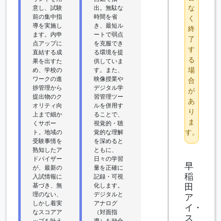
な
意し、試験
出。無駄な
前の集中指
時間を省
く
導を実施し
き、最短ル
終
ます。内申
ートで弱点
了
点アップに
を克服でき
す
直結する成
る環境を提
る
果を出すた
供していま
場
め、学校の
す。また、
ワークの進
映像授業や
合
捗管理から
デジタル学
が
提出物のク
習管理ツー
あ
オリティ向
ルを併用す
り
上まで細か
ることで、
ま
くサポー
視覚的・聴
す。
ト。地域の
覚的な理解
受験事情を
を深めると
熟知したア
ともに、
ドバイザー
日々の学習
早
が、最新の
量を正確に
稲
入試情報に
記録・可視
田
基づき、無
化します。
理のない、
デジタルと
ア
しかし着実
アナログ
イ・
なスコアア
（対面指
ス
ップを叶え
導）を融合