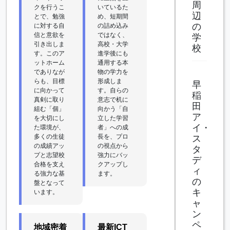
周
クを行うこ
いているた
辺
とで、勉強
め、短期間
の
に対する自
の詰め込み
信と意欲を
ではなく、
学
引き出しま
高校・大学
校
す。このア
進学後にも
ットホーム
通用する本
でありなが
物の学力を
らも、目標
形成しま
早
に向かって
す。自らの
稲
真剣に取り
意志で机に
田
組む「個」
向かう「自
ア
を大切にし
立した学習
イ・
た環境が、
者」への成
多くの生徒
長を、プロ
ス
の成績アッ
の視点から
タ
プと志望校
強力にバッ
デ
合格を支え
クアップし
ィ
る強力な基
ます。
の
盤となって
キ
います。
ャ
ン
ペ
地域密着
最新ICT