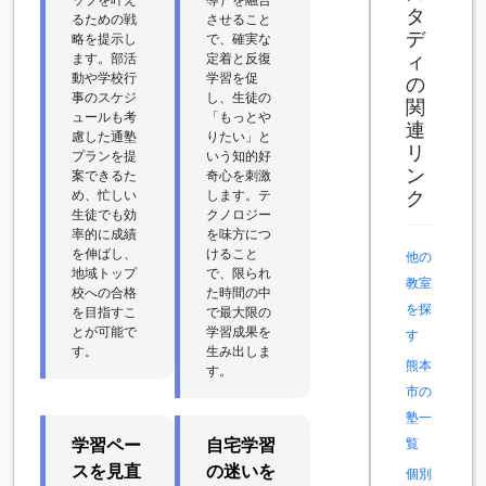
タ
るための戦
させること
デ
略を提示し
で、確実な
ィ
ます。部活
定着と反復
動や学校行
学習を促
の
事のスケジ
し、生徒の
関
ュールも考
「もっとや
連
慮した通塾
りたい」と
リ
プランを提
いう知的好
ン
案できるた
奇心を刺激
ク
め、忙しい
します。テ
生徒でも効
クノロジー
率的に成績
を味方につ
を伸ばし、
けること
他の
地域トップ
で、限られ
教室
校への合格
た時間の中
を探
を目指すこ
で最大限の
とが可能で
学習成果を
す
す。
生み出しま
熊本
す。
市の
塾一
学習ペー
自宅学習
覧
スを見直
の迷いを
個別