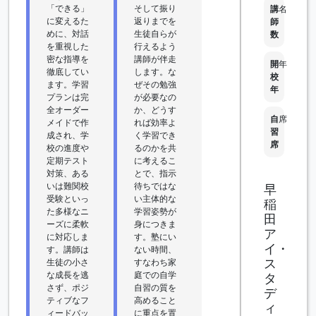
「できる」
そして振り
講
名
に変えるた
返りまでを
師
めに、対話
生徒自らが
数
を重視した
行えるよう
密な指導を
講師が伴走
開
年
徹底してい
します。な
校
ます。学習
ぜその勉強
年
プランは完
が必要なの
全オーダー
か、どうす
自
席
メイドで作
れば効率よ
習
成され、学
く学習でき
席
校の進度や
るのかを共
定期テスト
に考えるこ
対策、ある
とで、指示
いは難関校
待ちではな
早
受験といっ
い主体的な
稲
た多様なニ
学習姿勢が
田
ーズに柔軟
身につきま
ア
に対応しま
す。塾にい
イ・
す。講師は
ない時間、
ス
生徒の小さ
すなわち家
な成長を逃
庭での自学
タ
さず、ポジ
自習の質を
デ
ティブなフ
高めること
ィ
ィードバッ
に重点を置