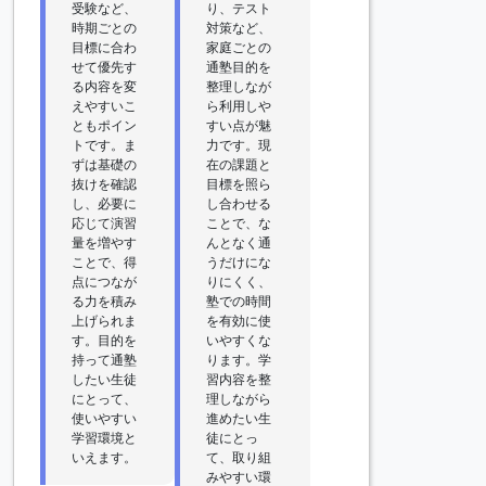
受験など、
り、テスト
時期ごとの
対策など、
目標に合わ
家庭ごとの
せて優先す
通塾目的を
る内容を変
整理しなが
えやすいこ
ら利用しや
ともポイン
すい点が魅
トです。ま
力です。現
ずは基礎の
在の課題と
抜けを確認
目標を照ら
し、必要に
し合わせる
応じて演習
ことで、な
量を増やす
んとなく通
ことで、得
うだけにな
点につなが
りにくく、
る力を積み
塾での時間
上げられま
を有効に使
す。目的を
いやすくな
持って通塾
ります。学
したい生徒
習内容を整
にとって、
理しながら
使いやすい
進めたい生
学習環境と
徒にとっ
いえます。
て、取り組
みやすい環