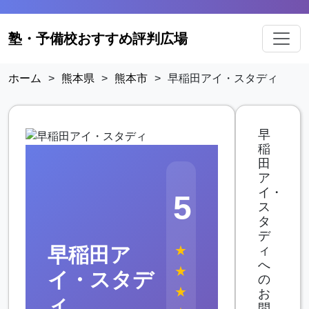
塾・予備校おすすめ評判広場
ホーム
>
熊本県
>
熊本市
>
早稲田アイ・スタディ
早
稲
田
ア
イ・
5
ス
タ
デ
★
早稲田ア
ィ
へ
★
イ・スタデ
の
★
お
ィ
問