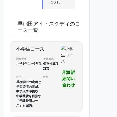
境です。
早稲田アイ・スタディのコ
ース一覧
小学生コース
対象学年
授業形式
小学1年生〜6年生
個別指導(1
対2)
月額 詳
目的
教科
細問い
基礎学力の定着と
合わせ
学習習慣の育成。
中学入学準備や、
中学受験を目指す
「受験特訓コー
ス」も完備。