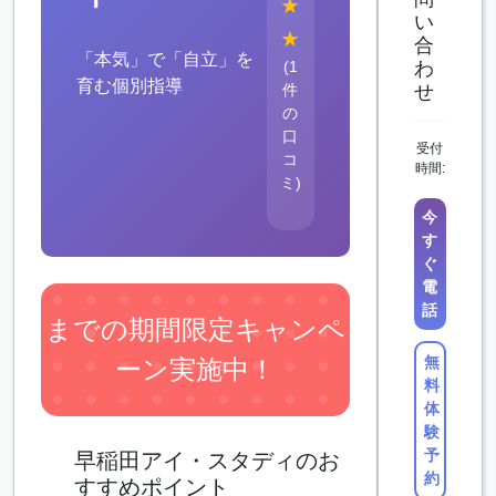
★
い
★
合
「本気」で「自立」を
(1
わ
育む個別指導
件
せ
の
口
受付
コ
時間:
ミ)
今
す
ぐ
電
話
までの期間限定キャンペ
無
ーン実施中！
料
体
験
予
早稲田アイ・スタディのお
約
すすめポイント