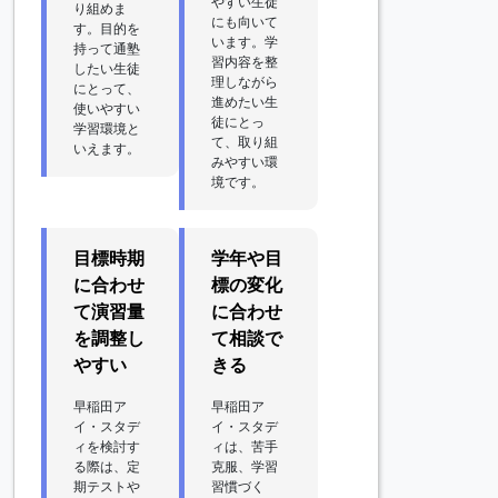
やすい生徒
り組めま
にも向いて
す。目的を
います。学
持って通塾
習内容を整
したい生徒
理しながら
にとって、
進めたい生
使いやすい
徒にとっ
学習環境と
て、取り組
いえます。
みやすい環
境です。
目標時期
学年や目
に合わせ
標の変化
て演習量
に合わせ
を調整し
て相談で
やすい
きる
早稲田ア
早稲田ア
イ・スタデ
イ・スタデ
ィを検討す
ィは、苦手
る際は、定
克服、学習
期テストや
習慣づく