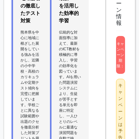
ー
の徹底し
を活用し
ン
たテスト
た効率的
情
対策
学習
報
熊本県を中
伝統的な対
心に地域に
面指導に加
根ざした展
えて、最新
キャ
開をしてい
のICT教材を
ンペ
る強みを活
積極的に導
ーン
かし、近隣
入し、学習
期
の小中学
の効率化を
限：
校・高校の
図っていま
カリキュラ
す。AIを用い
ムや定期テ
た問題演習
キ
スト傾向を
システムに
ャ
完璧に把握
より、生徒
ン
していま
が苦手とす
ペ
す。学校ご
る単元を即
とに異なる
座に特定
ー
試験範囲や
し、一人ひ
ン
出題のクセ
とりのレベ
は
を徹底分析
ルに最適な
予
した対策プ
演習問題を
告
リントを用
自動で抽