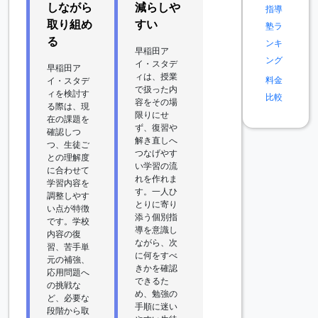
しながら
減らしや
指導
取り組め
すい
塾ラ
る
ンキ
早稲田ア
ング
イ・スタデ
早稲田ア
ィは、授業
料金
イ・スタデ
で扱った内
ィを検討す
比較
容をその場
る際は、現
限りにせ
在の課題を
ず、復習や
確認しつ
解き直しへ
つ、生徒ご
つなげやす
との理解度
い学習の流
に合わせて
れを作れま
学習内容を
す。一人ひ
調整しやす
とりに寄り
い点が特徴
添う個別指
です。学校
導を意識し
内容の復
ながら、次
習、苦手単
に何をすべ
元の補強、
きかを確認
応用問題へ
できるた
の挑戦な
め、勉強の
ど、必要な
手順に迷い
段階から取