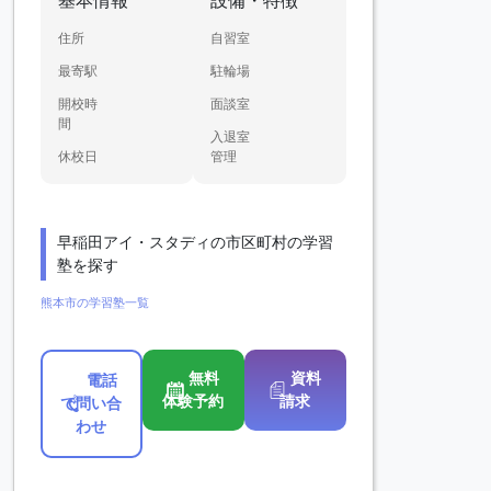
基本情報
設備・特徴
住所
自習室
最寄駅
駐輪場
開校時
面談室
間
入退室
休校日
管理
早稲田アイ・スタディの市区町村の学習
塾を探す
熊本市の学習塾一覧
無料
資料
電話
体験予約
請求
で問い合
わせ