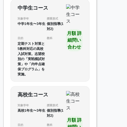
中学生コース
対象学年
授業形式
中学1年生〜3年生
個別指導(1
対2)
月額 詳
目的
教科
細問い
定期テスト対策と
合わせ
5教科対応の高校
入試対策。志望校
別の「実戦模試対
策」や「内申点確
保プログラム」を
実施。
高校生コース
対象学年
授業形式
高校1年生〜3年生
個別指導(1
対2)
月額 詳
目的
教科
細問い