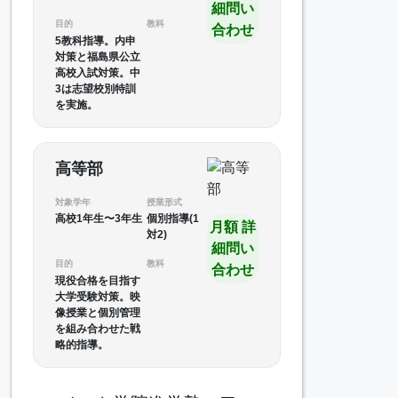
細問い
目的
教科
合わせ
5教科指導。内申
対策と福島県公立
高校入試対策。中
3は志望校別特訓
を実施。
高等部
対象学年
授業形式
高校1年生〜3年生
個別指導(1
月額 詳
対2)
細問い
目的
教科
合わせ
現役合格を目指す
大学受験対策。映
像授業と個別管理
を組み合わせた戦
略的指導。