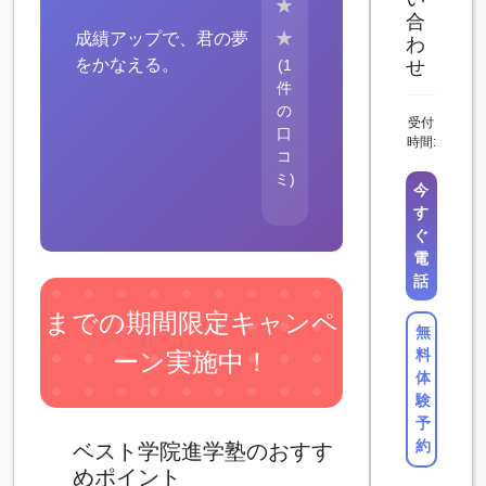
★
合
★
成績アップで、君の夢
わ
をかなえる。
(1
せ
件
の
受付
口
時間:
コ
ミ)
今
す
ぐ
電
話
までの期間限定キャンペ
無
料
ーン実施中！
体
験
予
約
ベスト学院進学塾のおすす
めポイント