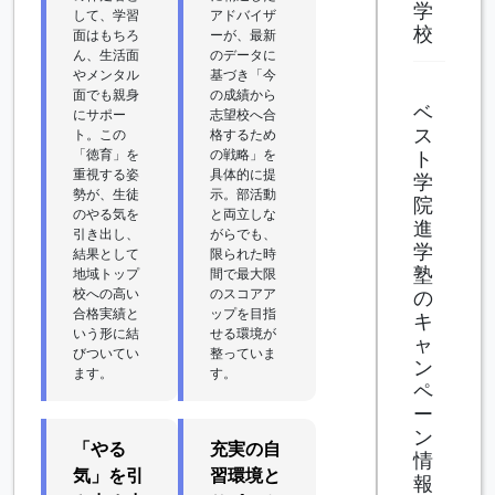
学
して、学習
アドバイザ
校
面はもちろ
ーが、最新
ん、生活面
のデータに
やメンタル
基づき「今
面でも親身
の成績から
ベ
にサポー
志望校へ合
ス
ト。この
格するため
「徳育」を
の戦略」を
ト
重視する姿
具体的に提
学
勢が、生徒
示。部活動
院
のやる気を
と両立しな
進
引き出し、
がらでも、
学
結果として
限られた時
塾
地域トップ
間で最大限
校への高い
のスコアア
の
合格実績と
ップを目指
キ
いう形に結
せる環境が
ャ
びついてい
整っていま
ン
ます。
す。
ペ
ー
ン
「やる
充実の自
情
気」を引
習環境と
報