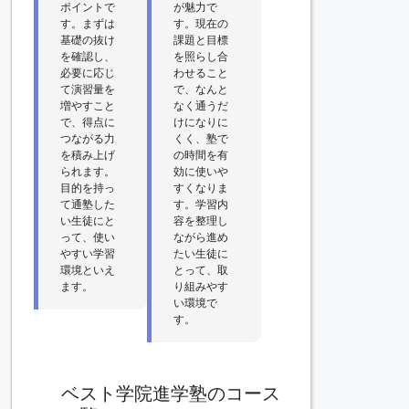
ポイントで
が魅力で
す。まずは
す。現在の
基礎の抜け
課題と目標
を確認し、
を照らし合
必要に応じ
わせること
て演習量を
で、なんと
増やすこと
なく通うだ
で、得点に
けになりに
つながる力
くく、塾で
を積み上げ
の時間を有
られます。
効に使いや
目的を持っ
すくなりま
て通塾した
す。学習内
い生徒にと
容を整理し
って、使い
ながら進め
やすい学習
たい生徒に
環境といえ
とって、取
ます。
り組みやす
い環境で
す。
ベスト学院進学塾のコース