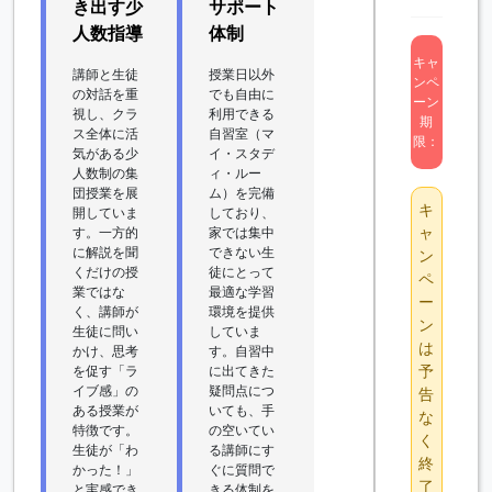
き出す少
サポート
人数指導
体制
キャ
講師と生徒
授業日以外
ンペ
の対話を重
でも自由に
ーン
視し、クラ
利用できる
期
ス全体に活
自習室（マ
限：
気がある少
イ・スタデ
人数制の集
ィ・ルー
団授業を展
ム）を完備
キ
開していま
しており、
ャ
す。一方的
家では集中
に解説を聞
できない生
ン
くだけの授
徒にとって
ペ
業ではな
最適な学習
ー
く、講師が
環境を提供
ン
生徒に問い
していま
は
かけ、思考
す。自習中
予
を促す「ラ
に出てきた
イブ感」の
疑問点につ
告
ある授業が
いても、手
な
特徴です。
の空いてい
く
生徒が「わ
る講師にす
終
かった！」
ぐに質問で
了
と実感でき
きる体制を