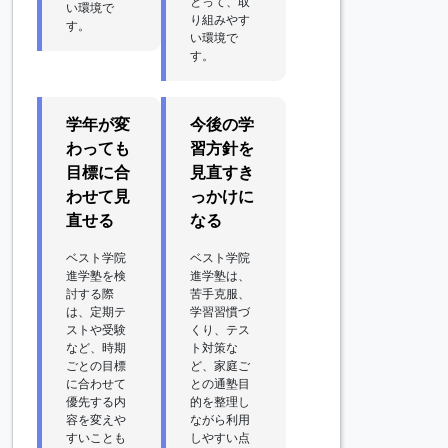
とって、取
い環境で
り組みやす
す。
い環境で
す。
学年が変
今後の学
わっても
習方針を
目標に合
見直すき
わせて見
っかけに
直せる
なる
ベスト学院
ベスト学院
進学塾を検
進学塾は、
討する際
苦手克服、
は、定期テ
学習習慣づ
ストや受験
くり、テス
など、時期
ト対策な
ごとの目標
ど、家庭ご
に合わせて
との通塾目
優先する内
的を整理し
容を変えや
ながら利用
すいことも
しやすい点