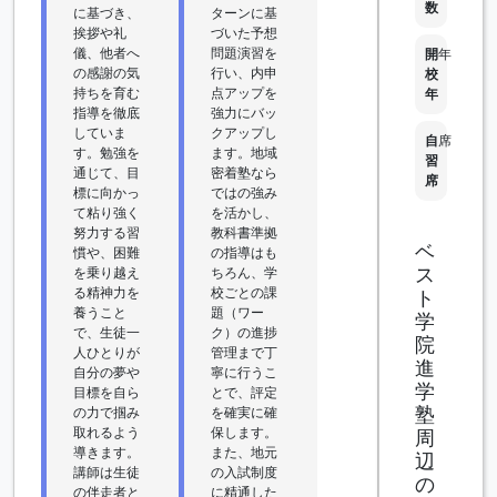
数
に基づき、
ターンに基
挨拶や礼
づいた予想
儀、他者へ
問題演習を
開
年
の感謝の気
行い、内申
校
持ちを育む
点アップを
年
指導を徹底
強力にバッ
していま
クアップし
自
席
す。勉強を
ます。地域
習
通じて、目
密着塾なら
席
標に向かっ
ではの強み
て粘り強く
を活かし、
努力する習
教科書準拠
ベ
慣や、困難
の指導はも
ス
を乗り越え
ちろん、学
る精神力を
校ごとの課
ト
養うこと
題（ワー
学
で、生徒一
ク）の進捗
院
人ひとりが
管理まで丁
進
自分の夢や
寧に行うこ
学
目標を自ら
とで、評定
塾
の力で掴み
を確実に確
取れるよう
保します。
周
導きます。
また、地元
辺
講師は生徒
の入試制度
の
の伴走者と
に精通した