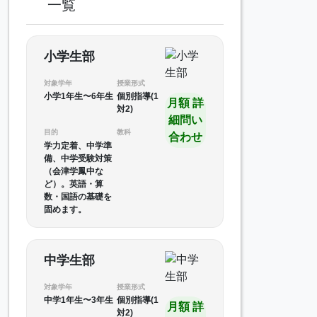
一覧
小学生部
対象学年
授業形式
小学1年生〜6年生
個別指導(1
月額 詳
対2)
細問い
目的
教科
合わせ
学力定着、中学準
備、中学受験対策
（会津学鳳中な
ど）。英語・算
数・国語の基礎を
固めます。
中学生部
対象学年
授業形式
中学1年生〜3年生
個別指導(1
月額 詳
対2)