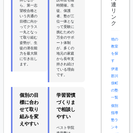
連
ら、第一志
時開催。生
リ
望校合格と
徒、保護
ン
いう共通の
者、塾が三
目標に向か
位一体とな
ク
ってクラス
って受験に
一丸となっ
挑むための
て取り組む
万全のサポ
他の
姿勢が、生
ート体制
教室
徒の潜在能
が、多くの
力を最大限
地元の家庭
を探
に引き出し
から長年支
す
ます。
持され続け
伊達
ている理由
です。
郡川
俣町
の塾
個別の目
学習習慣
一覧
標に合わ
づくりま
個別
せて取り
で相談し
指導
組みを変
やすい
塾ラ
えやすい
ンキ
ベスト学院
進学塾は、