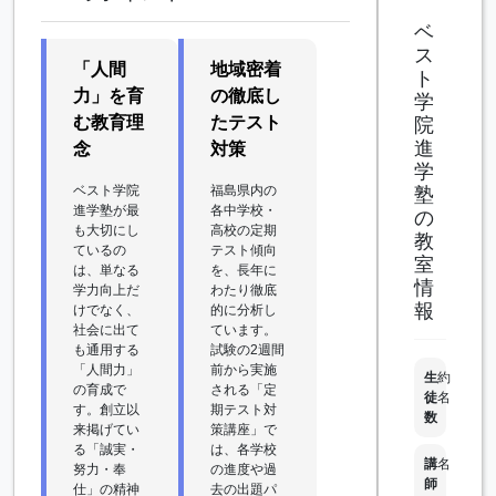
ベ
ス
「人間
地域密着
ト
力」を育
の徹底し
学
む教育理
たテスト
院
進
念
対策
学
ベスト学院
福島県内の
塾
進学塾が最
各中学校・
の
も大切にし
高校の定期
教
ているの
テスト傾向
室
は、単なる
を、長年に
情
学力向上だ
わたり徹底
報
けでなく、
的に分析し
社会に出て
ています。
も通用する
試験の2週間
「人間力」
前から実施
生
約
の育成で
される「定
徒
名
す。創立以
期テスト対
数
来掲げてい
策講座」で
る「誠実・
は、各学校
講
名
努力・奉
の進度や過
師
仕」の精神
去の出題パ