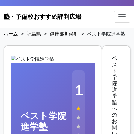
塾・予備校おすすめ評判広場
ホーム
>
福島県
>
伊達郡川俣町
>
ベスト学院進学塾
ベ
ス
ト
学
院
1
進
学
塾
★
へ
ベスト学院
の
★
お
進学塾
★
問
い