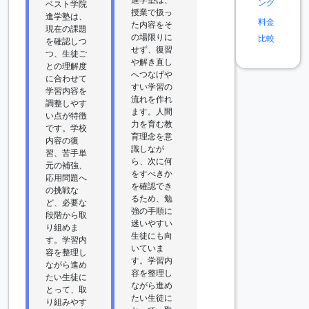
ング
ベスト学院
授業で扱っ
進学塾は、
料金
た内容をそ
現在の課題
の場限りに
比較
を確認しつ
せず、復習
つ、生徒ご
や解き直し
との理解度
へつなげや
に合わせて
すい学習の
学習内容を
流れを作れ
調整しやす
ます。人間
い点が特徴
力を育む教
です。学校
育理念を意
内容の復
識しなが
習、苦手単
ら、次に何
元の補強、
をすべきか
応用問題へ
を確認でき
の挑戦な
るため、勉
ど、必要な
強の手順に
段階から取
迷いやすい
り組めま
生徒にも向
す。学習内
いていま
容を整理し
す。学習内
ながら進め
容を整理し
たい生徒に
ながら進め
とって、取
たい生徒に
り組みやす