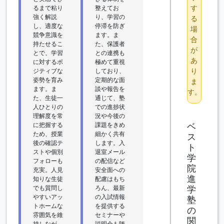
す
るまで粘り
整えてお
強く解説
り、学習の
る
し、適度な
停滞を防ぎ
場
競争意識を
ます。ま
合
持たせるこ
た、保護者
が
とで、学習
との連携も
あ
に対するポ
極めて重視
り
ジティブな
しており、
姿勢を育み
定期的な面
ま
ます。ま
談や報告を
す。
た、生徒一
通じて、塾
人ひとりの
での進捗状
理解度を常
況や今後の
ベ
に把握する
課題をきめ
ため、授業
細かく共有
ス
後の確認テ
します。入
ト
ストや個別
退室メール
学
フォローも
の配信など
院
充実。人見
安全面への
進
知りな生徒
配慮はもち
学
でも質問し
ろん、最新
やすいアッ
の入試情報
塾
トホームな
を提供する
の
雰囲気を維
セミナーや
関
持しなが
説明会も随