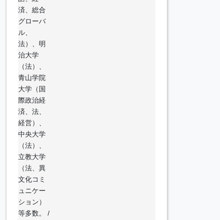
済、総合
グローバ
ル、
法）、明
治大学
（法）、
青山学院
大学（国
際政治経
済、法、
経営）、
中央大学
（法）、
立教大学
（法、異
文化コミ
ュニケー
ション）
等多数。 /