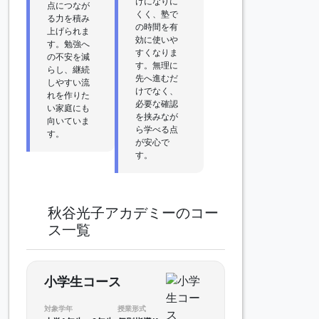
けになりに
点につなが
くく、塾で
る力を積み
の時間を有
上げられま
効に使いや
す。勉強へ
すくなりま
の不安を減
す。無理に
らし、継続
先へ進むだ
しやすい流
けでなく、
れを作りた
必要な確認
い家庭にも
を挟みなが
向いていま
ら学べる点
す。
が安心で
す。
秋谷光子アカデミーのコー
ス一覧
小学生コース
対象学年
授業形式