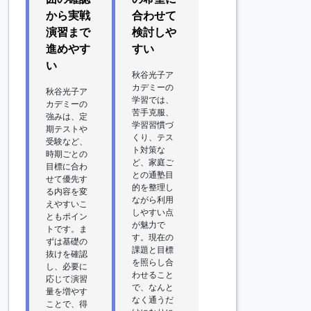
から実戦
合わせて
演習まで
検討しや
進めやす
すい
い
秋谷光子ア
カデミーの
秋谷光子ア
学習では、
カデミーの
苦手克服、
強みは、定
学習習慣づ
期テストや
くり、テス
受験など、
ト対策な
時期ごとの
ど、家庭ご
目標に合わ
との通塾目
せて優先す
的を整理し
る内容を変
ながら利用
えやすいこ
しやすい点
ともポイン
が魅力で
トです。ま
す。現在の
ずは基礎の
課題と目標
抜けを確認
を照らし合
し、必要に
わせること
応じて演習
で、なんと
量を増やす
なく通うだ
ことで、得