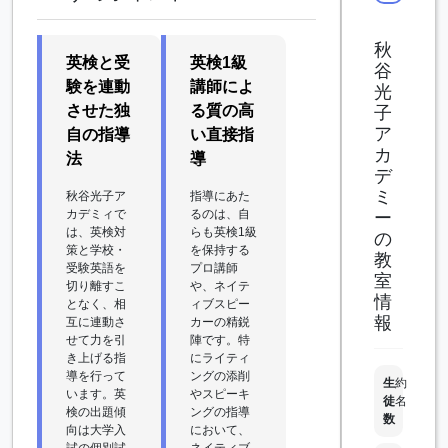
秋
英検と受
英検1級
谷
験を連動
講師によ
光
させた独
る質の高
子
ア
自の指導
い直接指
カ
法
導
デ
ミ
秋谷光子ア
指導にあた
カデミィで
るのは、自
ー
は、英検対
らも英検1級
の
策と学校・
を保持する
教
受験英語を
プロ講師
室
切り離すこ
や、ネイテ
情
となく、相
ィブスピー
報
互に連動さ
カーの精鋭
せて力を引
陣です。特
き上げる指
にライティ
導を行って
ングの添削
生
約
います。英
やスピーキ
徒
名
検の出題傾
ングの指導
数
向は大学入
において、
試の個別試
ネイティブ