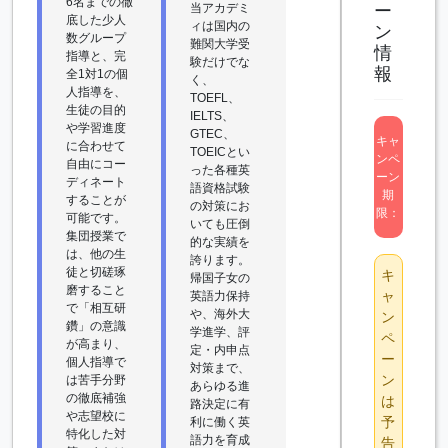
6名までの徹
当アカデミ
ー
底した少人
ィは国内の
ン
数グループ
難関大学受
情
指導と、完
験だけでな
報
全1対1の個
く、
人指導を、
TOEFL、
生徒の目的
IELTS、
や学習進度
GTEC、
キャ
に合わせて
TOEICとい
ンペ
自由にコー
った各種英
ーン
ディネート
語資格試験
期
することが
の対策にお
限：
可能です。
いても圧倒
集団授業で
的な実績を
は、他の生
誇ります。
徒と切磋琢
キ
帰国子女の
磨すること
ャ
英語力保持
で「相互研
や、海外大
ン
鑽」の意識
学進学、評
ペ
が高まり、
定・内申点
ー
個人指導で
対策まで、
ン
は苦手分野
あらゆる進
の徹底補強
は
路決定に有
や志望校に
予
利に働く英
特化した対
語力を育成
告