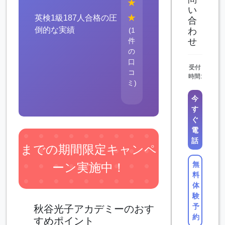
★
い
★
英検1級187人合格の圧
合
倒的な実績
(1
わ
件
せ
の
口
受付
コ
時間:
ミ)
今
す
ぐ
電
話
までの期間限定キャンペ
無
ーン実施中！
料
体
験
予
秋谷光子アカデミーのおす
約
すめポイント