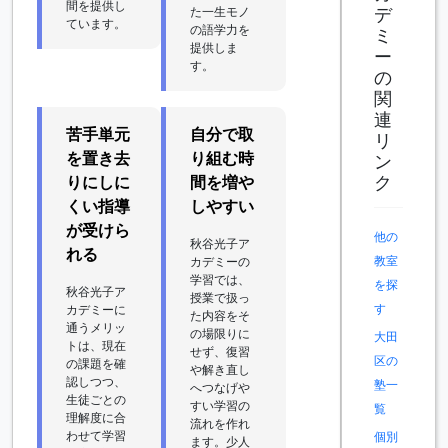
間を提供し
デ
た一生モノ
ています。
の語学力を
ミ
提供しま
ー
す。
の
関
連
苦手単元
自分で取
リ
を置き去
り組む時
ン
ク
りにしに
間を増や
くい指導
しやすい
が受けら
他の
秋谷光子ア
れる
教室
カデミーの
学習では、
を探
秋谷光子ア
授業で扱っ
す
カデミーに
た内容をそ
通うメリッ
の場限りに
大田
トは、現在
せず、復習
区の
の課題を確
や解き直し
認しつつ、
塾一
へつなげや
生徒ごとの
すい学習の
覧
理解度に合
流れを作れ
わせて学習
個別
ます。少人