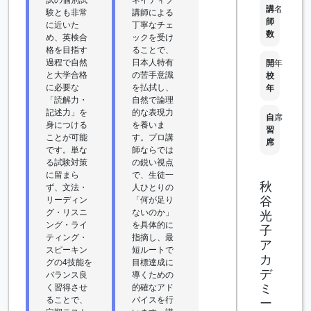
講
名
験とも非常
講師による
師
に近いた
丁寧なチェ
数
め、英検合
ックを受け
格を目指す
ることで、
過程で自然
日本人特有
開
年
と大学合格
の苦手意識
校
に必要な
を払拭し、
年
「読解力・
自然で論理
記述力」を
的な表現力
自
席
身につける
を養いま
習
ことが可能
す。プロ講
席
です。単な
師ならでは
る試験対策
の鋭い視点
に留まら
で、生徒一
秋
ず、文法・
人ひとりの
谷
リーディン
「何が足り
グ・リスニ
ないのか」
光
ング・ライ
を具体的に
子
ティング・
指摘し、最
ア
スピーキン
短ルートで
カ
グの4技能を
目標達成に
デ
バランス良
導くための
ミ
く習得させ
的確なアド
ることで、
バイスを行
ー