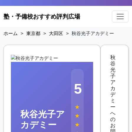
塾・予備校おすすめ評判広場
ホーム
>
東京都
>
大田区
>
秋谷光子アカデミー
秋
谷
光
子
ア
5
カ
デ
ミ
★
ー
秋谷光子ア
へ
★
の
カデミー
★
お
問