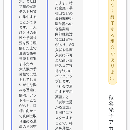
策、または
します。特
な
学校の定期
に慶應・早
く
テスト対策
稲田などの
終
に集中する
最難関校や
ことができ
了
医学部への
ます。一人
す
合格実績、
ひとりの個
内部推薦対
る
性や学習状
策には定評
場
況を深く理
があり、AO
合
解した上で
入試や推薦
が
最適な指導
入試に不可
形態を提案
あ
欠な高い英
するため、
り
語スコア獲
大人数の予
得を強力に
ま
備校では埋
バックアッ
す。
もれてしま
プします。
いがちな悩
「社会で通
みも迅速に
用する実用
解消。アッ
秋
英語」と
トホームな
「試験に受
谷
がらも、目
かる英語」
光
標に向かっ
を同時にマ
子
て真剣に取
スターする
ア
り組める最
ことで、将
高の学習空
カ
来を見据え