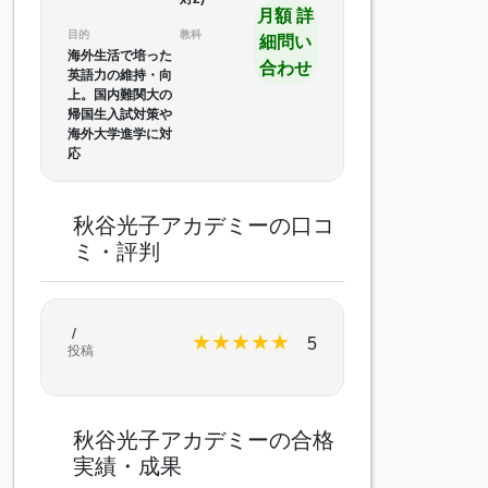
月額 詳
目的
教科
細問い
海外生活で培った
合わせ
英語力の維持・向
上。国内難関大の
帰国生入試対策や
海外大学進学に対
応
秋谷光子アカデミーの口コ
ミ・評判
/
★
★
★
★
★
5
投稿
秋谷光子アカデミーの合格
実績・成果