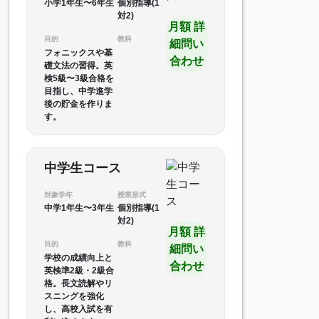
小学1年生〜6年生
個別指導(1
対2)
月額 詳
目的
教科
細問い
フォニックスや基
合わせ
礎文法の習得。英
検5級〜3級合格を
目指し、中学進学
後の貯金を作りま
す。
中学生コース
対象学年
授業形式
中学1年生〜3年生
個別指導(1
対2)
月額 詳
目的
教科
細問い
学校の成績向上と
合わせ
英検準2級・2級合
格。長文読解やリ
スニングを強化
し、高校入試を有