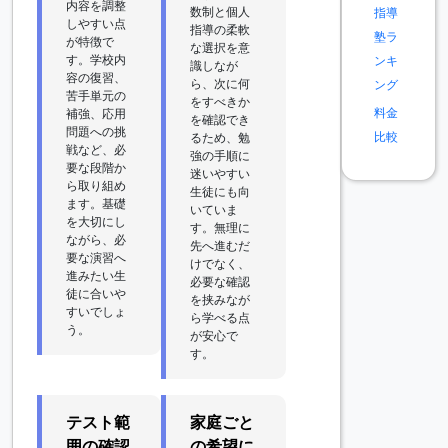
内容を調整
数制と個人
指導
しやすい点
指導の柔軟
塾ラ
が特徴で
な選択を意
す。学校内
ンキ
識しなが
容の復習、
ら、次に何
ング
苦手単元の
をすべきか
料金
補強、応用
を確認でき
問題への挑
比較
るため、勉
戦など、必
強の手順に
要な段階か
迷いやすい
ら取り組め
生徒にも向
ます。基礎
いていま
を大切にし
す。無理に
ながら、必
先へ進むだ
要な演習へ
けでなく、
進みたい生
必要な確認
徒に合いや
を挟みなが
すいでしょ
ら学べる点
う。
が安心で
す。
テスト範
家庭ごと
囲の確認
の希望に