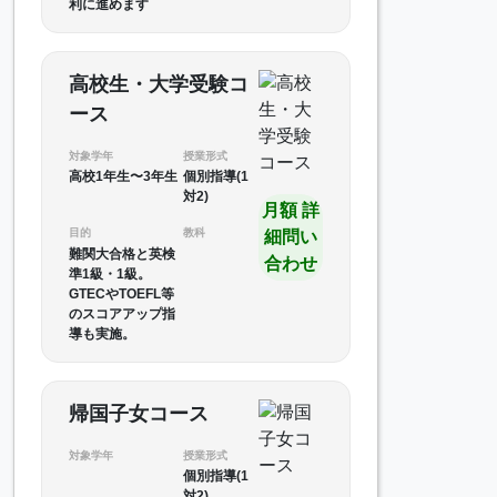
利に進めます
高校生・大学受験コ
ース
対象学年
授業形式
高校1年生〜3年生
個別指導(1
対2)
月額 詳
目的
教科
細問い
難関大合格と英検
合わせ
準1級・1級。
GTECやTOEFL等
のスコアアップ指
導も実施。
帰国子女コース
対象学年
授業形式
個別指導(1
対2)