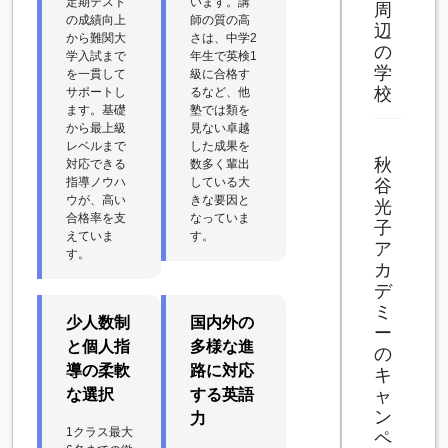
定期テスト
います。講
周
の成績向上
師の質の高
辺
から難関大
さは、中学2
の
学入試まで
年生で英検1
学
を一貫して
級に合格す
校
サポートし
るなど、他
ます。基礎
塾では類を
から最上級
見ない卓越
レベルまで
した成果を
秋
対応できる
数多く輩出
指導ノウハ
している大
谷
ウが、高い
きな要因と
光
合格率を支
なっていま
子
えていま
す。
ア
す。
カ
デ
ミ
少人数制
国内外の
ー
と個人指
多様な進
の
導の柔軟
路に対応
キ
な選択
する英語
ャ
ン
力
1クラス最大
ペ