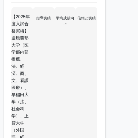
【2025年
指導実績
平均成績向
信頼と実績
度入試合
上
格実績】
慶應義塾
大学（医
学部内部
推薦、
法、経
済、商、
文、看護
医療）、
早稲田大
学（法、
社会科
学）、上
智大学
（外国
語、経