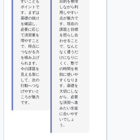
すいことも
目的を整理
ポイントで
しながら利
す。まずは
用しやすい
基礎の抜け
点が魅力で
を確認し、
す。現在の
必要に応じ
課題と目標
て演習量を
を照らし合
増やすこと
わせること
で、得点に
で、なんと
つながる力
なく通うだ
を積み上げ
けになりに
られます。
くく、塾で
今の課題を
の時間を有
見える形に
効に使いや
して、次の
すくなりま
行動へつな
す。基礎を
げやすいと
大切にしな
ころが魅力
がら、必要
です。
な演習へ進
みたい生徒
に合いやす
いでしょ
う。