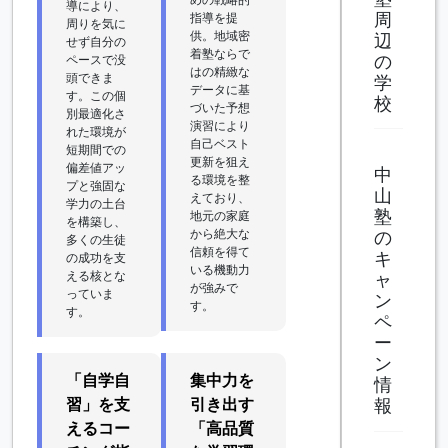
導により、
周
指導を提
周りを気に
供。地域密
辺
せず自分の
着塾ならで
の
ペースで没
はの精緻な
頭できま
学
データに基
す。この個
校
づいた予想
別最適化さ
演習により
れた環境が
自己ベスト
短期間での
更新を狙え
偏差値アッ
中
る環境を整
プと強固な
山
えており、
学力の土台
塾
地元の家庭
を構築し、
から絶大な
の
多くの生徒
信頼を得て
キ
の成功を支
いる機動力
える核とな
ャ
が強みで
っていま
ン
す。
す。
ペ
ー
ン
「自学自
集中力を
情
習」を支
引き出す
報
えるコー
「高品質