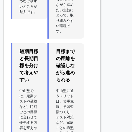
つなげやす
ながら進め
いところが
たい生徒に
魅力です。
とって、取
り組みやす
い環境で
す。
短期目標
目標まで
と長期目
の距離を
標を分け
確認しな
て考えや
がら進め
すい
られる
中山塾で
中山塾に通
は、定期テ
うメリット
ストや受験
は、苦手克
など、時期
服、学習習
ごとの目標
慣づくり、
に合わせて
テスト対策
優先する内
など、家庭
容を変えや
ごとの通塾