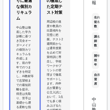
りに最適
の徹底し
報
な個別カ
た定期テ
リキュラ
スト対策
生
約
ム
周辺校の進
徒
名
度や教員の
数
中山塾は徹
出題傾向を
底した学力
完璧に把
診断に基づ
講
名
握。テスト2
き完全オー
師
週間前から
ダーメイド
数
は通常授業
の個別カリ
を止めて対
キュラムを
開
年
策特訓に専
作成しま
校
念し、学校
す。前の学
年
ワークやプ
年でのつま
リントの管
ずきを特定
理まで徹底
自
席
し、AI教材等
サポートし
習
で志望校ま
ます。内申
席
での最短距
点が重要な
離を提示。
公立入試に
得意は先取
おいて、1点
り、苦手は
中
でも多く積
基礎から遡
山
み上げるた
る柔軟な指
塾
めの戦略的