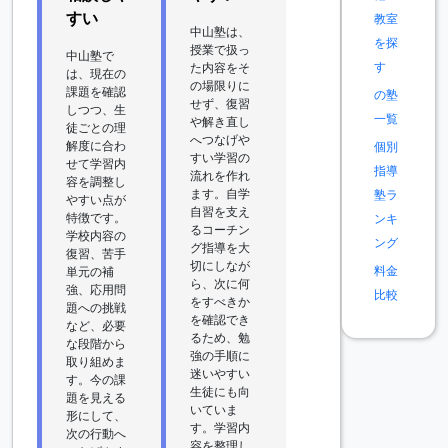
すい
教室
中山塾は、
を探
授業で扱っ
中山塾で
す
た内容をそ
は、現在の
の場限りに
課題を確認
の塾
せず、復習
しつつ、生
一覧
や解き直し
徒ごとの理
へつなげや
解度に合わ
個別
すい学習の
せて学習内
指導
流れを作れ
容を調整し
ます。自学
塾ラ
やすい点が
自習を支え
特徴です。
ンキ
るコーチン
学校内容の
ング
グ指導を大
復習、苦手
切にしなが
料金
単元の補
ら、次に何
強、応用問
比較
をすべきか
題への挑戦
を確認でき
など、必要
るため、勉
な段階から
強の手順に
取り組めま
迷いやすい
す。今の課
生徒にも向
題を見える
いていま
形にして、
す。学習内
次の行動へ
容を整理し