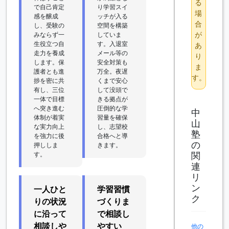
る
で自己肯定
り学習スイ
場
感を醸成
ッチが入る
合
し、受験の
空間を構築
が
みならず一
していま
生役立つ自
す。入退室
あ
走力を養成
メール等の
り
します。保
安全対策も
ま
護者とも進
万全。夜遅
す。
捗を密に共
くまで安心
有し、三位
して没頭で
一体で目標
きる拠点が
へ突き進む
圧倒的な学
中
体制が着実
習量を確保
山
な実力向上
し、志望校
塾
を強力に後
合格へと導
の
押ししま
きます。
関
す。
連
リ
ン
一人ひと
学習習慣
ク
りの状況
づくりま
に沿って
で相談し
相談しや
やすい
他の