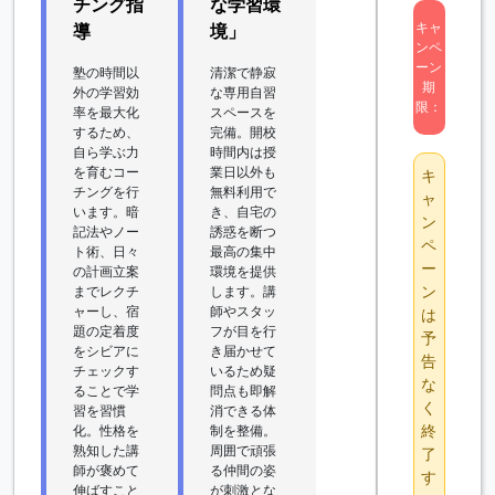
チング指
な学習環
キャ
導
境」
ンペ
ーン
塾の時間以
清潔で静寂
期
外の学習効
な専用自習
限：
率を最大化
スペースを
するため、
完備。開校
自ら学ぶ力
時間内は授
を育むコー
業日以外も
キ
チングを行
無料利用で
ャ
います。暗
き、自宅の
ン
記法やノー
誘惑を断つ
ペ
ト術、日々
最高の集中
ー
の計画立案
環境を提供
ン
までレクチ
します。講
ャーし、宿
師やスタッ
は
題の定着度
フが目を行
予
をシビアに
き届かせて
告
チェックす
いるため疑
な
ることで学
問点も即解
く
習を習慣
消できる体
終
化。性格を
制を整備。
熟知した講
周囲で頑張
了
師が褒めて
る仲間の姿
す
伸ばすこと
が刺激とな