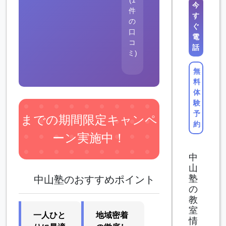
今
件
す
の
ぐ
口
電
コ
話
ミ)
無
料
体
験
予
までの期間限定キャンペ
約
ーン実施中！
中
山
塾
中山塾のおすすめポイント
の
教
室
一人ひと
地域密着
情