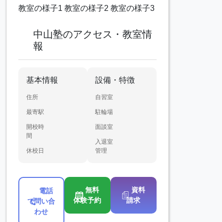
中山塾のアクセス・教室情
報
基本情報
設備・特徴
住所
自習室
最寄駅
駐輪場
開校時
面談室
間
入退室
休校日
管理
無料
資料
電話
体験予約
請求
で問い合
わせ