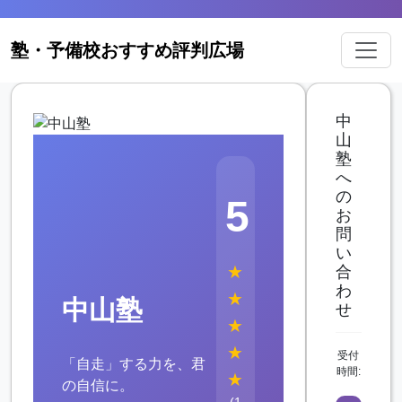
塾・予備校おすすめ評判広場
中
山
塾
へ
の
5
お
問
い
★
合
わ
★
中山塾
せ
★
★
受付
「自走」する力を、君
時間:
★
の自信に。
(1