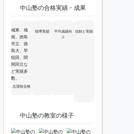
中山塾の合格実績・成果
城東、城
指導実績
平均成績向
信頼と実績
南、徳島
上
市立、徳
島大、早
稲田、関
関同立な
ど実績多
数。
志望校合格
中山塾の教室の様子