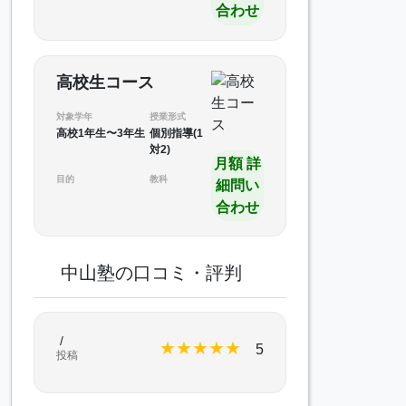
合わせ
高校生コース
対象学年
授業形式
高校1年生〜3年生
個別指導(1
対2)
月額 詳
目的
教科
細問い
合わせ
中山塾の口コミ・評判
/
★
★
★
★
★
5
投稿