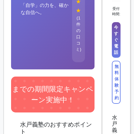
★
「自学」の力を、確か
受付
★
な自信へ。
時間:
(1
件
今
の
す
口
ぐ
コ
電
ミ)
話
無
料
体
験
までの期間限定キャンペ
予
約
ーン実施中！
水
戸
水戸義塾のおすすめポイン
義
ト