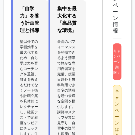
ペ
「自学
集中を最
ー
力」を養
大化する
ン
う計画管
「高品質
情
理と指導
な環境」
報
塾以外での
最高のパフ
学習効率を
ォーマンス
キャ
最大化する
を発揮でき
ンペ
ため、自ら
るよう清潔
ーン
学ぶ力を育
で静かな専
期
むコーチン
用自習室を
限：
グを重視。
完備。授業
答えを教え
日以外も無
るだけでな
料利用でき
くノート術
自宅の誘惑
キ
や計画立案
を断つ最適
ャ
を具体的に
な空間を提
ン
レクチャー
供します。
ペ
し、確認テ
講師やスタ
ー
ストで定着
ッフが常に
ン
度をシビア
見守り、自
にチェック
習中の疑問
は
します。生
も即座に解