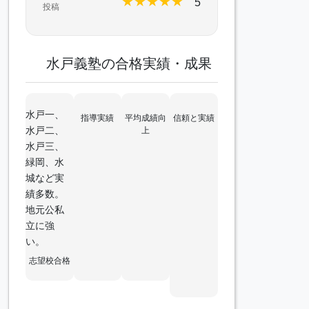
★
★
★
★
★
5
投稿
水戸義塾の合格実績・成果
水戸一、
指導実績
平均成績向
信頼と実績
水戸二、
上
水戸三、
緑岡、水
城など実
績多数。
地元公私
立に強
い。
志望校合格