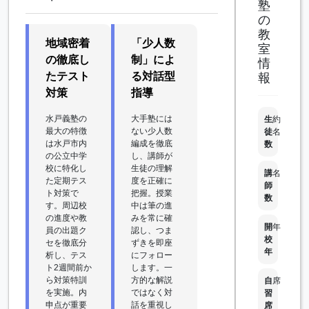
塾
の
教
地域密着
「少人数
室
の徹底し
制」によ
情
たテスト
る対話型
報
対策
指導
水戸義塾の
大手塾には
生
約
最大の特徴
ない少人数
徒
名
は水戸市内
編成を徹底
数
の公立中学
し、講師が
校に特化し
生徒の理解
講
名
た定期テス
度を正確に
師
ト対策で
把握。授業
数
す。周辺校
中は筆の進
の進度や教
みを常に確
開
年
員の出題ク
認し、つま
校
セを徹底分
ずきを即座
年
析し、テス
にフォロー
ト2週間前か
します。一
ら対策特訓
方的な解説
自
席
を実施。内
ではなく対
習
申点が重要
話を重視し
席