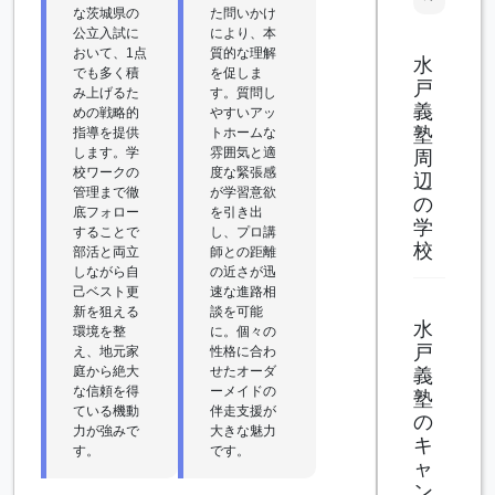
な茨城県の
た問いかけ
公立入試に
により、本
おいて、1点
質的な理解
水
でも多く積
を促しま
戸
み上げるた
す。質問し
義
めの戦略的
やすいアッ
塾
指導を提供
トホームな
します。学
雰囲気と適
周
校ワークの
度な緊張感
辺
管理まで徹
が学習意欲
の
底フォロー
を引き出
学
することで
し、プロ講
校
部活と両立
師との距離
しながら自
の近さが迅
己ベスト更
速な進路相
新を狙える
談を可能
水
環境を整
に。個々の
戸
え、地元家
性格に合わ
庭から絶大
せたオーダ
義
な信頼を得
ーメイドの
塾
ている機動
伴走支援が
の
力が強みで
大きな魅力
キ
す。
です。
ャ
ン