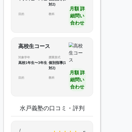
対2)
月額 詳
目的
教科
細問い
合わせ
高校生コース
対象学年
授業形式
高校1年生〜3年生
個別指導(1
対2)
月額 詳
目的
教科
細問い
合わせ
水戸義塾の口コミ・評判
/