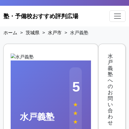
塾・予備校おすすめ評判広場
ホーム
>
茨城県
>
水戸市
>
水戸義塾
水
戸
義
塾
へ
5
の
お
問
★
い
合
★
水戸義塾
わ
★
せ