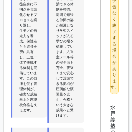
予
徒自身に不
消できる体
告
明点を言語
制を整備。
な
化させるプ
周囲で頑張
く
ロセスを繰
る仲間の姿
終
り返し、一
が刺激とな
生モノの自
り学習スイ
了
走力を養
ッチが入る
す
成。保護者
学びの場を
る
とも進捗を
構築してい
場
密に共有
ます。入退
合
し、三位一
室メール等
が
体で挑戦す
の安全面も
る体制を完
万全。夜遅
あ
備していま
くまで安心
り
す。この自
して没頭で
ま
律を促す管
きる拠点が
す。
理体制が、
圧倒的な演
確実な成績
習量を支
向上と志望
え、合格と
校合格を支
いう大きな
水
えます。
成果へと繋
戸
げます。
義
塾