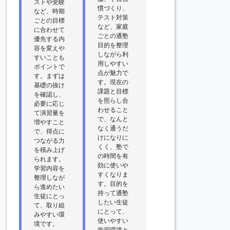
ストや受験
慣づくり、
など、時期
テスト対策
ごとの目標
など、家庭
に合わせて
ごとの通塾
優先する内
目的を整理
容を変えや
しながら利
すいことも
用しやすい
ポイントで
点が魅力で
す。まずは
す。現在の
基礎の抜け
課題と目標
を確認し、
を照らし合
必要に応じ
わせること
て演習量を
で、なんと
増やすこと
なく通うだ
で、得点に
けになりに
つながる力
くく、塾で
を積み上げ
の時間を有
られます。
効に使いや
学習内容を
すくなりま
整理しなが
す。目的を
ら進めたい
持って通塾
生徒にとっ
したい生徒
て、取り組
にとって、
みやすい環
使いやすい
境です。
学習環境と