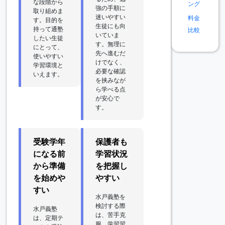
な段階から
ング
強の手順に
取り組めま
迷いやすい
料金
す。目的を
生徒にも向
持って通塾
比較
いていま
したい生徒
す。無理に
にとって、
先へ進むだ
使いやすい
けでなく、
学習環境と
必要な確認
いえます。
を挟みなが
ら学べる点
が安心で
す。
受験学年
保護者も
になる前
学習状況
から準備
を把握し
を始めや
やすい
すい
水戸義塾を
検討する際
水戸義塾
は、苦手克
は、定期テ
服、学習習