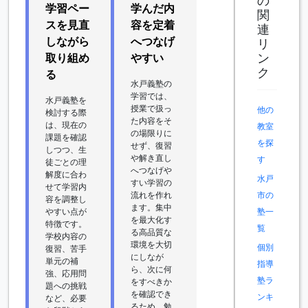
の
学習ペー
学んだ内
関
スを見直
容を定着
連
しながら
へつなげ
リ
ン
取り組め
やすい
ク
る
水戸義塾の
学習では、
水戸義塾を
授業で扱っ
他の
検討する際
た内容をそ
は、現在の
教室
の場限りに
課題を確認
を探
せず、復習
しつつ、生
や解き直し
す
徒ごとの理
へつなげや
解度に合わ
水戸
すい学習の
せて学習内
流れを作れ
市の
容を調整し
ます。集中
やすい点が
塾一
を最大化す
特徴です。
覧
る高品質な
学校内容の
環境を大切
個別
復習、苦手
にしなが
単元の補
指導
ら、次に何
強、応用問
塾ラ
をすべきか
題への挑戦
を確認でき
ンキ
など、必要
るため、勉