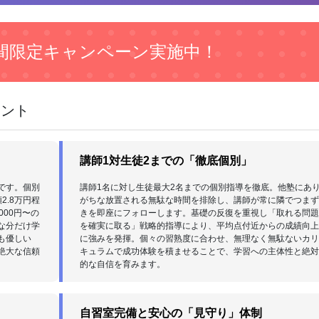
間限定キャンペーン実施中！
イント
講師1対生徒2までの「徹底個別」
です。個別
講師1名に対し生徒最大2名までの個別指導を徹底。他塾にあ
.8万円程
がちな放置される無駄な時間を排除し、講師が常に隣でつま
00円〜の
きを即座にフォローします。基礎の反復を重視し「取れる問
な分だけ学
を確実に取る」戦略的指導により、平均点付近からの成績向
も優しい
に強みを発揮。個々の習熟度に合わせ、無理なく無駄ないカ
絶大な信頼
キュラムで成功体験を積ませることで、学習への主体性と絶
的な自信を育みます。
自習室完備と安心の「見守り」体制