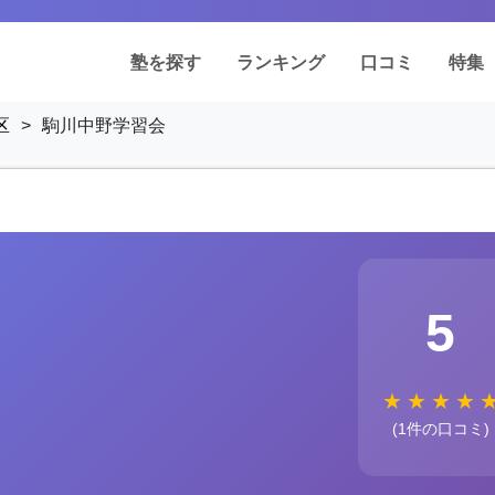
塾を探す
ランキング
口コミ
特集
区
>
駒川中野学習会
5
★
★
★
★
(1件の口コミ)