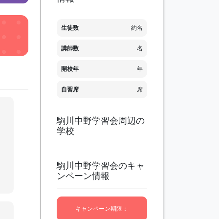
生徒数
約名
講師数
名
開校年
年
自習席
席
駒川中野学習会周辺の
り
学校
ず
題
上
リ
駒川中野学習会のキャ
対
ンペーン情報
キャンペーン期限：