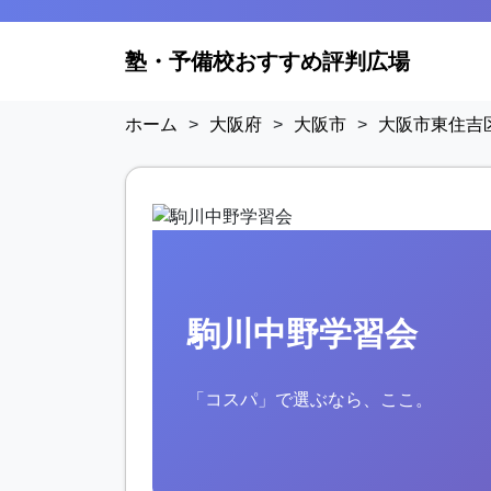
塾・予備校おすすめ評判広場
ホーム
>
大阪府
>
大阪市
>
大阪市東住吉
駒川中野学習会
「コスパ」で選ぶなら、ここ。