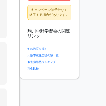
の
キャンペーンは予告なく
で
終了する場合があります。
水
ン
、
点
駒川中野学習会の関連
リンク
他の教室を探す
大阪市東住吉区の塾一覧
に
。
個別指導塾ランキング
確
料金比較
べ
ス