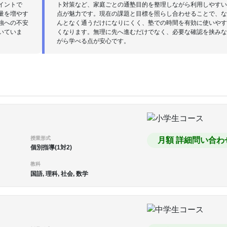
イントで
ト対策など、家庭ごとの通塾目的を整理しながら利用しやす
量を増やす
点が魅力です。現在の課題と目標を照らし合わせることで、
強への不安
んとなく通うだけになりにくく、塾での時間を有効に使いや
いていま
くなります。無理に先へ進むだけでなく、必要な確認を挟み
がら学べる点が安心です。
授業形式
月額 詳細問い合わ
個別指導(1対2)
教科
国語, 理科, 社会, 数学