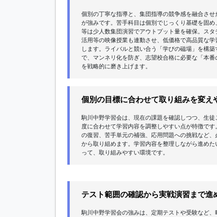
個別の丁寧な指導と、集団指導の競争感を融合させ
が強みです。苦手科目は個別でじっくり基礎を固め
等は少人数集団演習でアウトプット量を確保。スタ
活用等の映像授業も連動させ、低価格で高品質な学
します。ライバルと競い合う「学びの磁場」を構築
で、マンネリ化を防ぎ、志望校合格に必要な「本番
を戦略的に磨き上げます。
個別の目標に合わせて取り組みを変え
駒川中野学習会は、現在の課題を確認しつつ、生徒
度に合わせて学習内容を調整しやすい点が特徴です
の復習、苦手単元の補強、応用問題への挑戦など、
から取り組めます。学習内容を整理しながら進めた
って、取り組みやすい環境です。
テスト範囲の確認から実戦演習まで進
駒川中野学習会の強みは、定期テストや受験など、