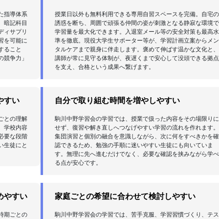
た指導体系
授業日以外も無料利用できる専用自習スペースを完備。自宅
、暗記科目
誘惑を断ち、周囲で頑張る仲間の姿が刺激となる静寂な環境
ディサプリ
学習量を最大化できます。入退室メール等の安全対策も最高
習を可能に
準を徹底。現役大学生サポーター等が、学習計画立案からメ
すること
タルケアまで親身に伴走します。褒めて伸ばす温かな文化と
の競争力」
講師が常に見守る体制が、夜遅くまで安心して没頭できる拠
を支え、合格という成果へ繋げます。
やすい
自分で取り組む時間を増やしやすい
ごとの理解
駒川中野学習会の学習では、授業で扱った内容をその場限り
。学校内容
せず、復習や解き直しへつなげやすい学習の流れを作れます
必要な段階
集団演習と個別の融合を意識しながら、次に何をすべきかを
い生徒にと
認できるため、勉強の手順に迷いやすい生徒にも向いていま
す。無理に先へ進むだけでなく、必要な確認を挟みながら学
る点が安心です。
めやすい
家庭ごとの希望に合わせて検討しやすい
時期ごとの
駒川中野学習会の学習では、苦手克服、学習習慣づくり、テ