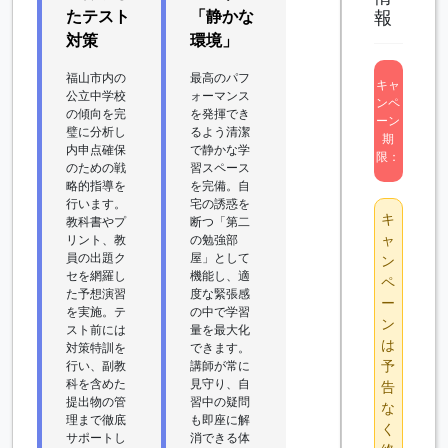
たテスト
「静かな
報
対策
環境」
福山市内の
最高のパフ
キャ
公立中学校
ォーマンス
ンペ
の傾向を完
を発揮でき
ーン
璧に分析し
るよう清潔
期
内申点確保
で静かな学
限：
のための戦
習スペース
略的指導を
を完備。自
行います。
宅の誘惑を
キ
教科書やプ
断つ「第二
ャ
リント、教
の勉強部
員の出題ク
屋」として
ン
セを網羅し
機能し、適
ペ
た予想演習
度な緊張感
ー
を実施。テ
の中で学習
ン
スト前には
量を最大化
は
対策特訓を
できます。
予
行い、副教
講師が常に
科を含めた
見守り、自
告
提出物の管
習中の疑問
な
理まで徹底
も即座に解
く
サポートし
消できる体