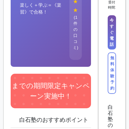
★
受付
楽しく＋学ぶ＝《楽
時間:
★
習》で合格！
(1
今
件
す
の
ぐ
口
電
コ
話
ミ)
無
料
体
験
予
までの期間限定キャンペ
約
ーン実施中！
白
石
塾
白石塾のおすすめポイント
の