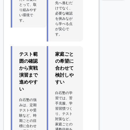
先へ進むだ
とって、取
けでなく、
り組みやす
必要な確認
い環境で
を挟みなが
す。
ら学べる点
が安心で
す。
テスト範
家庭ごと
囲の確認
の希望に
から実戦
合わせて
演習まで
検討しや
進めやす
すい
い
白石塾の学
習では、苦
白石塾の強
手克服、学
みは、定期
習習慣づく
テストや受
り、テスト
験など、時
対策など、
期ごとの目
家庭ごとの
標に合わせ
通塾目的を