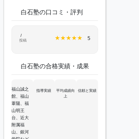
白石塾の口コミ・評判
/
★
★
★
★
★
5
投稿
白石塾の合格実績・成果
福山誠之
指導実績
平均成績向
信頼と実績
館、福山
上
葦陽、福
山明王
台、近大
附属福
山、銀河
学院など