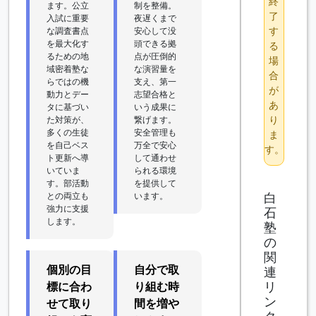
終
ます。公立
制を整備。
了
入試に重要
夜遅くまで
す
な調査書点
安心して没
を最大化す
頭できる拠
る
るための地
点が圧倒的
場
域密着塾な
な演習量を
合
らではの機
支え、第一
が
動力とデー
志望合格と
あ
タに基づい
いう成果に
り
た対策が、
繋げます。
多くの生徒
安全管理も
ま
を自己ベス
万全で安心
す。
ト更新へ導
して通わせ
いていま
られる環境
す。部活動
を提供して
白
との両立も
います。
強力に支援
石
します。
塾
の
関
個別の目
自分で取
連
リ
標に合わ
り組む時
ン
せて取り
間を増や