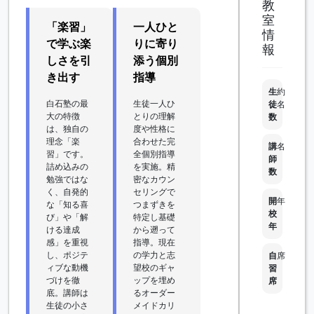
教
室
「楽習」
一人ひと
情
で学ぶ楽
りに寄り
報
しさを引
添う個別
き出す
指導
生
約
白石塾の最
生徒一人ひ
徒
名
大の特徴
とりの理解
数
は、独自の
度や性格に
理念「楽
合わせた完
講
名
習」です。
全個別指導
師
詰め込みの
を実施。精
数
勉強ではな
密なカウン
く、自発的
セリングで
開
年
な「知る喜
つまずきを
校
び」や「解
特定し基礎
年
ける達成
から遡って
感」を重視
指導。現在
し、ポジテ
の学力と志
自
席
ィブな動機
望校のギャ
習
づけを徹
ップを埋め
席
底。講師は
るオーダー
生徒の小さ
メイドカリ