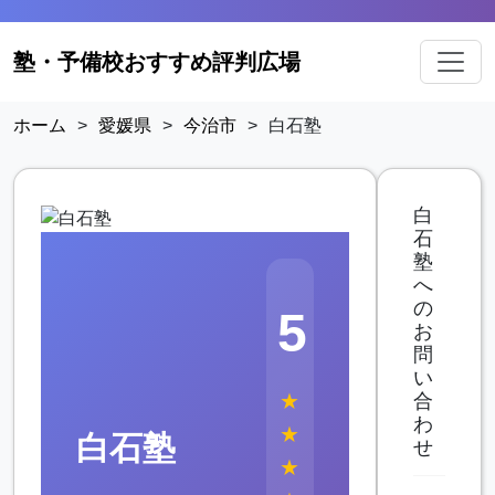
塾・予備校おすすめ評判広場
ホーム
>
愛媛県
>
今治市
>
白石塾
白
石
塾
へ
の
5
お
問
い
★
合
わ
★
白石塾
せ
★