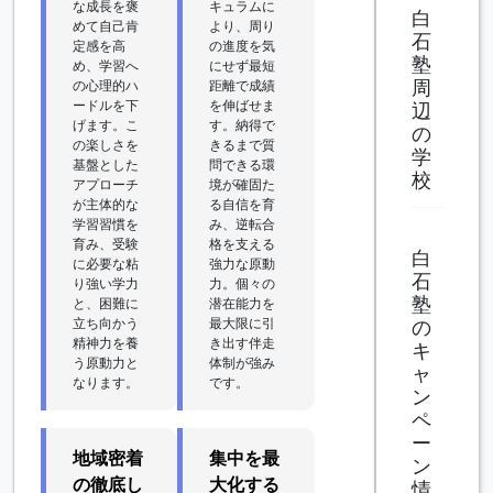
な成長を褒
キュラムに
白
めて自己肯
より、周り
石
定感を高
の進度を気
塾
め、学習へ
にせず最短
周
の心理的ハ
距離で成績
ードルを下
を伸ばせま
辺
げます。こ
す。納得で
の
の楽しさを
きるまで質
学
基盤とした
問できる環
校
アプローチ
境が確固た
が主体的な
る自信を育
学習習慣を
み、逆転合
育み、受験
格を支える
白
に必要な粘
強力な原動
石
り強い学力
力。個々の
塾
と、困難に
潜在能力を
立ち向かう
最大限に引
の
精神力を養
き出す伴走
キ
う原動力と
体制が強み
ャ
なります。
です。
ン
ペ
ー
地域密着
集中を最
ン
の徹底し
大化する
情