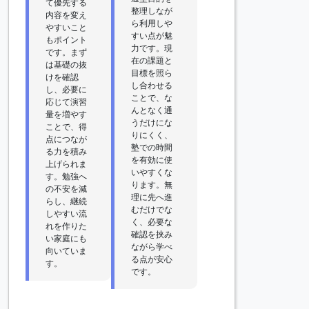
て優先する
整理しなが
内容を変え
ら利用しや
やすいこと
すい点が魅
もポイント
力です。現
です。まず
在の課題と
は基礎の抜
目標を照ら
けを確認
し合わせる
し、必要に
ことで、な
応じて演習
んとなく通
量を増やす
うだけにな
ことで、得
りにくく、
点につなが
塾での時間
る力を積み
を有効に使
上げられま
いやすくな
す。勉強へ
ります。無
の不安を減
理に先へ進
らし、継続
むだけでな
しやすい流
く、必要な
れを作りた
確認を挟み
い家庭にも
ながら学べ
向いていま
る点が安心
す。
です。