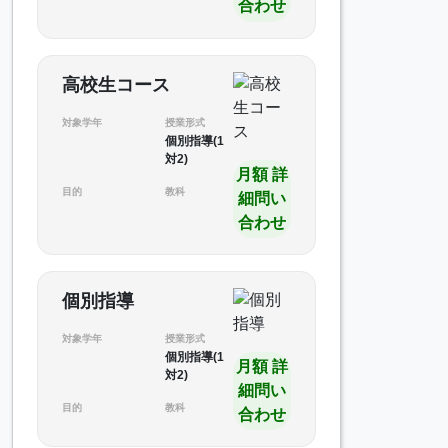
合わせ
高校生コース
対象学年
授業形式
個別指導(1
対2)
月額 詳
目的
教科
細問い
合わせ
個別指導
対象学年
授業形式
個別指導(1
月額 詳
対2)
細問い
目的
教科
合わせ