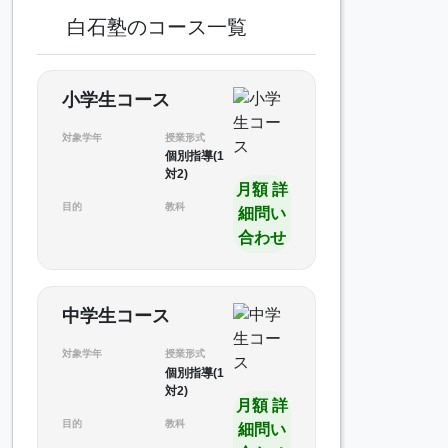
白石塾のコース一覧
小学生コース
対象学年
授業形式
個別指導(1
対2)
月額 詳
目的
教科
細問い
合わせ
中学生コース
対象学年
授業形式
個別指導(1
対2)
月額 詳
目的
教科
細問い