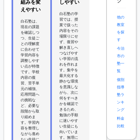
ク
組みを変
しやすい
えやすい
白石塾の学
他の
習では、授
白石塾は、
教室
業で扱った
現在の課題
内容をその
を探
を確認しつ
場限りにせ
つ、生徒ご
す
ず、復習や
との理解度
解き直しへ
今治
に合わせて
つなげやす
学習内容を
市の
い学習の流
調整しやす
塾一
れを作れま
い点が特徴
す。集中を
覧
です。学校
最大化する
内容の復
個別
静かな環境
習、苦手単
を意識しな
指導
元の補強、
がら、次に
応用問題へ
塾ラ
何をすべき
の挑戦な
ンキ
かを確認で
ど、必要な
きるため、
ング
段階から取
勉強の手順
り組めま
料金
に迷いやす
す。学習内
比較
い生徒にも
容を整理し
向いていま
ながら進め
す。無理に
たい生徒に