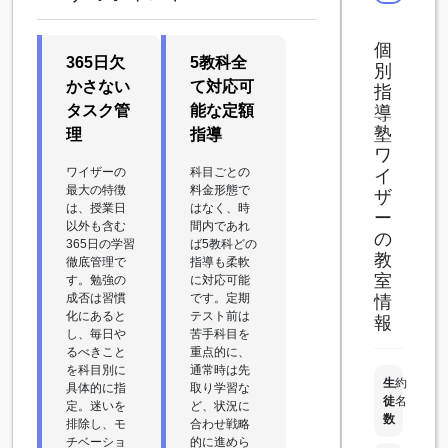
個
365日欠
5教科全
別
かさない
て対応可
指
タスク管
能な定額
導
塾
理
指導
ワ
ワイザーの
科目ごとの
イ
最大の特徴
料金形態で
ザ
は、授業日
はなく、時
ー
以外も含む
間内であれ
の
365日の学習
ば5教科どの
教
徹底管理で
指導も柔軟
室
す。勉強の
に対応可能
成否は習慣
です。定期
情
化にあると
テスト前は
報
し、毎日や
苦手科目を
るべきこと
重点的に、
を科目別に
通常時は先
生
約
具体的に指
取り学習な
徒
名
定。迷いを
ど、状況に
数
排除し、モ
合わせ戦略
チベーショ
的に進めら