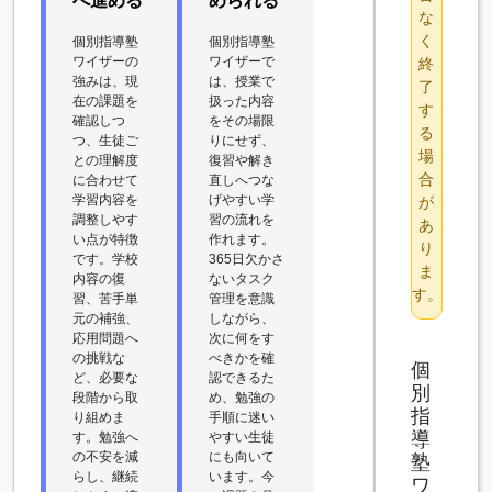
へ進める
められる
な
く
個別指導塾
個別指導塾
ワイザーの
ワイザーで
終
強みは、現
は、授業で
了
在の課題を
扱った内容
す
確認しつ
をその場限
る
つ、生徒ご
りにせず、
場
との理解度
復習や解き
合
に合わせて
直しへつな
学習内容を
げやすい学
が
調整しやす
習の流れを
あ
い点が特徴
作れます。
り
です。学校
365日欠かさ
ま
内容の復
ないタスク
す。
習、苦手単
管理を意識
元の補強、
しながら、
応用問題へ
次に何をす
の挑戦な
べきかを確
個
ど、必要な
認できるた
別
段階から取
め、勉強の
指
り組めま
手順に迷い
導
す。勉強へ
やすい生徒
の不安を減
にも向いて
塾
らし、継続
います。今
ワ