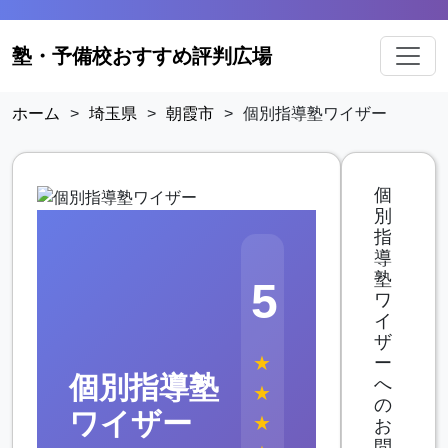
塾・予備校おすすめ評判広場
ホーム
>
埼玉県
>
朝霞市
>
個別指導塾ワイザー
個
別
指
導
塾
5
ワ
イ
ザ
★
ー
個別指導塾
へ
★
の
ワイザー
★
お
問