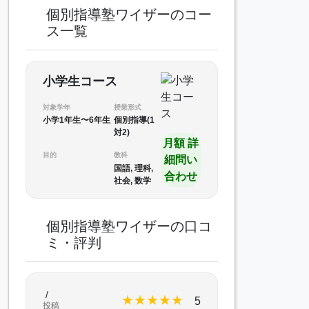
個別指導塾ワイザーのコー
ス一覧
小学生コース
対象学年
授業形式
小学1年生〜6年生
個別指導(1
対2)
月額 詳
目的
教科
細問い
国語, 理科,
合わせ
社会, 数学
個別指導塾ワイザーの口コ
ミ・評判
/
★
★
★
★
★
5
投稿