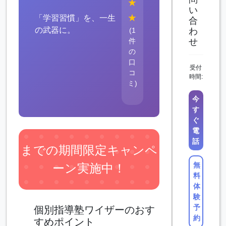
★
い
★
「学習習慣」を、一生
合
の武器に。
(1
わ
件
せ
の
口
受付
コ
時間:
ミ)
今
す
ぐ
電
話
までの期間限定キャンペ
無
ーン実施中！
料
体
験
予
個別指導塾ワイザーのおす
約
すめポイント