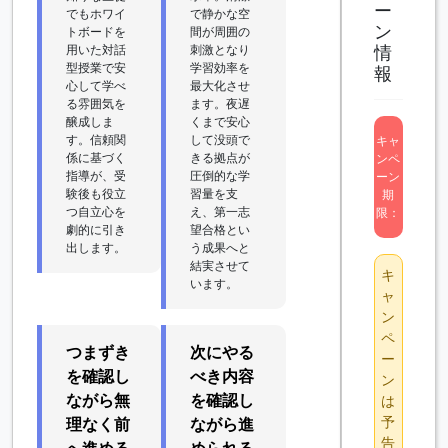
ー
でもホワイ
で静かな空
ン
トボードを
間が周囲の
用いた対話
刺激となり
情
型授業で安
学習効率を
報
心して学べ
最大化させ
る雰囲気を
ます。夜遅
醸成しま
くまで安心
す。信頼関
して没頭で
キャ
係に基づく
きる拠点が
ンペ
指導が、受
圧倒的な学
ーン
験後も役立
習量を支
期
つ自立心を
え、第一志
限：
劇的に引き
望合格とい
出します。
う成果へと
結実させて
キ
います。
ャ
ン
ペ
つまずき
次にやる
ー
を確認し
べき内容
ン
ながら無
を確認し
は
予
理なく前
ながら進
告