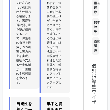
ンに左右さ
れます。追
講
名
れず机に向
加料金を気
師
かう仕組み
にせず全教
数
を構築しま
科の底上げ
す。家庭学
ができるた
開
年
習の質と量
めコスパが
校
を塾が担保
高く、内申
年
すること
点確保のた
で、保護者
めの提出物
自
席
の負担を軽
管理まで細
習
減しつつ着
かく指導。
席
実な実力向
地元の小中
上を実現。
学校事情に
継続を支え
精通した講
る伴走体制
師陣が、総
個
が、一生物
合的な得点
別
の学習習慣
力アップを
指
を育みま
強力にバッ
導
す。
クアップし
塾
ます。
ワ
イ
ザ
自発性を
集中と管
ー
養うコー
理を両立