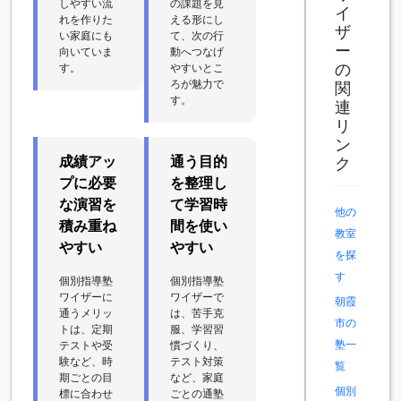
しやすい流
の課題を見
イ
れを作りた
える形にし
ザ
い家庭にも
て、次の行
ー
向いていま
動へつなげ
の
す。
やすいとこ
ろが魅力で
関
す。
連
リ
ン
成績アッ
通う目的
ク
プに必要
を整理し
な演習を
て学習時
他の
積み重ね
間を使い
教室
やすい
やすい
を探
す
個別指導塾
個別指導塾
ワイザーに
ワイザーで
朝霞
通うメリッ
は、苦手克
市の
トは、定期
服、学習習
塾一
テストや受
慣づくり、
験など、時
テスト対策
覧
期ごとの目
など、家庭
個別
標に合わせ
ごとの通塾