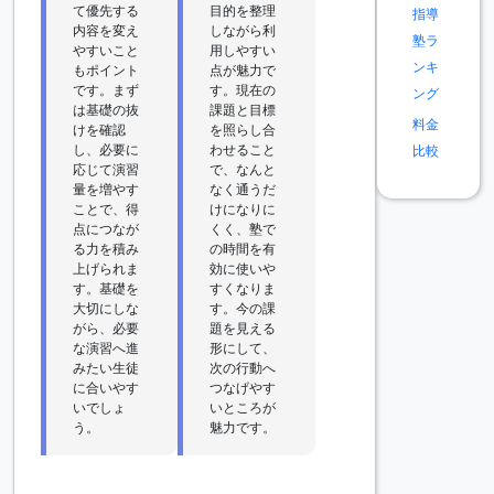
て優先する
目的を整理
指導
内容を変え
しながら利
塾ラ
やすいこと
用しやすい
ンキ
もポイント
点が魅力で
です。まず
す。現在の
ング
は基礎の抜
課題と目標
料金
けを確認
を照らし合
し、必要に
わせること
比較
応じて演習
で、なんと
量を増やす
なく通うだ
ことで、得
けになりに
点につなが
くく、塾で
る力を積み
の時間を有
上げられま
効に使いや
す。基礎を
すくなりま
大切にしな
す。今の課
がら、必要
題を見える
な演習へ進
形にして、
みたい生徒
次の行動へ
に合いやす
つなげやす
いでしょ
いところが
う。
魅力です。