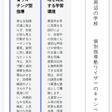
周
チング型
する学習
辺
指導
環境
の
学
単なる知識
教室内を常
校
伝達に留ま
に見渡せる
らず、生徒
設計によ
が自ら考え
り、自習中
行動するコ
の生徒にも
個
ーチングを
適切な声掛
別
重視。疑問
けや管理が
指
に対し適切
行き届く環
導
なヒントを
境を完備。
与え、自力
授業日以外
塾
で解く成功
も無料利用
ワ
体験を積み
できる自習
イ
重ねさせま
室は、自宅
ザ
す。目標再
の誘惑を断
ー
確認やメン
つ最適な拠
の
タルケアを
点として機
親身に行
能します。
キ
い、内発的
入退室メー
ャ
なやる気を
ル等の安全
ン
喚起。人見
対策も最高
ペ
知りな生徒
水準。清潔