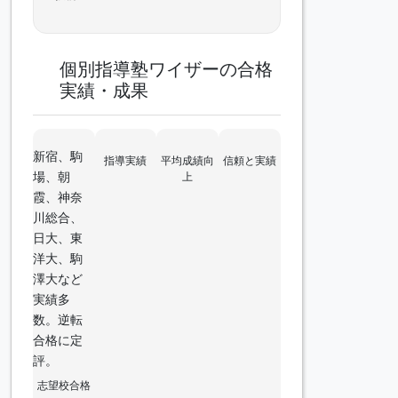
個別指導塾ワイザーの合格
実績・成果
新宿、駒
指導実績
平均成績向
信頼と実績
場、朝
上
霞、神奈
川総合、
日大、東
洋大、駒
澤大など
実績多
数。逆転
合格に定
評。
志望校合格