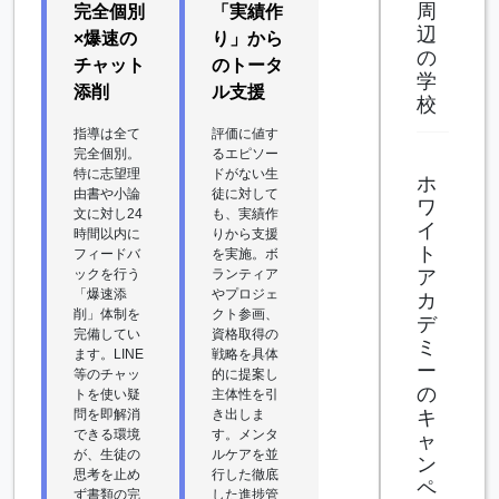
周
完全個別
「実績作
辺
×爆速の
り」から
の
チャット
のトータ
学
添削
ル支援
校
指導は全て
評価に値す
完全個別。
るエピソー
特に志望理
ドがない生
ホ
由書や小論
徒に対して
ワ
文に対し24
も、実績作
イ
時間以内に
りから支援
ト
フィードバ
を実施。ボ
ックを行う
ランティア
ア
「爆速添
やプロジェ
カ
削」体制を
クト参画、
デ
完備してい
資格取得の
ミ
ます。LINE
戦略を具体
ー
等のチャッ
的に提案し
の
トを使い疑
主体性を引
問を即解消
き出しま
キ
できる環境
す。メンタ
ャ
が、生徒の
ルケアを並
ン
思考を止め
行した徹底
ペ
ず書類の完
した進捗管