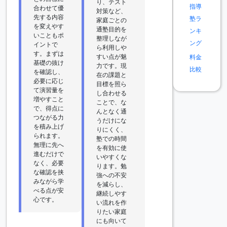
り、テスト
指導
合わせて優
対策など、
先する内容
塾ラ
家庭ごとの
を変えやす
通塾目的を
ンキ
いこともポ
整理しなが
ング
イントで
ら利用しや
す。まずは
すい点が魅
料金
基礎の抜け
力です。現
比較
を確認し、
在の課題と
必要に応じ
目標を照ら
て演習量を
し合わせる
増やすこと
ことで、な
で、得点に
んとなく通
つながる力
うだけにな
を積み上げ
りにくく、
られます。
塾での時間
無理に先へ
を有効に使
進むだけで
いやすくな
なく、必要
ります。勉
な確認を挟
強への不安
みながら学
を減らし、
べる点が安
継続しやす
心です。
い流れを作
りたい家庭
にも向いて