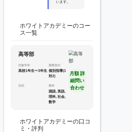
います。
ホワイトアカデミーのコー
ス一覧
高等部
対象学年
授業形式
高校1年生〜3年生
個別指導(1
月額 詳
対2)
細問い
目的
教科
合わせ
国語, 英語,
理科, 社会,
数学
ホワイトアカデミーの口コ
ミ・評判