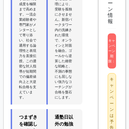
ー
成度を極限
理により、
ン
まで高めま
受験を孤独
す。一流企
にさせませ
情
業経験者や
ん。新宿パ
報
専門家がメ
ークタワー
ンターとし
内の洗練さ
て寄り添
れた環境
い、社会で
で、オンラ
キャ
通用する論
インと対面
ンペ
理性と表現
を融合。ゴ
ーン
力を直接伝
ールから逆
期
授。この濃
算した緻密
限：
密な対人指
な戦略と、
導が短期間
不測の事態
での偏差値
にも屈しな
キ
向上と大逆
い強力なコ
ャ
転合格を支
ーチングが
ン
えていま
合格を盤石
ペ
す。
にします。
ー
ン
は
つまずき
通塾日以
予
を確認し
外の勉強
告