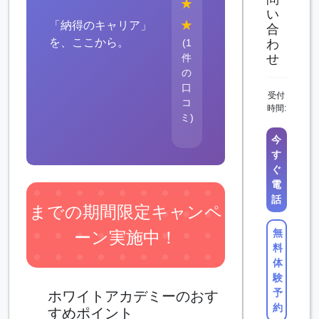
★
い
★
「納得のキャリア」
合
を、ここから。
(1
わ
件
せ
の
口
受付
コ
時間:
ミ)
今
す
ぐ
電
話
までの期間限定キャンペ
無
ーン実施中！
料
体
験
予
ホワイトアカデミーのおす
約
すめポイント