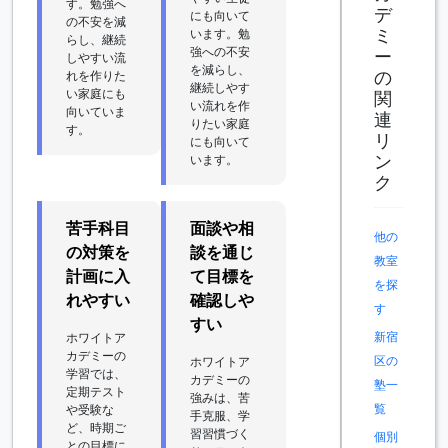
す。勉強へ
デ
にも向いて
の不安を減
ミ
います。勉
らし、継続
強への不安
ー
しやすい流
を減らし、
の
れを作りた
継続しやす
い家庭にも
関
い流れを作
向いていま
連
りたい家庭
す。
リ
にも向いて
ン
います。
ク
苦手科目
面談や相
他の
の対策を
談を通じ
教室
計画に入
て目標を
を探
れやすい
確認しや
す
すい
新宿
ホワイトア
カデミーの
区の
ホワイトア
学習では、
カデミーの
塾一
定期テスト
強みは、苦
覧
や受験な
手克服、学
ど、時期ご
習習慣づく
個別
との目標に