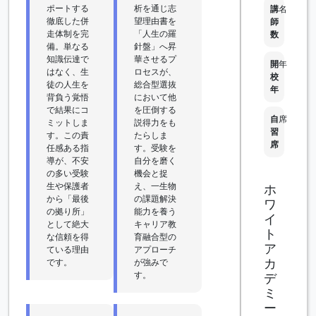
ポートする
析を通じ志
講
名
徹底した併
望理由書を
師
走体制を完
「人生の羅
数
備。単なる
針盤」へ昇
知識伝達で
華させるプ
開
年
はなく、生
ロセスが、
校
徒の人生を
総合型選抜
年
背負う覚悟
において他
で結果にコ
を圧倒する
自
席
ミットしま
説得力をも
習
す。この責
たらしま
席
任感ある指
す。受験を
導が、不安
自分を磨く
の多い受験
機会と捉
生や保護者
え、一生物
ホ
から「最後
の課題解決
ワ
の拠り所」
能力を養う
イ
として絶大
キャリア教
ト
な信頼を得
育融合型の
ア
ている理由
アプローチ
カ
です。
が強みで
す。
デ
ミ
ー