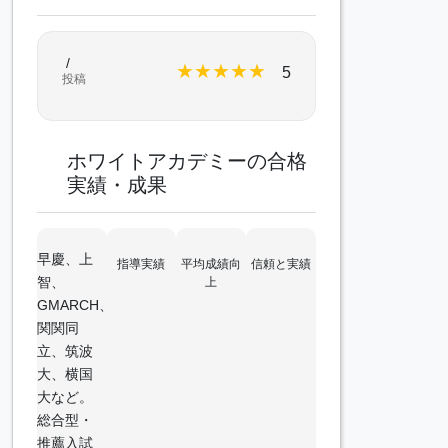
/
★
★
★
★
★
5
投稿
ホワイトアカデミーの合格
実績・成果
早慶、上
指導実績
平均成績向
信頼と実績
智、
上
GMARCH、
関関同
立、筑波
大、横国
大など。
総合型・
推薦入試