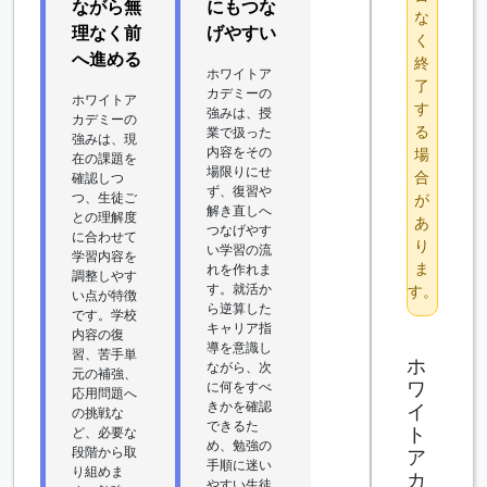
ながら無
にもつな
な
理なく前
げやすい
く
へ進める
終
ホワイトア
了
カデミーの
ホワイトア
す
強みは、授
カデミーの
る
業で扱った
強みは、現
内容をその
場
在の課題を
場限りにせ
合
確認しつ
ず、復習や
つ、生徒ご
が
解き直しへ
との理解度
あ
つなげやす
に合わせて
り
い学習の流
学習内容を
ま
れを作れま
調整しやす
す。就活か
す。
い点が特徴
ら逆算した
です。学校
キャリア指
内容の復
導を意識し
習、苦手単
ホ
ながら、次
元の補強、
ワ
に何をすべ
応用問題へ
きかを確認
イ
の挑戦な
できるた
ト
ど、必要な
め、勉強の
段階から取
ア
手順に迷い
り組めま
カ
やすい生徒