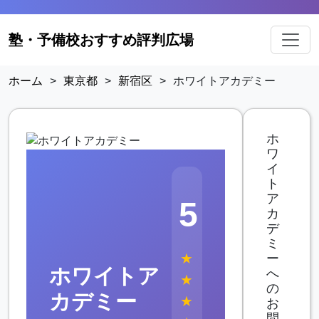
塾・予備校おすすめ評判広場
ホーム
>
東京都
>
新宿区
>
ホワイトアカデミー
ホ
ワ
イ
ト
ア
5
カ
デ
ミ
★
ー
ホワイトア
へ
★
の
カデミー
★
お
問