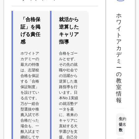
ホ
「合格保
就活から
ワ
証」を掲
逆算した
イ
げる責任
キャリア
ト
ア
感
指導
カ
ホワイトア
合格をゴー
デ
カデミーの
ルとせず、
ミ
最大の特徴
その先の就
ー
は、志望校
職や社会で
の
合格を保証
の活躍から
教
する「合格
逆算した進
室
保証制度」
路指導を行
を設けてい
います。日
情
る点です。
本No.1実績
報
万が一総合
の就活塾デ
型選抜や推
ータを基
薦入試で不
に、将来の
生
約
合格だった
キャリアに
徒
名
場合も、一
直結する大
数
般入試まで
学選びを支
継続してサ
援。自己分