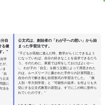
自分自
公文式は、創始者の「わが子への想い」から始
ける健
まった学習法です。
す。"
"子どもが高校に進んだ時、数学がらくにできるよう
になっていれば、自分の好きなことを追求できるだろ
「自学
う。そのために、家庭では何をしておけばよいか---
とが、
-。 わが子の「自立」を願う父親によって用意された
いま
のは、ルーズリーフに書かれた手作りの計算問題と、
と「自
自分の力で解き進む自習形式の学習法でした。 「個
う公文
人別・学力別学習」と「可能性の追求」を何よりも大
問題に
切にする公文式教育の原型は、すでにこの時に形作ら
方法を
れていたのです。"