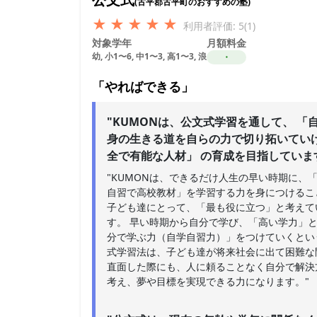
(古平郡古平町のおすすめの塾)
★
★
★
★
★
利用者評価: 5(1)
対象学年
月額料金
幼, 小1〜6, 中1〜3, 高1〜3, 浪
・
「やればできる」
"KUMONは、公文式学習を通して、 「
身の生きる道を自らの力で切り拓いてい
全で有能な人材」 の育成を目指していま
"KUMONは、できるだけ人生の早い時期に、
自習で高校教材」を学習する力を身につけるこ
子ども達にとって、「最も役に立つ」と考えて
す。 早い時期から自分で学び、「高い学力」
分で学ぶ力（自学自習力）」をつけていくとい
式学習法は、子ども達が将来社会に出て困難な
直面した際にも、人に頼ることなく自分で解決
考え、夢や目標を実現できる力になります。"