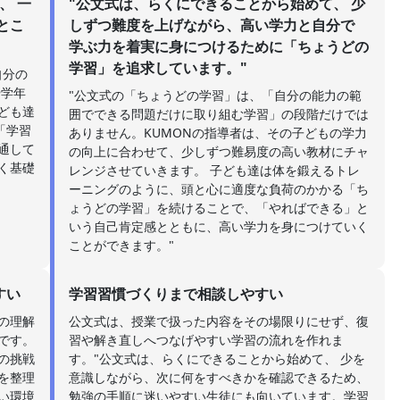
、 一
"公文式は、らくにできることから始めて、 少
とこ
しずつ難度を上げながら、高い学力と自分で
学ぶ力を着実に身につけるために「ちょうどの
学習」を追求しています。"
自分の
や学年
"公文式の「ちょうどの学習」は、「自分の能力の範
ども達
囲でできる問題だけに取り組む学習」の段階だけでは
「学習
ありません。KUMONの指導者は、その子どもの学力
通して
の向上に合わせて、少しずつ難易度の高い教材にチャ
く基礎
レンジさせていきます。 子ども達は体を鍛えるトレ
ーニングのように、頭と心に適度な負荷のかかる「ち
ょうどの学習」を続けることで、「やればできる」と
いう自己肯定感とともに、高い学力を身につけていく
ことができます。"
すい
学習習慣づくりまで相談しやすい
の理解
公文式は、授業で扱った内容をその場限りにせず、復
です。
習や解き直しへつなげやすい学習の流れを作れま
の挑戦
す。"公文式は、らくにできることから始めて、 少を
を整理
意識しながら、次に何をすべきかを確認できるため、
い環境
勉強の手順に迷いやすい生徒にも向いています。学習