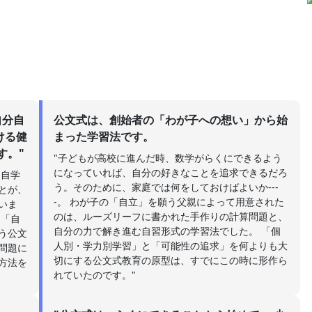
自分自
公文式は、創始者の「わが子への想い」から始
ける健
まった学習法です。
す。"
"子どもが高校に進んだ時、数学がらくにできるよう
になっていれば、自分の好きなことを追求できるだろ
「自学
う。そのために、家庭では何をしておけばよいか---
とが、
-。 わが子の「自立」を願う父親によって用意された
いま
のは、ルーズリーフに書かれた手作りの計算問題と、
と「自
自分の力で解き進む自習形式の学習法でした。 「個
う公文
人別・学力別学習」と「可能性の追求」を何よりも大
問題に
切にする公文式教育の原型は、すでにこの時に形作ら
方法を
れていたのです。"