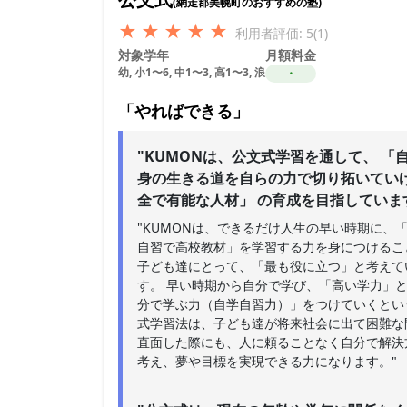
(網走郡美幌町のおすすめの塾)
★
★
★
★
★
利用者評価: 5(1)
対象学年
月額料金
幼, 小1〜6, 中1〜3, 高1〜3, 浪
・
「やればできる」
"KUMONは、公文式学習を通して、 「
身の生きる道を自らの力で切り拓いてい
全で有能な人材」 の育成を目指していま
"KUMONは、できるだけ人生の早い時期に、
自習で高校教材」を学習する力を身につけるこ
子ども達にとって、「最も役に立つ」と考えて
す。 早い時期から自分で学び、「高い学力」
分で学ぶ力（自学自習力）」をつけていくとい
式学習法は、子ども達が将来社会に出て困難な
直面した際にも、人に頼ることなく自分で解決
考え、夢や目標を実現できる力になります。"