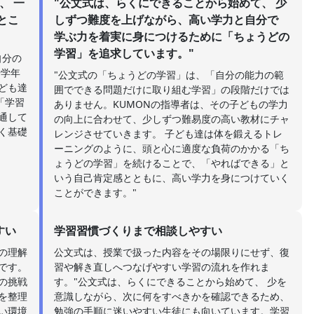
、 一
"公文式は、らくにできることから始めて、 少
とこ
しずつ難度を上げながら、高い学力と自分で
学ぶ力を着実に身につけるために「ちょうどの
学習」を追求しています。"
自分の
や学年
"公文式の「ちょうどの学習」は、「自分の能力の範
ども達
囲でできる問題だけに取り組む学習」の段階だけでは
「学習
ありません。KUMONの指導者は、その子どもの学力
通して
の向上に合わせて、少しずつ難易度の高い教材にチャ
く基礎
レンジさせていきます。 子ども達は体を鍛えるトレ
ーニングのように、頭と心に適度な負荷のかかる「ち
ょうどの学習」を続けることで、「やればできる」と
いう自己肯定感とともに、高い学力を身につけていく
ことができます。"
すい
学習習慣づくりまで相談しやすい
の理解
公文式は、授業で扱った内容をその場限りにせず、復
です。
習や解き直しへつなげやすい学習の流れを作れま
の挑戦
す。"公文式は、らくにできることから始めて、 少を
を整理
意識しながら、次に何をすべきかを確認できるため、
い環境
勉強の手順に迷いやすい生徒にも向いています。学習