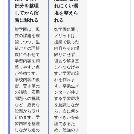
部分を整理
れにくい環
してから演
境を整えら
習に移れる
れる
智学園は、現
智学園に通う
在の課題を確
メリットは、
認しつつ、生
授業で扱った
徒ごとの理解
内容をその場
度に合わせて
限りにせず、
学習内容を調
復習や解き直
整しやすい点
しへつなげや
が特徴です。
すい学習の流
学校内容の復
れを作れま
習、苦手単元
す。卒業生メ
の補強、応用
ンターが伴走
問題への挑戦
する学習環境
など、必要な
を意識しなが
段階から取り
ら、次に何を
組めます。学
すべきかを確
習内容を整理
認できるた
しながら進め
め、勉強の手