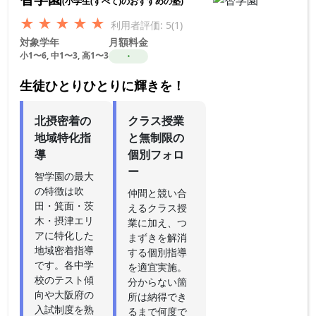
(小学生(すべて)のおすすめの塾)
★
★
★
★
★
利用者評価: 5(1)
対象学年
月額料金
小1〜6, 中1〜3, 高1〜3
・
生徒ひとりひとりに輝きを！
北摂密着の
クラス授業
地域特化指
と無制限の
導
個別フォロ
ー
智学園の最大
の特徴は吹
仲間と競い合
田・箕面・茨
えるクラス授
木・摂津エリ
業に加え、つ
アに特化した
まずきを解消
地域密着指導
する個別指導
です。各中学
を適宜実施。
校のテスト傾
分からない箇
向や大阪府の
所は納得でき
入試制度を熟
るまで何度で