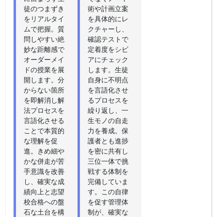
徒のつまずき
術や計画立案
をリアルタイ
を具体的にレ
ムで把握。質
クチャーし、
問しやすい絶
確認テストで
妙な距離感で
定着度をシビ
オーダーメイ
アにチェック
ドの授業を展
します。生徒
開します。分
自身に不明点
からない箇所
を言語化させ
を即解消し解
るプロセスを
法プロセスを
繰り返し、一
言語化させる
生モノの自走
ことで本質的
力を養成。保
な理解を促
護者とも進捗
進。きめ細や
を密に共有し
かな併走が苦
三位一体で挑
手意識を改善
戦する体制を
し、確実な成
完備していま
績向上と志望
す。この自律
校合格への盤
を促す管理体
石な土台を構
制が、確実な