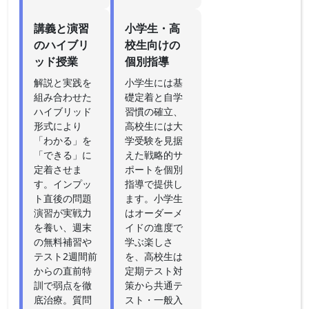
講義と演習
小学生・高
のハイブリ
校生向けの
ッド授業
個別指導
解説と実践を
小学生には基
組み合わせた
礎定着と自学
ハイブリッド
習慣の確立、
形式により
高校生には大
「わかる」を
学受験を見据
「できる」に
えた戦略的サ
定着させま
ポートを個別
す。インプッ
指導で提供し
ト直後の問題
ます。小学生
演習が実戦力
はオーダーメ
を養い、週末
イドの進度で
の無料補習や
学ぶ楽しさ
テスト2週間前
を、高校生は
からの直前特
定期テスト対
訓で弱点を徹
策から共通テ
底治療。質問
スト・一般入