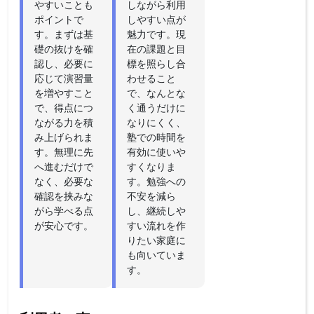
やすいことも
しながら利用
ポイントで
しやすい点が
す。まずは基
魅力です。現
礎の抜けを確
在の課題と目
認し、必要に
標を照らし合
応じて演習量
わせること
を増やすこと
で、なんとな
で、得点につ
く通うだけに
ながる力を積
なりにくく、
み上げられま
塾での時間を
す。無理に先
有効に使いや
へ進むだけで
すくなりま
なく、必要な
す。勉強への
確認を挟みな
不安を減ら
がら学べる点
し、継続しや
が安心です。
すい流れを作
りたい家庭に
も向いていま
す。