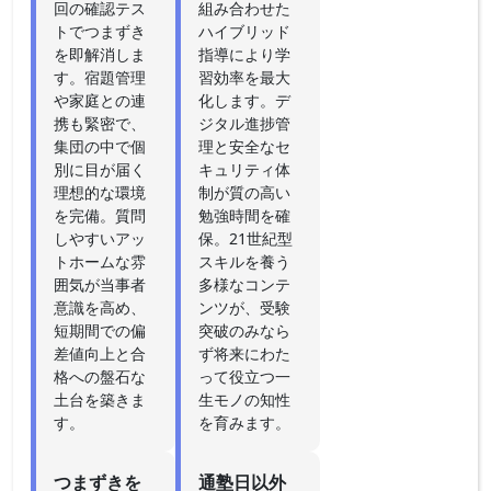
回の確認テス
組み合わせた
トでつまずき
ハイブリッド
を即解消しま
指導により学
す。宿題管理
習効率を最大
や家庭との連
化します。デ
携も緊密で、
ジタル進捗管
集団の中で個
理と安全なセ
別に目が届く
キュリティ体
理想的な環境
制が質の高い
を完備。質問
勉強時間を確
しやすいアッ
保。21世紀型
トホームな雰
スキルを養う
囲気が当事者
多様なコンテ
意識を高め、
ンツが、受験
短期間での偏
突破のみなら
差値向上と合
ず将来にわた
格への盤石な
って役立つ一
土台を築きま
生モノの知性
す。
を育みます。
つまずきを
通塾日以外