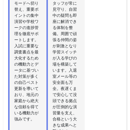
モードへ切り
タッフが常に
替え、重要ポ
見守り、自習
イントの集中
中の疑問も即
演習や学校ワ
座に解消でき
ークの進捗管
る体制を整
理を徹底サポ
備。周囲で頑
ートします。
張る仲間の姿
入試に重要な
が刺激となり
調査書点を最
学習スイッチ
大化するため
が入る学びの
の機動力とデ
場を構築して
ータに基づい
います。入退
た対策が多く
室メール等の
の自己ベスト
安全面も万
更新を導いて
全。夜遅くま
おり、地元の
で安心して没
家庭から絶大
頭できる拠点
な信頼を得て
が圧倒的な演
いる機動力が
習量を支え、
強みです。
合格という大
きな成果へと