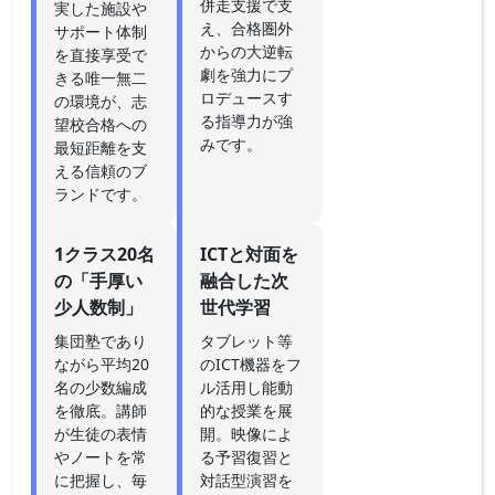
併走支援で支
実した施設や
え、合格圏外
サポート体制
からの大逆転
を直接享受で
劇を強力にプ
きる唯一無二
ロデュースす
の環境が、志
る指導力が強
望校合格への
みです。
最短距離を支
える信頼のブ
ランドです。
1クラス20名
ICTと対面を
の「手厚い
融合した次
少人数制」
世代学習
集団塾であり
タブレット等
ながら平均20
のICT機器をフ
名の少数編成
ル活用し能動
を徹底。講師
的な授業を展
が生徒の表情
開。映像によ
やノートを常
る予習復習と
に把握し、毎
対話型演習を