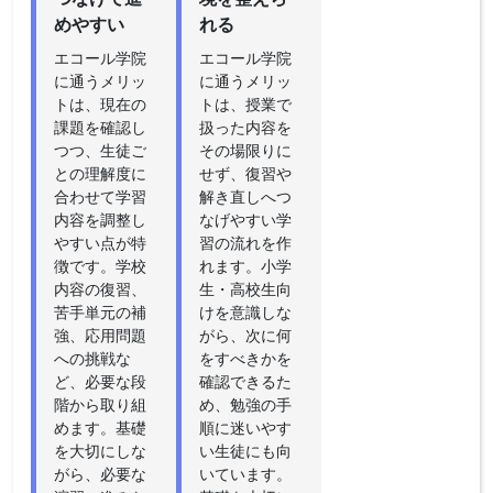
めやすい
れる
エコール学院
エコール学院
に通うメリッ
に通うメリッ
トは、現在の
トは、授業で
課題を確認し
扱った内容を
つつ、生徒ご
その場限りに
との理解度に
せず、復習や
合わせて学習
解き直しへつ
内容を調整し
なげやすい学
やすい点が特
習の流れを作
徴です。学校
れます。小学
内容の復習、
生・高校生向
苦手単元の補
けを意識しな
強、応用問題
がら、次に何
への挑戦な
をすべきかを
ど、必要な段
確認できるた
階から取り組
め、勉強の手
めます。基礎
順に迷いやす
を大切にしな
い生徒にも向
がら、必要な
いています。