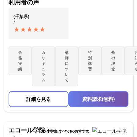
利用者の声
(千葉県)
/
★
★
★
★
★
合
カ
講
特
塾
格
リ
師
別
の
実
キ
に
講
理
績
ュ
つ
習
念
ラ
い
ム
て
詳細を見る
資料請求(無料)
エコール学院
(小学生(すべて)のおすすめ