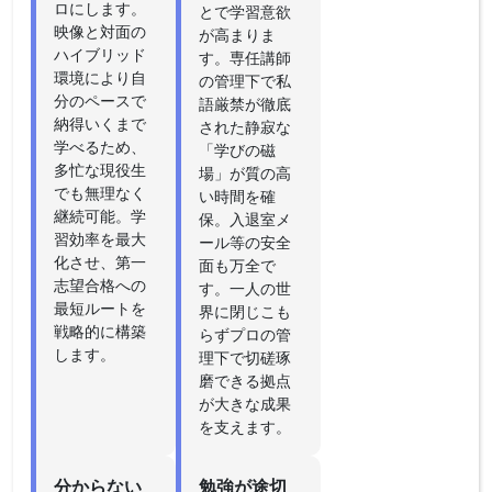
ロにします。
とで学習意欲
映像と対面の
が高まりま
ハイブリッド
す。専任講師
環境により自
の管理下で私
分のペースで
語厳禁が徹底
納得いくまで
された静寂な
学べるため、
「学びの磁
多忙な現役生
場」が質の高
でも無理なく
い時間を確
継続可能。学
保。入退室メ
習効率を最大
ール等の安全
化させ、第一
面も万全で
志望合格への
す。一人の世
最短ルートを
界に閉じこも
戦略的に構築
らずプロの管
します。
理下で切磋琢
磨できる拠点
が大きな成果
を支えます。
分からない
勉強が途切