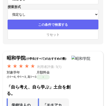
授業形式
この条件で検索する
リセット
昭和学院
(小学生(すべて)のおすすめの塾)
★
★
★
★
★
利用者評価: 5(1)
対象学年
月額料金
小1〜6, 中1〜3, 高1〜3
・
「自ら考え、自ら学ぶ」土台を創
る。
学校法人の
「モチアカ