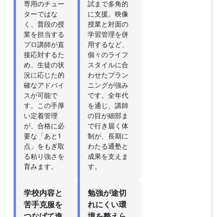
専用のチュー
試まで多角的
ターではな
に支援。映像
く、普段の授
授業と対面の
業を担当する
学習管理を併
プロ講師が直
用するなど、
接応対するた
個々のライフ
め、生徒の状
スタイルに合
況に応じた的
わせたプラン
確なアドバイ
ニングが強み
スが可能で
です。全年代
す。この手厚
を通じ、講師
い定着管理
の目が細部ま
が、合格に必
で行き届く体
要な「あと1
制が、長期に
点」をもぎ取
わたる通塾と
る粘り強さを
成果を支えま
育みます。
す。
学校内容と
勉強が途切
苦手克服を
れにくい環
つなげて進
境を整えら