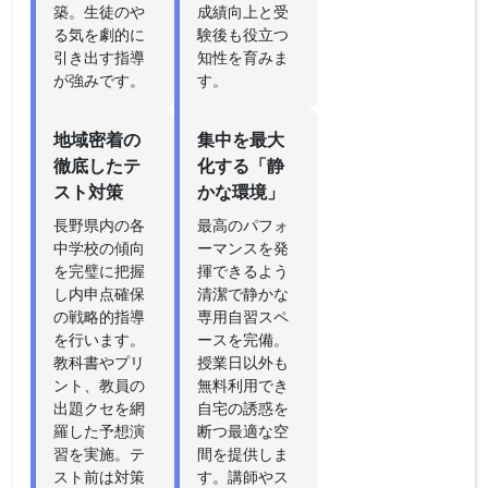
築。生徒のや
成績向上と受
る気を劇的に
験後も役立つ
引き出す指導
知性を育みま
が強みです。
す。
地域密着の
集中を最大
徹底したテ
化する「静
スト対策
かな環境」
長野県内の各
最高のパフォ
中学校の傾向
ーマンスを発
を完璧に把握
揮できるよう
し内申点確保
清潔で静かな
の戦略的指導
専用自習スペ
を行います。
ースを完備。
教科書やプリ
授業日以外も
ント、教員の
無料利用でき
出題クセを網
自宅の誘惑を
羅した予想演
断つ最適な空
習を実施。テ
間を提供しま
スト前は対策
す。講師やス