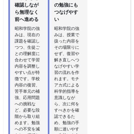
確認しなが
の勉強にも
ら無理なく
つなげやす
前へ進める
い
昭和学院の強
昭和学院の強
みは、現在の
みは、授業で
課題を確認し
扱った内容を
つつ、生徒ご
その場限りに
との理解度に
せず、復習や
合わせて学習
解き直しへつ
内容を調整し
なげやすい学
やすい点が特
習の流れを作
徴です。学校
れます。モチ
内容の復習、
アカ式による
苦手単元の補
科学的指導を
強、応用問題
意識しなが
への挑戦な
ら、次に何を
ど、必要な段
すべきかを確
階から取り組
認できるた
めます。勉強
め、勉強の手
への不安を減
順に迷いやす