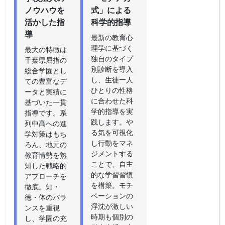
ノウハウを
式」による
活かした指
科学的指導
導
最新の教育心
理学に基づく
最大の特徴は
独自のタイプ
千葉県屈指の
別診断を導入
総合学園とし
し、生徒一人
ての豊富なデ
ひとりの性格
ータと実績に
に合わせた科
基づいた一貫
学的指導を実
指導です。系
践します。や
列中高への進
る気を可視化
学対策はもち
し行動をマネ
ろん、地元の
ジメントする
教育情勢を熟
ことで、自主
知した戦略的
的な学習習慣
アプローチを
を構築。モチ
徹底。知・
ベーションの
徳・体のバラ
浮沈が激しい
ンスを重視
時期も個別の
し、学園の充