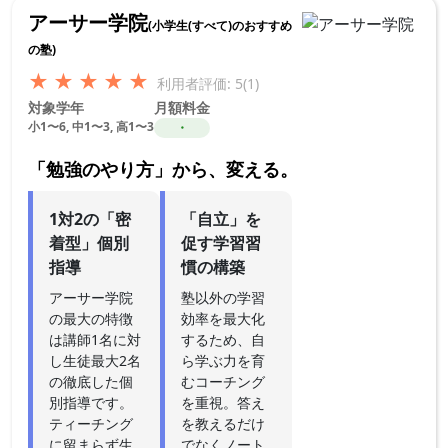
アーサー学院
(小学生(すべて)のおすすめ
の塾)
★
★
★
★
★
利用者評価: 5(1)
対象学年
月額料金
小1〜6, 中1〜3, 高1〜3
・
「勉強のやり方」から、変える。
1対2の「密
「自立」を
着型」個別
促す学習習
指導
慣の構築
アーサー学院
塾以外の学習
の最大の特徴
効率を最大化
は講師1名に対
するため、自
し生徒最大2名
ら学ぶ力を育
の徹底した個
むコーチング
別指導です。
を重視。答え
ティーチング
を教えるだけ
に留まらず生
でなくノート