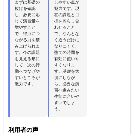
まずは基礎の
しやすい点が
抜けを確認
魅力です。現
し、必要に応
在の課題と目
じて演習量を
標を照らし合
増やすこと
わせること
で、得点につ
で、なんとな
ながる力を積
く通うだけに
み上げられま
なりにくく、
す。今の課題
塾での時間を
を見える形に
有効に使いや
して、次の行
すくなりま
動へつなげや
す。基礎を大
すいところが
切にしなが
魅力です。
ら、必要な演
習へ進みたい
生徒に合いや
すいでしょ
う。
利用者の声