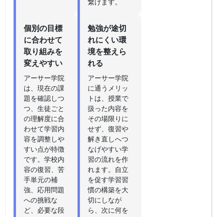
繋げます。
個別の目標
勉強が途切
に合わせて
れにくい環
取り組みを
境を整えら
変えやすい
れる
アーサー学院
アーサー学院
は、現在の課
に通うメリッ
題を確認しつ
トは、授業で
つ、生徒ごと
扱った内容を
の理解度に合
その場限りに
わせて学習内
せず、復習や
容を調整しや
解き直しへつ
すい点が特徴
なげやすい学
です。学校内
習の流れを作
容の復習、苦
れます。自立
手単元の補
を促す学習習
強、応用問題
慣の構築を大
への挑戦な
切にしなが
ど、必要な段
ら、次に何を