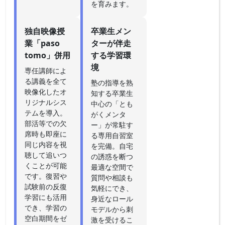
を育みます。
独自映像授
卒業生メン
業「paso
ターが伴走
tomo」併用
する学習環
境
専任講師によ
る講義を全て
塾の指導を熟
映像化したオ
知する卒業生
リジナルシス
中心の「とも
テムを導入。
がくメンタ
部活等での欠
ー」が常駐す
席時も即座に
る専用自習室
同じ内容を視
を完備。自宅
聴して追いつ
の誘惑を断つ
くことが可能
最適な空間で
です。復習や
質問や相談も
試験前の反復
気軽にでき、
学習にも活用
身近なロール
でき、学習の
モデルから刺
空白期間をゼ
激を受けるこ