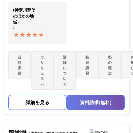
(神奈川県そ
のほかの地
域)
/
★
★
★
★
★
合
カ
講
特
塾
格
リ
師
別
の
実
キ
に
講
理
績
ュ
つ
習
念
ラ
い
ム
て
詳細を見る
資料請求(無料)
智学園