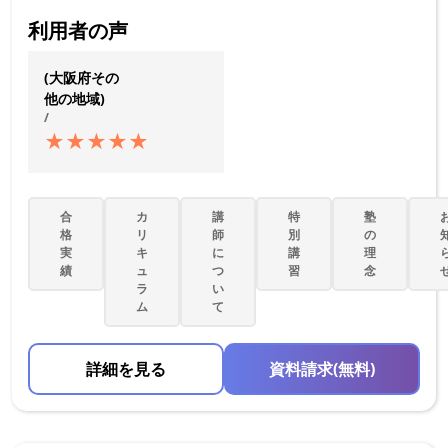
利用者の声
(大阪府その
他の地域)
/
★
★
★
★
★
合
カ
講
特
塾
格
リ
師
別
の
実
キ
に
講
理
績
ュ
つ
習
念
ラ
い
ム
て
詳細を見る
資料請求(無料)