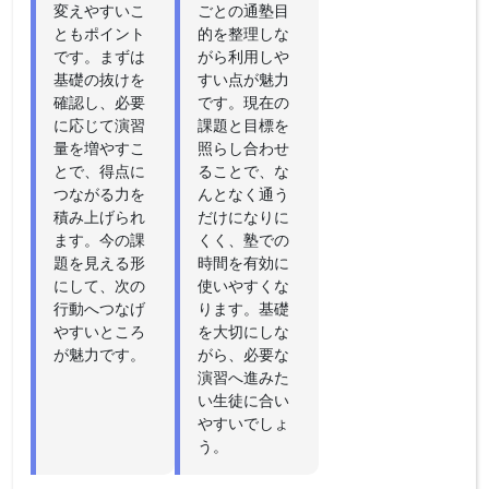
変えやすいこ
ごとの通塾目
ともポイント
的を整理しな
です。まずは
がら利用しや
基礎の抜けを
すい点が魅力
確認し、必要
です。現在の
に応じて演習
課題と目標を
量を増やすこ
照らし合わせ
とで、得点に
ることで、な
つながる力を
んとなく通う
積み上げられ
だけになりに
ます。今の課
くく、塾での
題を見える形
時間を有効に
にして、次の
使いやすくな
行動へつなげ
ります。基礎
やすいところ
を大切にしな
が魅力です。
がら、必要な
演習へ進みた
い生徒に合い
やすいでしょ
う。