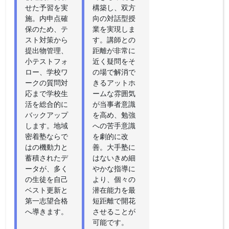
せた予習を実
構築し、双方
施。内申点確
向の対話型授
保のため、テ
業を実現しま
スト対策から
す。講師との
提出物管理、
距離が非常に
小テストフォ
近く疑問をそ
ロー、学校ワ
の場で解消で
ークの質問対
きるアットホ
応まで学校生
ームな雰囲気
活を総合的に
が当事者意識
バックアップ
を高め、勉強
します。地域
への苦手意識
密着塾ならで
を劇的に改
はの機動力と
善。大手塾に
蓄積されたデ
はないきめ細
ータが、多く
やかな指導に
の生徒を自己
より、個々の
ベスト更新と
潜在能力を最
第一志望合格
短距離で開花
へ導きます。
させることが
可能です。