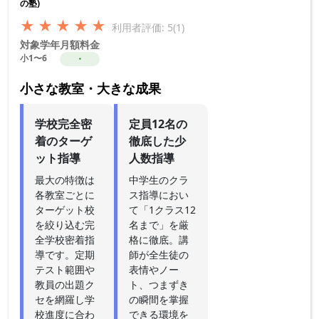
の塾)
★
★
★
★
★
利用者評価: 5(1)
対象学年
月額料金
小1〜6
・
小さな教室・大きな成果
学校完全密
定員12名の
着のターゲ
徹底した少
ット指導
人数指導
最大の特徴は
中学生のクラ
各教室ごとに
ス指導におい
ターゲット校
て「1クラス12
を絞り込む完
名まで」を厳
全学校密着指
格に徹底。講
導です。定期
師が全生徒の
テスト範囲や
表情やノー
教員の出題ク
ト、つまずき
セを網羅し学
の瞬間を掌握
校進度に合わ
できる環境を