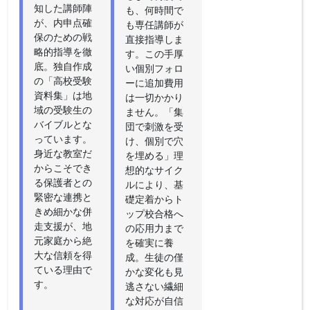
知した講師陣
も、何時間で
が、内申点確
も専任講師が
保のための戦
直接指導しま
略的指導を徹
す。この手厚
底。独自作成
い個別フォロ
の「高校受験
ーに追加費用
資料集」は地
は一切かかり
域の受験生の
ません。「集
バイブルとな
団で刺激を受
っています。
け、個別で穴
身近な教室だ
を埋める」理
からこそでき
想的なサイク
る保護者との
ルにより、基
緊密な連携と
礎定着からト
きめ細かな併
ップ校合格へ
走支援が、地
の応用力まで
元家庭から絶
を確実に養
大な信頼を得
成。生徒の僅
ている理由で
かな変化も見
す。
逃さない繊細
な対応が自信