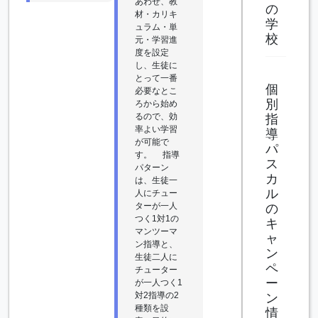
あわせ、教
の
材・カリキ
学
ュラム・単
校
元・学習進
度を設定
し、生徒に
とって一番
個
必要なとこ
別
ろから始め
るので、効
指
率よい学習
導
が可能で
パ
す。 指導
ス
パターン
カ
は、生徒一
ル
人にチュー
ターが一人
の
つく1対1の
キ
マンツーマ
ャ
ン指導と、
ン
生徒二人に
ペ
チューター
ー
が一人つく1
対2指導の2
ン
種類を設
情