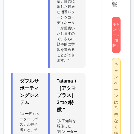
定。目的に
報
応じた最適
な指導パタ
ーンをコー
ディネータ
キャ
ーが提案い
ンペ
たしますの
ーン
で、さらに
期
効率的に学
限：
習を進める
ことができ
ます。"
キ
ャ
ン
ダブルサ
"atama＋
ペ
ポーティ
［アタマ
ー
ングシス
プラス］
ン
は
テム
3つの特
予
徴 "
"コーディネ
告
ーター（パ
な
"人工知能を
スカル担当
駆使した
く
者）と、チ
“超”オーダー
終