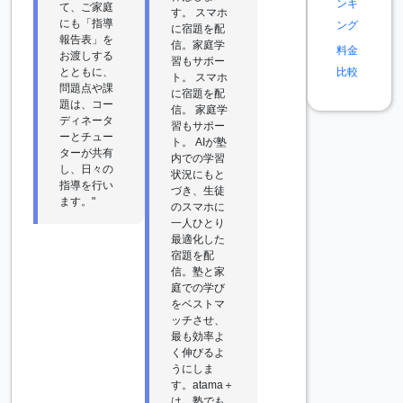
ンキ
て、ご家庭
す。 スマホ
にも「指導
ング
に宿題を配
報告表」を
信。家庭学
料金
お渡しする
習もサポー
とともに、
比較
ト。 スマホ
問題点や課
に宿題を配
題は、コー
信。 家庭学
ディネータ
習もサポー
ーとチュー
ト。 AIが塾
ターが共有
内での学習
し、日々の
状況にもと
指導を行い
づき、生徒
ます。"
のスマホに
一人ひとり
最適化した
宿題を配
信。塾と家
庭での学び
をベストマ
ッチさせ、
最も効率よ
く伸びるよ
うにしま
す。atama＋
は、塾でも