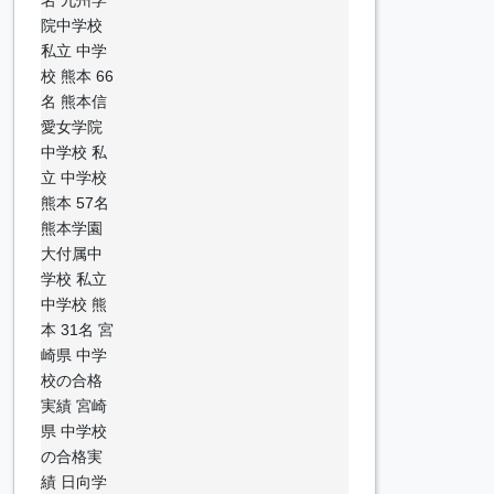
院中学校
私立 中学
校 熊本 66
名 熊本信
愛女学院
中学校 私
立 中学校
熊本 57名
熊本学園
大付属中
学校 私立
中学校 熊
本 31名 宮
崎県 中学
校の合格
実績 宮崎
県 中学校
の合格実
績 日向学