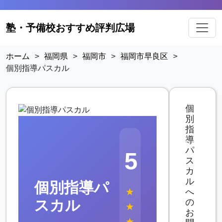
塾・予備校おすすめ評判広場
ホーム
>
福岡県
>
福岡市
>
福岡市早良区
>
個別指導パスカル
個
別
指
導
パ
5
ス
カ
ル
個別指導パ
★
へ
の
スカル
★
お
★