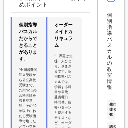
めポイント
個
別
個別指導
オーダー
指
パスカル
メイドカ
導
だからで
リキュラ
パ
ス
きること
ム
カ
がありま
" 課題は生
ル
す。
徒一人ひと
の
り、さまざ
教
"全国超難関
まです。個
室
私立受験か
別指導パス
ら公立高校
情
カルでは、
受験まで、
報
学習する科
九州No.1の
目や単元、
合格実績を
受講曜日・
誇る英進
時間帯、指
生
約
館。その40
導パターン
徒
名
年以上にわ
と使用する
数
たる受験指
テキストな
導で培った
ど、オーダ
ノウハウを
講
名
ーメイドの