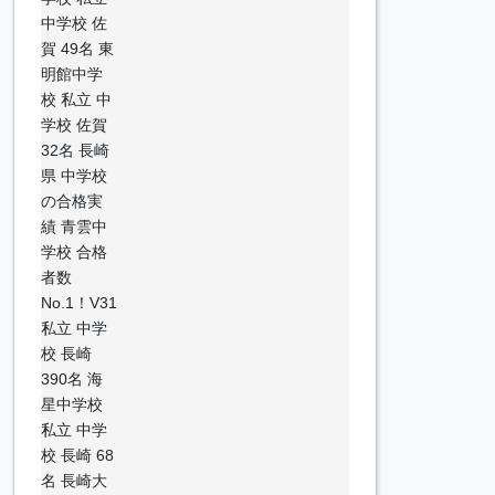
中学校 佐
賀 49名 東
明館中学
校 私立 中
学校 佐賀
32名 長崎
県 中学校
の合格実
績 青雲中
学校 合格
者数
No.1！V31
私立 中学
校 長崎
390名 海
星中学校
私立 中学
校 長崎 68
名 長崎大