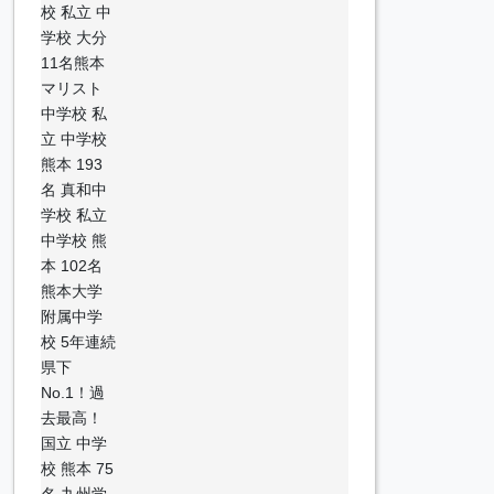
校 私立 中
学校 大分
11名熊本
マリスト
中学校 私
立 中学校
熊本 193
名 真和中
学校 私立
中学校 熊
本 102名
熊本大学
附属中学
校 5年連続
県下
No.1！過
去最高！
国立 中学
校 熊本 75
名 九州学