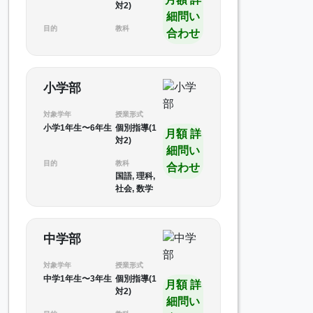
対2)
細問い
目的
教科
合わせ
小学部
対象学年
授業形式
小学1年生〜6年生
個別指導(1
月額 詳
対2)
細問い
目的
教科
合わせ
国語, 理科,
社会, 数学
中学部
対象学年
授業形式
中学1年生〜3年生
個別指導(1
月額 詳
対2)
細問い