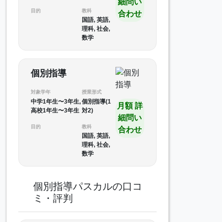
細問い
目的
教科
合わせ
国語, 英語,
理科, 社会,
数学
個別指導
対象学年
授業形式
中学1年生〜3年生,
個別指導(1
月額 詳
高校1年生〜3年生
対2)
細問い
目的
教科
合わせ
国語, 英語,
理科, 社会,
数学
個別指導パスカルの口コ
ミ・評判