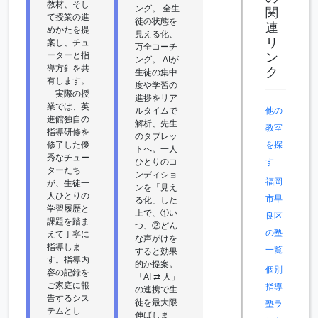
教材、そし
ング。 全生
関
て授業の進
徒の状態を
連
めかたを提
見える化、
リ
案し、チュ
万全コーチ
ン
ーターと指
ング。 AIが
導方針を共
ク
生徒の集中
有します。
度や学習の
実際の授
進捗をリア
業では、英
ルタイムで
他の
進館独自の
解析、先生
教室
指導研修を
のタブレッ
修了した優
を探
トへ。一人
秀なチュー
ひとりのコ
す
ターたち
ンディショ
福岡
が、生徒一
ンを「見え
人ひとりの
市早
る化」した
学習履歴と
上で、①い
良区
課題を踏ま
つ、②どん
の塾
えて丁寧に
な声がけを
指導しま
一覧
すると効果
す。指導内
的か提案。
個別
容の記録を
「AI ⇄ 人」
ご家庭に報
指導
の連携で生
告するシス
徒を最大限
塾ラ
テムとし
伸ばしま