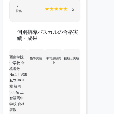
/
★
★
★
★
★
5
投稿
個別指導パスカルの合格実
績・成果
西南学院
指導実績
平均成績向
信頼と実績
中学校 合
上
格者数
No.1！V35
私立 中学
校 福岡
363名 上
智福岡中
学校 合格
者数