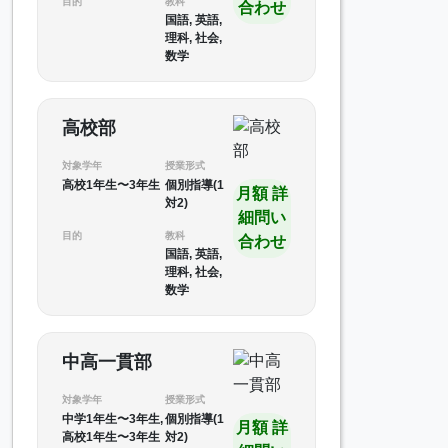
目的
教科
合わせ
国語, 英語,
理科, 社会,
数学
高校部
対象学年
授業形式
高校1年生〜3年生
個別指導(1
月額 詳
対2)
細問い
目的
教科
合わせ
国語, 英語,
理科, 社会,
数学
中高一貫部
対象学年
授業形式
中学1年生〜3年生,
個別指導(1
月額 詳
高校1年生〜3年生
対2)