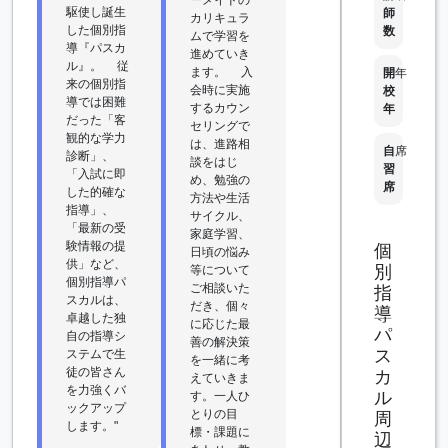
駆使し誕生
師
カリキュラ
した個別指
数
ムで学習を
導『パスカ
進めていき
ル』。 従
ます。 入
開
年
来の個別指
会時に実施
校
導では困難
するカウン
年
だった「客
セリングで
観的な学力
は、進路相
自
席
診断」、
談をはじ
習
「入試に即
め、勉強の
席
した的確な
方法や生活
指導」、
サイクル、
「最新の受
家庭学習、
験情報の提
個
日頃の悩み
供」など、
別
等について
個別指導パ
ご相談いた
指
スカルは、
だき、個々
導
卓越した独
に応じた最
パ
自の指導シ
善の解決策
ス
ステムで生
を一緒に考
徒の皆さん
カ
えていきま
を力強くバ
ル
す。一人ひ
ックアップ
とりの目
周
します。"
標・課題に
辺