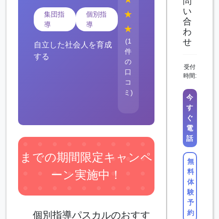
問
い
★
集団指
個別指
合
導
導
★
わ
(1
せ
自立した社会人を育成
件
する
の
受付
口
時間:
コ
ミ)
今
す
ぐ
電
話
までの期間限定キャンペ
無
料
ーン実施中！
体
験
予
約
個別指導パスカルのおすす