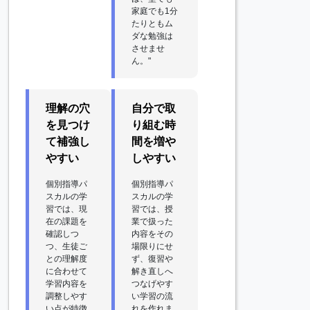
家庭でも1分
たりともム
ダな勉強は
させませ
ん。"
理解の穴
自分で取
を見つけ
り組む時
て補強し
間を増や
やすい
しやすい
個別指導パ
個別指導パ
スカルの学
スカルの学
習では、現
習では、授
在の課題を
業で扱った
確認しつ
内容をその
つ、生徒ご
場限りにせ
との理解度
ず、復習や
に合わせて
解き直しへ
学習内容を
つなげやす
調整しやす
い学習の流
い点が特徴
れを作れま