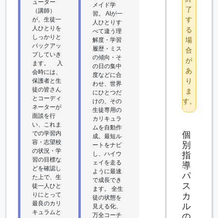
ューター
メイド学
了
（講師）
習。 AIが一
す
が、生徒一
人ひとりす
人ひとりを
る
べて違う理
しっかりと
場
解度・学習
バックアッ
履歴・ミス
合
プしていき
の傾向・そ
が
ます。 入
の日の集中
あ
会時には、
度などに合
り
保護者と生
わせ、世界
徒の皆さん
ま
にひとつだ
とコーディ
す。
けの、その
ネーターが
生徒専用の
面談を行
カリキュラ
い、これま
ムを自動作
個
での学習内
成。最短ル
容・志望校
別
ートをナビ
の状況・学
指
し、ハイウ
習の目標な
ェイを走る
導
どを確認し
ように最速
パ
た上で、生
で成長でき
ス
徒一人ひと
ます。 全生
カ
りにとって
徒の状態を
最良のカリ
ル
見える化、
キュラムと
の
万全コーチ