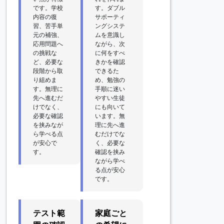
です。学校
す。ダブル
内容の復
サポーティ
習、苦手単
ングシステ
元の補強、
ムを意識し
応用問題へ
ながら、次
の挑戦な
に何をすべ
ど、必要な
きかを確認
段階から取
できるた
り組めま
め、勉強の
す。無理に
手順に迷い
先へ進むだ
やすい生徒
けでなく、
にも向いて
必要な確認
います。無
を挟みなが
理に先へ進
ら学べる点
むだけでな
が安心で
く、必要な
す。
確認を挟み
ながら学べ
る点が安心
です。
テスト範
家庭ごと