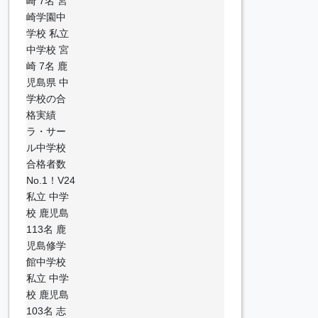
崎 7名 宮
崎学園中
学校 私立
中学校 宮
崎 7名 鹿
児島県 中
学校の合
格実績
ラ・サー
ル中学校
合格者数
No.1！V24
私立 中学
校 鹿児島
113名 鹿
児島修学
館中学校
私立 中学
校 鹿児島
103名 志