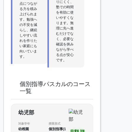
りにくく、
点につなが
塾での時間
る力を積み
を有効に使
上げられま
いやすくな
す。勉強へ
ります。無
の不安を減
理に先へ進
らし、継続
むだけでな
しやすい流
く、必要な
れを作りた
確認を挟み
い家庭にも
ながら学べ
向いていま
る点が安心
す。
です。
個別指導パスカルのコース
一覧
幼児部
対象学年
授業形式
幼稚園
個別指導(1
月額 詳