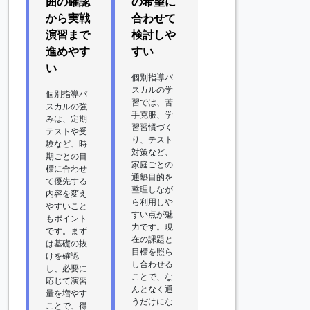
囲の確認
の希望に
から実戦
合わせて
演習まで
検討しや
進めやす
すい
い
個別指導パ
スカルの学
個別指導パ
習では、苦
スカルの強
手克服、学
みは、定期
習習慣づく
テストや受
り、テスト
験など、時
対策など、
期ごとの目
家庭ごとの
標に合わせ
通塾目的を
て優先する
整理しなが
内容を変え
ら利用しや
やすいこと
すい点が魅
もポイント
力です。現
です。まず
在の課題と
は基礎の抜
目標を照ら
けを確認
し合わせる
し、必要に
ことで、な
応じて演習
んとなく通
量を増やす
うだけにな
ことで、得