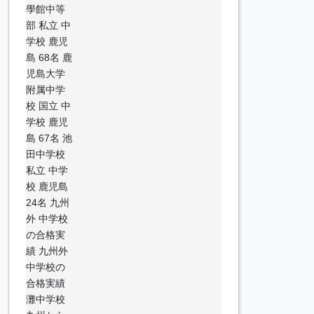
學館中等
部 私立 中
学校 鹿児
島 68名 鹿
児島大学
附属中学
校 国立 中
学校 鹿児
島 67名 池
田中学校
私立 中学
校 鹿児島
24名 九州
外 中学校
の合格実
績 九州外
中学校の
合格実績
灘中学校