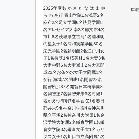
2025年度あ か さ た な は ま や
指導
ら わ あ行 青山学院1名浅野2名
麻布2名足立学園6名跡見学園8
名アレセイア湘南2名郁文館4名
市川6名茨城県立古河1名浦和明
の星女子1名浦和実業学園30名
栄光学園2名穎明館2名江戸川女
子1名桜蔭1名桜美林1名大妻3名
大妻中野6名大妻嵐山2名大宮開
成23名お茶の水女子大附属1名
か行 海城7名開成1名開智22名
開智所沢37名開智日本橋学園8
名開智望7名開智未来6名海陽1
名かえつ有明7名学習院1名春日
部共栄5名神奈川学園4名神奈川
県立平塚2名神奈川大附属1名金
沢学院大附属2名鎌倉学園1名鎌
倉女学院3名鎌倉女子大1名カリ
タス女子1名川口市立高附属1名