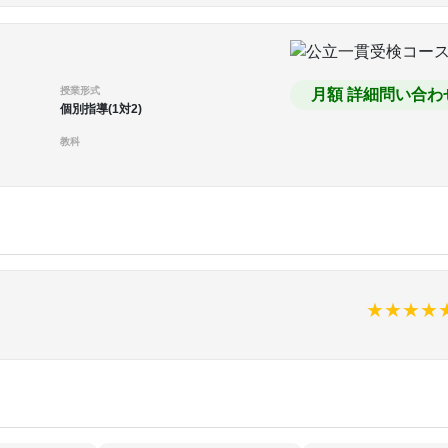
授業形式
月額 詳細問い合わ
個別指導(1対2)
教科
★
★
★
★