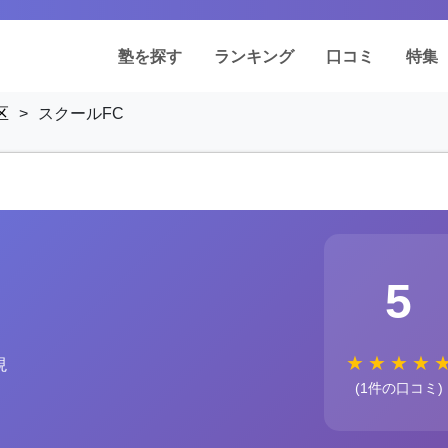
塾を探す
ランキング
口コミ
特集
区
>
スクールFC
5
★
★
★
★
現
(1件の口コミ)