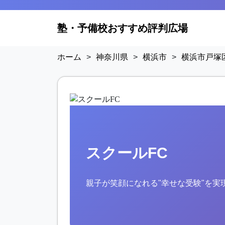
塾・予備校おすすめ評判広場
ホーム
>
神奈川県
>
横浜市
>
横浜市戸塚
スクールFC
親子が笑顔になれる"幸せな受験"を実