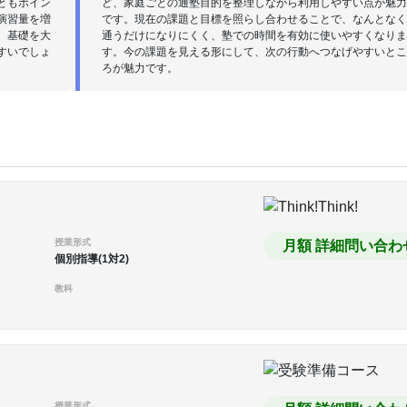
ともポイン
ど、家庭ごとの通塾目的を整理しながら利用しやすい点が魅
演習量を増
です。現在の課題と目標を照らし合わせることで、なんとな
。基礎を大
通うだけになりにくく、塾での時間を有効に使いやすくなり
すいでしょ
す。今の課題を見える形にして、次の行動へつなげやすいと
ろが魅力です。
授業形式
月額 詳細問い合わ
個別指導(1対2)
教科
授業形式