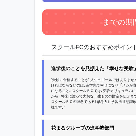
までの期
スクールFCのおすすめポイン
進学後のことを見据えた「幸せな受験
"受験に合格することが､人生のゴールではありません
ければならないのは､進学先で幸せになり､｢メシが食
になること｡ スクールＦＣでは､受験カリキュラム
がら､ 将来に渡って大切な一生ものの財産を伝えます
スクールＦＣの理念である｢思考力｣｢学習法｣｢意識
柱です｡"
花まるグループの進学塾部門