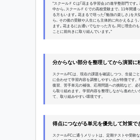
"スクールＦＣは｢花まる学習会｣の進学塾部門です｡
中から､スクールＦＣでの高校受験まで､ 11年間通
る方もいます｡ 花まるで培った｢勉強の楽しさ｣を大
ら､ その後の受験や人生にも主体的に向かえるよう
ます｡ 花まるにお通いでなかった方も､同じ理念のも
ことに前向きに取り組んでいます｡"
分からない部分を整理してから演習に
スクールFCは、現在の課題を確認しつつ、生徒ご
に合わせて学習内容を調整しやすい点が特徴です。
復習、苦手単元の補強、応用問題への挑戦など、必
ら取り組めます。学習内容を整理しながら進めたい
て、取り組みやすい環境です。
得点につながる単元を優先して対策で
スクールFCに通うメリットは、定期テストや受験