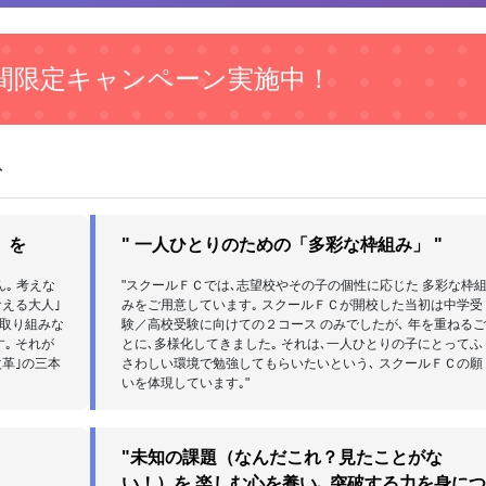
間限定キャンペーン実施中！
ト
」を
" 一人ひとりのための「多彩な枠組み」 "
｡ 考えな
"スクールＦＣでは､志望校やその子の個性に応じた 多彩な枠
える大人｣
みをご用意しています｡ スクールＦＣが開校した当初は中学受
に取り組みな
験／高校受験に向けての２コース のみでしたが､ 年を重ねる
｡ それが
とに､多様化してきました｡ それは､一人ひとりの子にとってふ
改革｣の三本
さわしい環境で勉強してもらいたいという､ スクールＦＣの願
いを体現しています｡"
"未知の課題（なんだこれ？見たことがな
い！）を 楽しむ心を養い､ 突破する力を身に