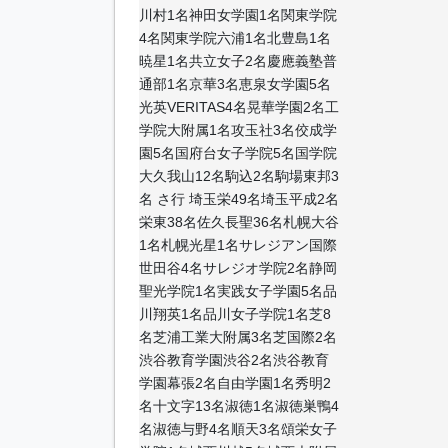
川村1名神田女学園1名関東学院
4名関東学院六浦1名北豊島1名
暁星1名共立女子2名慶應義塾普
通部1名京華3名恵泉女学園5名
光英VERITAS4名晃華学園2名工
学院大附属1名攻玉社3名佼成学
園5名国府台女子学院5名国学院
大久我山12名駒込2名駒場東邦3
名 さ行 埼玉栄49名埼玉平成2名
栄東38名佐久長聖36名札幌大谷
1名札幌光星1名サレジアン国際
世田谷4名サレジオ学院2名静岡
聖光学院1名実践女子学園5名品
川翔英1名品川女子学院1名芝8
名芝浦工業大附属3名芝国際2名
渋谷教育学園渋谷2名渋谷教育
学園幕張2名自由学園1名秀明2
名十文字13名淑徳1名淑徳巣鴨4
名淑徳与野4名順天3名頌栄女子