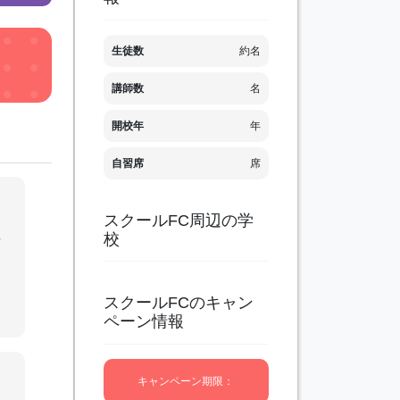
生徒数
約名
講師数
名
開校年
年
自習席
席
スクールFC周辺の学
組
校
ご
スクールFCのキャン
ペーン情報
キャンペーン期限：
つ