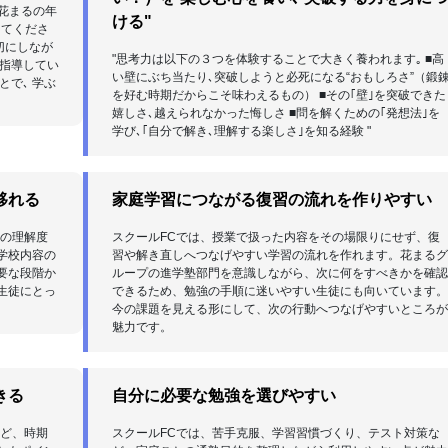
 花まるの年
ける"
ってくださ
切にしなが
"思考力は以下の３つを体験することで大きく養われます｡ ■高
､指導してい
い壁にぶち当たり､突破しようと必死になる“おもしろさ”（鍛
とで､ 学ぶ
を好む時期だからこそ味わえるもの） ■その｢壁｣を突破できた
嬉しさ､越えられなかった悔しさ ■問を解くための｢発想法｣を
学び､｢自分で解き､理解する楽しさ｣を知る経験 "
移れる
家庭学習につながる復習の流れを作りやすい
との理解度
スクールFCでは、授業で扱った内容をその場限りにせず、復
学校内容の
習や解き直しへつなげやすい学習の流れを作れます。花まる
要な段階か
ループの進学塾部門を意識しながら、次に何をすべきかを確
生徒にとっ
できるため、勉強の手順に迷いやすい生徒にも向いています
今の課題を見える形にして、次の行動へつなげやすいところ
魅力です。
きる
自分に必要な勉強を選びやすい
など、時期
スクールFCでは、苦手克服、学習習慣づくり、テスト対策な