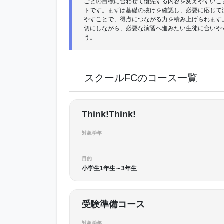
ごとの目標に合わせて優先する内容を変えやすいこ
トです。まずは基礎の抜けを確認し、必要に応じて
やすことで、得点につながる力を積み上げられます
切にしながら、必要な演習へ進みたい生徒に合いや
う。
スクールFCのコース一覧
Think!Think!
対象学年
目的
小学生1年生～3年生
受験準備コース
対象学年