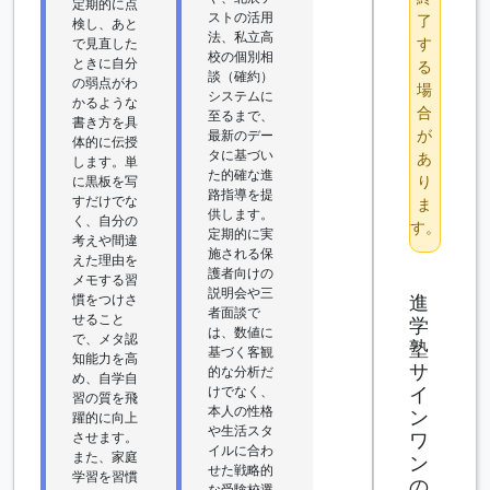
定期的に点
ストの活用
了
検し、あと
法、私立高
す
で見直した
校の個別相
ときに自分
る
談（確約）
の弱点がわ
場
システムに
かるような
合
至るまで、
書き方を具
が
最新のデー
体的に伝授
タに基づい
あ
します。単
た的確な進
り
に黒板を写
路指導を提
すだけでな
ま
供します。
く、自分の
す。
定期的に実
考えや間違
施される保
えた理由を
護者向けの
メモする習
説明会や三
進
慣をつけさ
者面談で
せること
学
は、数値に
で、メタ認
塾
基づく客観
知能力を高
サ
的な分析だ
め、自学自
イ
けでなく、
習の質を飛
本人の性格
ン
躍的に向上
や生活スタ
ワ
させます。
イルに合わ
また、家庭
ン
せた戦略的
学習を習慣
の
な受験校選