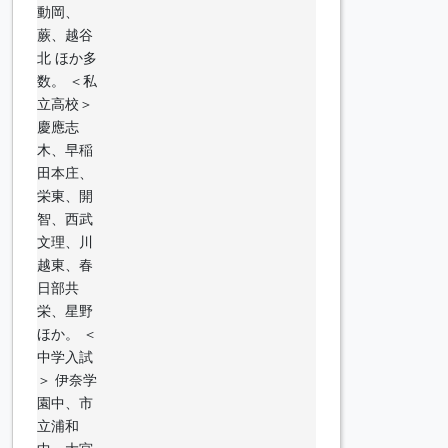
動岡、
蕨、越谷
北 ほか多
数。 ＜私
立高校＞
慶應志
木、早稲
田本庄、
栄東、開
智、西武
文理、川
越東、春
日部共
栄、星野
ほか。 ＜
中学入試
＞ 伊奈学
園中、市
立浦和