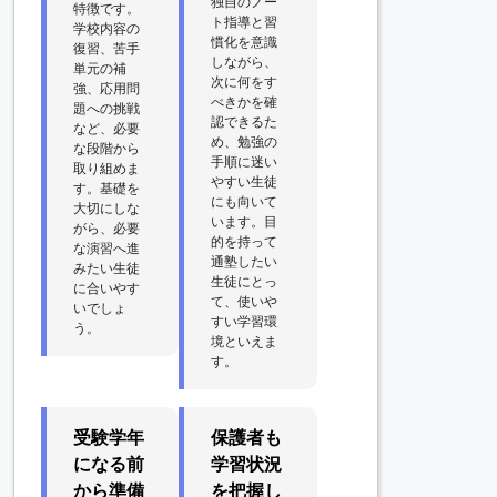
独自のノー
特徴です。
ト指導と習
学校内容の
慣化を意識
復習、苦手
しながら、
単元の補
次に何をす
強、応用問
べきかを確
題への挑戦
認できるた
など、必要
め、勉強の
な段階から
手順に迷い
取り組めま
やすい生徒
す。基礎を
にも向いて
大切にしな
います。目
がら、必要
的を持って
な演習へ進
通塾したい
みたい生徒
生徒にとっ
に合いやす
て、使いや
いでしょ
すい学習環
う。
境といえま
す。
受験学年
保護者も
になる前
学習状況
から準備
を把握し