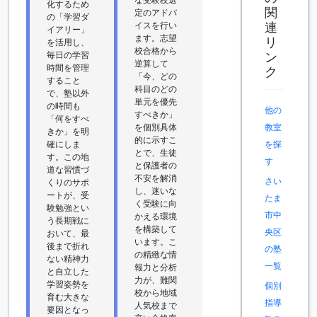
化するため
関
定のアドバ
の「学習ダ
連
イスを行い
イアリー」
ます。志望
リ
を活用し、
校合格から
ン
毎日の学習
逆算して
時間を管理
ク
「今、どの
すること
科目のどの
で、塾以外
単元を優先
の時間も
他の
すべきか」
「何をすべ
を個別具体
教室
きか」を明
的に示すこ
確にしま
を探
とで、生徒
す。この地
す
と保護者の
道な習慣づ
不安を解消
さい
くりのサポ
し、迷いな
ートが、受
たま
く受験に向
験勉強とい
市中
かえる環境
う長期戦に
を構築して
央区
おいて、最
います。こ
後まで折れ
の塾
の精緻な情
ない精神力
一覧
報力と分析
と自立した
力が、難関
学習姿勢を
個別
校から地域
育む大きな
指導
人気校まで
要因となっ