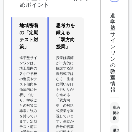
めポイント
進
学
地域密着
思考力を
塾
の「定期
鍛える
サ
テスト対
「双方向
イ
ン
策」
授業」
ワ
進学塾サイ
授業は講師
ン
ンワンは、
が一方的に
の
埼玉県内の
解説する講
教
各小中学校
義形式では
室
の進度やテ
なく、生徒
情
スト傾向を
に問いかけ
報
徹底的に分
を行いなが
析してお
ら進める
り、学校ご
「双方向
との対策に
型」の対話
生
約
非常に強み
式授業を重
徒
名
を持ってい
視していま
数
ます。定期
す。生徒が
テスト前に
自分の言葉
講
名
は通常のカ
で説明する