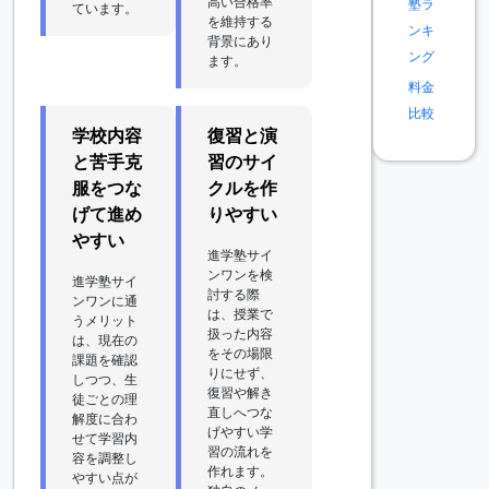
高い合格率
塾ラ
ています。
を維持する
ンキ
背景にあり
ング
ます。
料金
比較
学校内容
復習と演
と苦手克
習のサイ
服をつな
クルを作
げて進め
りやすい
やすい
進学塾サイ
ンワンを検
進学塾サイ
討する際
ンワンに通
は、授業で
うメリット
扱った内容
は、現在の
をその場限
課題を確認
りにせず、
しつつ、生
復習や解き
徒ごとの理
直しへつな
解度に合わ
げやすい学
せて学習内
習の流れを
容を調整し
作れます。
やすい点が