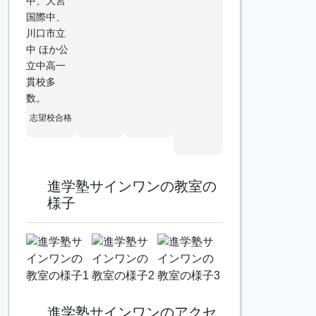
中、大宮
国際中、
川口市立
中 ほか公
立中高一
貫校多
数。
志望校合格
進学塾サインワンの教室の
様子
進学塾サインワンのアクセ