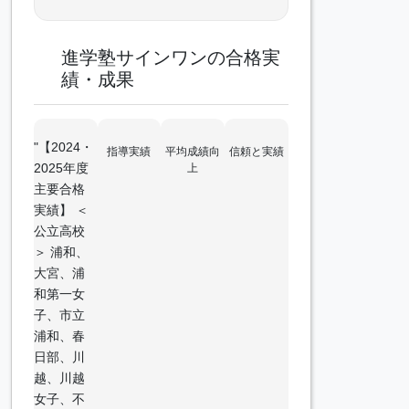
進学塾サインワンの合格実
績・成果
"【2024・
指導実績
平均成績向
信頼と実績
2025年度
上
主要合格
実績】 ＜
公立高校
＞ 浦和、
大宮、浦
和第一女
子、市立
浦和、春
日部、川
越、川越
女子、不