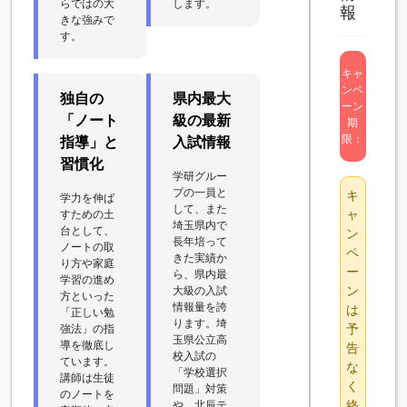
らではの大
します。
報
きな強みで
す。
キャ
ンペ
独自の
県内最大
ーン
「ノート
級の最新
期
限：
指導」と
入試情報
習慣化
学研グルー
プの一員と
キ
学力を伸ば
して、また
ャ
すための土
埼玉県内で
台として、
ン
長年培って
ノートの取
ペ
きた実績か
り方や家庭
ー
ら、県内最
学習の進め
ン
大級の入試
方といった
情報量を誇
は
「正しい勉
ります。埼
予
強法」の指
玉県公立高
導を徹底し
告
校入試の
ています。
な
「学校選択
講師は生徒
く
問題」対策
のノートを
終
や、北辰テ