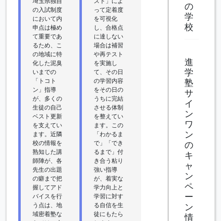
埼玉県独自
スト」によ
の
の入試制度
って定着度
学
において内
を可視化
校
申点は極め
し、合格点
て重要であ
に達しない
るため、こ
場合は補習
の地域に特
や再テスト
進
化した泥臭
を実施し
学
いまでの
て、その日
「トコト
の学習内容
塾
ン」指導
をその日の
サ
が、多くの
うちに完結
イ
生徒の自己
させる体制
ン
ベスト更新
を整えてい
ワ
を支えてい
ます。この
ン
ます。近隣
「わかるま
校の情報を
で」「でき
の
熟知した講
るまで」付
キ
師陣が、各
き合う粘り
ャ
先生の出題
強い指導
ン
の癖まで把
が、着実な
ペ
握してアド
学力向上と
ー
バイスを行
学習に対す
う点は、地
る自信を生
ン
域密着塾な
徒にもたら
情