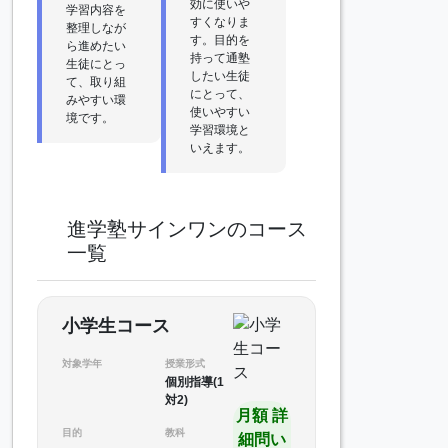
効に使いや
学習内容を
すくなりま
整理しなが
す。目的を
ら進めたい
持って通塾
生徒にとっ
したい生徒
て、取り組
にとって、
みやすい環
使いやすい
境です。
学習環境と
いえます。
進学塾サインワンのコース
一覧
小学生コース
対象学年
授業形式
個別指導(1
対2)
月額 詳
目的
教科
細問い