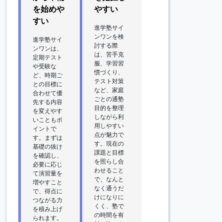
を始めや
やすい
すい
進学塾サイ
ンワンを検
進学塾サイ
討する際
ンワンは、
は、苦手克
定期テスト
服、学習習
や受験な
慣づくり、
ど、時期ご
テスト対策
との目標に
など、家庭
合わせて優
ごとの通塾
先する内容
目的を整理
を変えやす
しながら利
いこともポ
用しやすい
イントで
点が魅力で
す。まずは
す。現在の
基礎の抜け
課題と目標
を確認し、
を照らし合
必要に応じ
わせること
て演習量を
で、なんと
増やすこと
なく通うだ
で、得点に
けになりに
つながる力
くく、塾で
を積み上げ
の時間を有
られます。