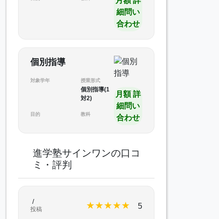
月額 詳
細問い
合わせ
個別指導
対象学年
授業形式
個別指導(1
月額 詳
対2)
細問い
目的
教科
合わせ
進学塾サインワンの口コ
ミ・評判
/
★
★
★
★
★
5
投稿