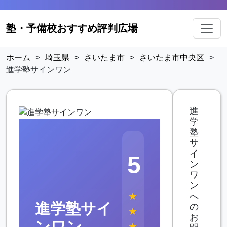
塾・予備校おすすめ評判広場
ホーム
>
埼玉県
>
さいたま市
>
さいたま市中央区
>
進学塾サインワン
進
学
塾
サ
イ
5
ン
ワ
ン
★
へ
進学塾サイ
の
★
お
ンワン
★