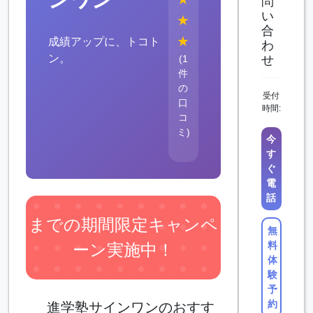
問
い
★
合
★
成績アップに、トコト
わ
ン。
(1
せ
件
の
受付
口
時間:
コ
ミ)
今
す
ぐ
電
話
までの期間限定キャンペ
無
料
ーン実施中！
体
験
予
約
進学塾サインワンのおすす