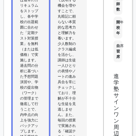
師
リキュラム
機会を増や
数
をストップ
すことで、
し、各中学
丸暗記に頼
校の出題範
らない本質
開
年
囲に合わせ
的な思考力
校
た「定期テ
と理解力を
年
スト対策授
養います。
業」を無料
少人数制の
自
席
（または低
クラス編成
習
価格）で実
を活かし、
席
施します。
講師は生徒
過去問の分
一人ひとり
析に基づい
の表情やノ
進
た予想問題
ートの進み
学
演習や、学
具合を常に
校の提出物
チェックし
塾
（ワーク）
ており、理
サ
の管理まで
解が不十分
イ
徹底して行
な生徒を見
ン
うことで、
逃しませ
ワ
内申点の向
ん。また、
ン
上を強力に
毎回の授業
バックアッ
で実施され
周
プします。
る「確認テ
辺