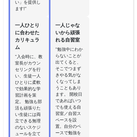
い」を提供し
ます!"
一人ひとり
一人じゃな
に合わせた
いから頑張
カリキュラ
れる自習室
ム
"勉強中にわか
らないことが
"入会時に、教
出てくると、
室長がカウン
そこでつまず
セリングを行
きやる気がな
い、生徒一人
くなってしま
ひとりに柔軟
うこともあり
で効果的な学
ます。 開校日
習計画を策
であればいつ
定。 勉強も部
でも使える自
活も頑張りた
習室／自習ス
い生徒には両
ペースを設
立できる無理
置。自分のペ
のないスケジ
ースで勉強を
ュールを立て