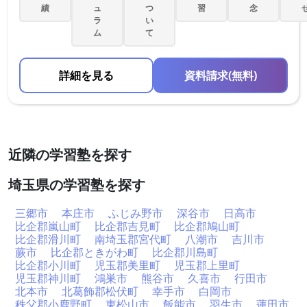
績
ュ
つ
習
念
ラ
い
ム
て
詳細を見る
資料請求(無料)
近隣の学習塾を探す
埼玉県の学習塾を探す
三郷市
本庄市
ふじみ野市
深谷市
日高市
比企郡嵐山町
比企郡吉見町
比企郡鳩山町
比企郡滑川町
南埼玉郡宮代町
八潮市
吉川市
蕨市
比企郡ときがわ町
比企郡川島町
比企郡小川町
児玉郡美里町
児玉郡上里町
児玉郡神川町
鴻巣市
熊谷市
久喜市
行田市
北本市
北葛飾郡松伏町
幸手市
白岡市
秩父郡小鹿野町
東松山市
飯能市
羽生市
蓮田市