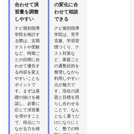
合わせて演
の変化に合
習量を調整
わせて相談
しやすい
できる
ナビ個別指導
ナビ個別指導
学院を検討す
学院は、苦手
る際は、定期
克服、学習習
テストや受験
慣づくり、テ
など、時期ご
スト対策な
との目標に合
ど、家庭ごと
わせて優先す
の通塾目的を
る内容を変え
整理しながら
やすいことも
利用しやすい
ポイントで
点が魅力で
す。まずは基
す。現在の課
礎の抜けを確
題と目標を照
認し、必要に
らし合わせる
応じて演習量
ことで、なん
を増やすこと
となく通うだ
で、得点につ
けになりにく
ながる力を積
く、塾での時