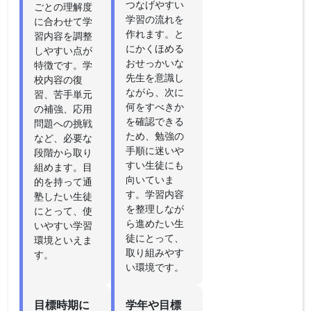
つなげやすい
ごとの理解度
学習の流れを
に合わせて学
作れます。と
習内容を調整
にかくほめる
しやすい点が
おせっかいな
特徴です。学
先生を意識し
校内容の復
ながら、次に
習、苦手単元
何をすべきか
の補強、応用
を確認できる
問題への挑戦
ため、勉強の
など、必要な
手順に迷いや
段階から取り
すい生徒にも
組めます。目
向いていま
的を持って通
す。学習内容
塾したい生徒
を整理しなが
にとって、使
ら進めたい生
いやすい学習
徒にとって、
環境といえま
取り組みやす
す。
い環境です。
目標時期に
学年や目標