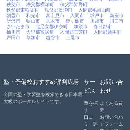
秩父市
秩父郡横瀬町
秩父郡皆野町
秩父郡東秩父村
秩父郡長瀞町
入間郡毛呂山町
朝霞市
和光市
富士見市
入間市
坂戸市
新座市
所沢市
狭山市
志木市
鶴ヶ島市
川越市
川口市
さいたま市
北足立郡伊奈町
加須市
春日部市
桶川市
大里郡寄居町
入間郡三芳町
入間郡越生町
戸田市
草加市
越谷市
上尾市
塾・予備校おすすめ評判広場
サー
お問い合
ビス
わせ
全国の塾・学習塾を検索できる日本最
大級のポータルサイトです。
塾を探
よくある質
す
問
口コ
お問い合わ
ミ・評
せフォーム