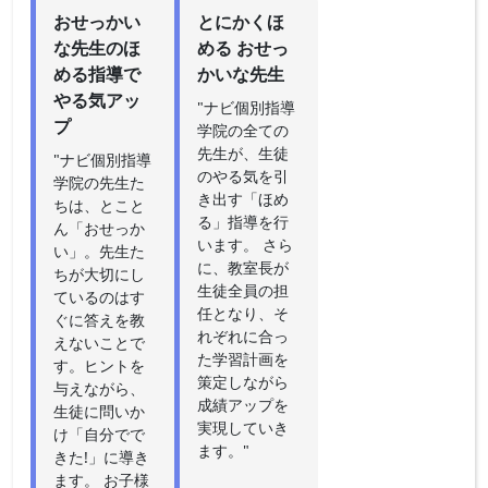
おせっかい
とにかくほ
な先生のほ
める おせっ
める指導で
かいな先生
やる気アッ
"ナビ個別指導
プ
学院の全ての
先生が、生徒
"ナビ個別指導
のやる気を引
学院の先生た
き出す「ほめ
ちは、とこと
る」指導を行
ん「おせっか
います。 さら
い」。先生た
に、教室長が
ちが大切にし
生徒全員の担
ているのはす
任となり、そ
ぐに答えを教
れぞれに合っ
えないことで
た学習計画を
す。ヒントを
策定しながら
与えながら、
成績アップを
生徒に問いか
実現していき
け「自分でで
ます。"
きた!」に導き
ます。 お子様