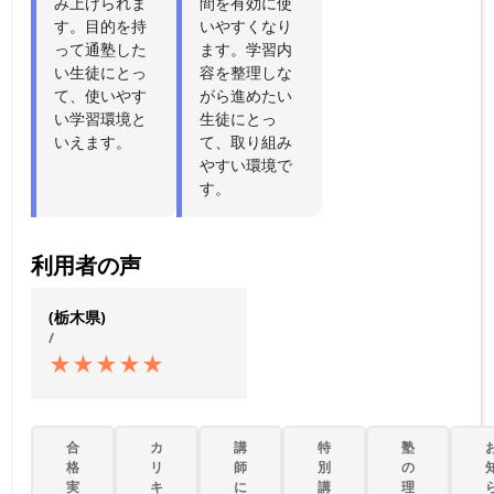
み上げられま
間を有効に使
す。目的を持
いやすくなり
って通塾した
ます。学習内
い生徒にとっ
容を整理しな
て、使いやす
がら進めたい
い学習環境と
生徒にとっ
いえます。
て、取り組み
やすい環境で
す。
利用者の声
(栃木県)
/
★
★
★
★
★
合
カ
講
特
塾
格
リ
師
別
の
実
キ
に
講
理