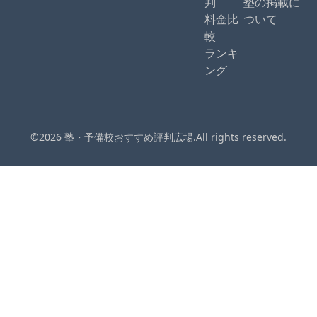
判
塾の掲載に
料金比
ついて
較
ランキ
ング
©2026 塾・予備校おすすめ評判広場.All rights reserved.