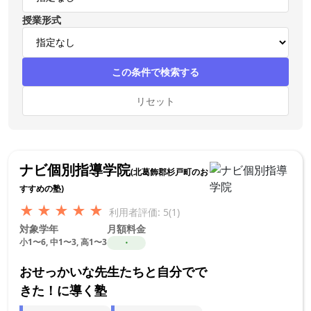
授業形式
この条件で検索する
リセット
ナビ個別指導学院
(北葛飾郡杉戸町のお
すすめの塾)
★
★
★
★
★
利用者評価: 5(1)
対象学年
月額料金
小1〜6, 中1〜3, 高1〜3
・
おせっかいな先生たちと自分でで
きた！に導く塾