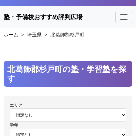
塾・予備校おすすめ評判広場
ホーム
>
埼玉県
>
北葛飾郡杉戸町
北葛飾郡杉戸町の塾・学習塾を探
す
エリア
学年