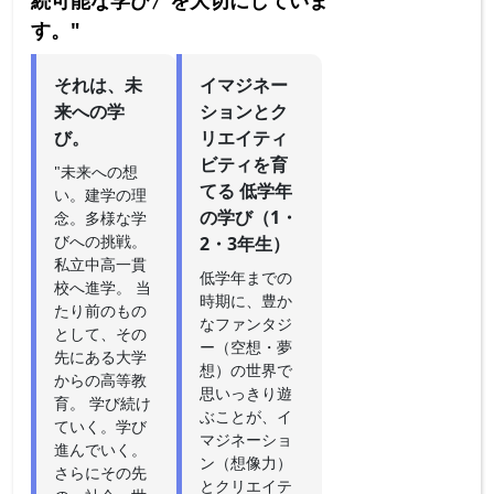
す。"
それは、未
イマジネー
来への学
ションとク
び。
リエイティ
ビティを育
"未来への想
てる 低学年
い。建学の理
の学び（1・
念。多様な学
びへの挑戦。
2・3年生）
私立中高一貫
低学年までの
校へ進学。 当
時期に、豊か
たり前のもの
なファンタジ
として、その
ー（空想・夢
先にある大学
想）の世界で
からの高等教
思いっきり遊
育。 学び続け
ぶことが、イ
ていく。学び
マジネーショ
進んでいく。
ン（想像力）
さらにその先
とクリエイテ