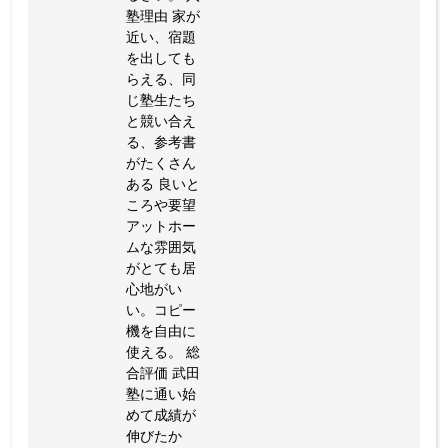
塾理由 家が
近い、宿題
を出しても
らえる、同
じ塾生たち
と競い合え
る、参考書
がたくさん
ある 良いと
ころや要望
アットホー
ムな雰囲気
がとても居
心地がい
い。コピー
機を自由に
使える。 総
合評価 武田
塾に通い始
めて成績が
伸びたか