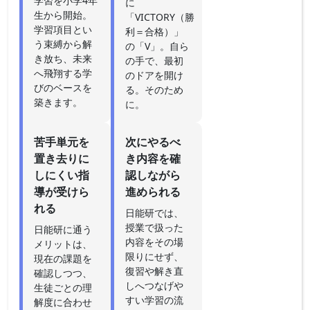
学習を小学4年
に
生から開始。
「VICTORY（勝
学習項目とい
利＝合格）」
う束縛から解
の「V」。自ら
き放ち、未来
の手で、最初
へ飛翔する学
のドアを開け
びのベースを
る。そのため
築きます。
に。
苦手単元を
次にやるべ
置き去りに
き内容を確
しにくい指
認しながら
導が受けら
進められる
れる
日能研では、
授業で扱った
日能研に通う
内容をその場
メリットは、
限りにせず、
現在の課題を
復習や解き直
確認しつつ、
しへつなげや
生徒ごとの理
すい学習の流
解度に合わせ