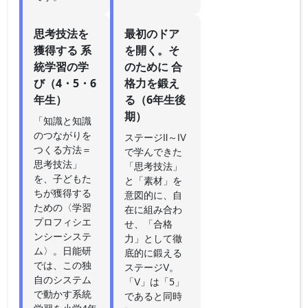
思考技法を
最初のドア
獲得する 系
を開く。そ
統学習の学
のために 合
び（4・5・6
格力を鍛え
年生）
る（6年生後
期）
「知識と知識
のつながりを
ステージⅡ～Ⅳ
つくる方法＝
で学んできた
思考技法」
「思考技法」
を、子どもた
と「素材」を
ちが獲得する
意図的に、自
ための〈学習
在に組み合わ
プロフィシエ
せ、「合格
ンシーシステ
力」として徹
ム〉。日能研
底的に鍛える
では、この独
ステージⅤ。
自のシステム
「Ⅴ」は「5」
で動かす系統
であると同時