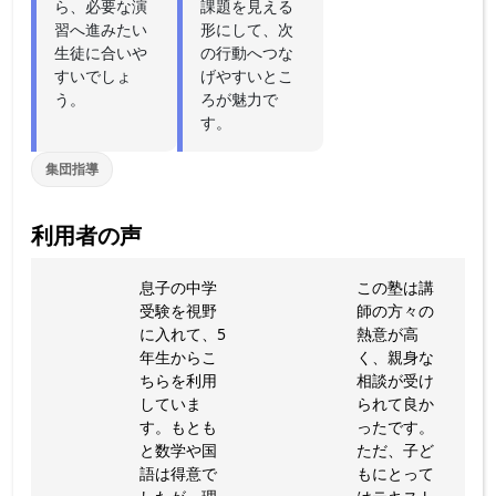
ら、必要な演
課題を見える
習へ進みたい
形にして、次
生徒に合いや
の行動へつな
すいでしょ
げやすいとこ
う。
ろが魅力で
す。
集団指導
利用者の声
息子の中学
この塾は講
受験を視野
師の方々の
に入れて、5
熱意が高
年生からこ
く、親身な
ちらを利用
相談が受け
していま
られて良か
す。もとも
ったです。
と数学や国
ただ、子ど
語は得意で
もにとって