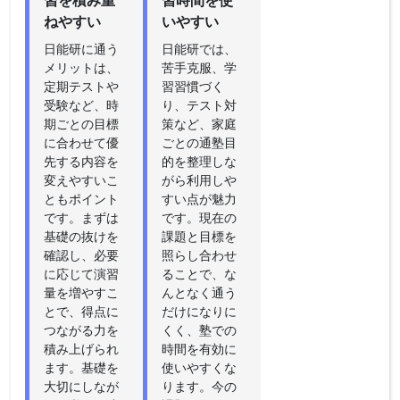
ねやすい
いやすい
日能研に通う
日能研では、
メリットは、
苦手克服、学
定期テストや
習習慣づく
受験など、時
り、テスト対
期ごとの目標
策など、家庭
に合わせて優
ごとの通塾目
先する内容を
的を整理しな
変えやすいこ
がら利用しや
ともポイント
すい点が魅力
です。まずは
です。現在の
基礎の抜けを
課題と目標を
確認し、必要
照らし合わせ
に応じて演習
ることで、な
量を増やすこ
んとなく通う
とで、得点に
だけになりに
つながる力を
くく、塾での
積み上げられ
時間を有効に
ます。基礎を
使いやすくな
大切にしなが
ります。今の