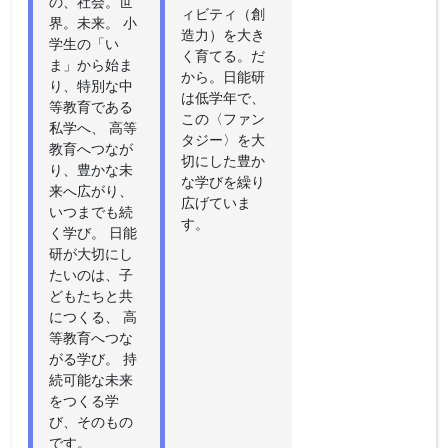
の、社会。世
ィビティ（創
界。未来。 小
造力）を大き
学生の「い
く育てる。だ
ま」から始ま
から。日能研
り、特別な中
は低学年で、
等教育である
この〈ファン
私学へ、 高等
タジー〉を大
教育へつなが
切にした豊か
り、豊かな未
な学びを繰り
来へ広がり、
広げていま
いつまでも続
す。
く学び。 日能
研が大切にし
たいのは、子
どもたちと共
につくる、 高
等教育へつな
がる学び。 持
続可能な未来
をつくる学
び、そのもの
です。