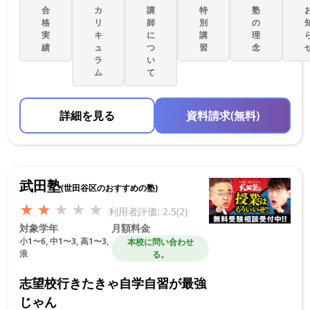
合
カ
講
特
塾
格
リ
師
別
の
実
キ
に
講
理
績
ュ
つ
習
念
ラ
い
ム
て
詳細を見る
資料請求(無料)
武田塾
(世田谷区のおすすめの塾)
★
★
★
★
★
利用者評価: 2.5(2)
対象学年
月額料金
小1〜6, 中1〜3, 高1〜3,
本校に問い合わせ
浪
る。
志望校行きたきゃ自学自習が最強
じゃん