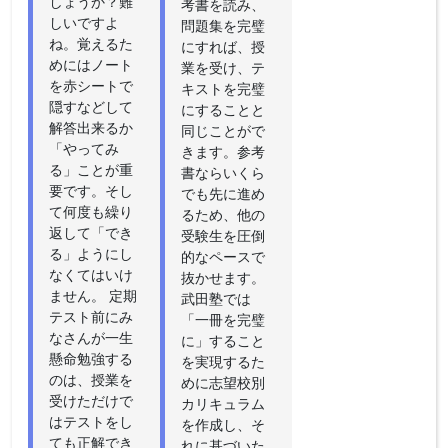
しょうか？難
考書を読み、
しいですよ
問題集を完璧
ね。覚えるた
にすれば、授
めにはノート
業を受け、テ
を赤シートで
キストを完璧
隠すなどして
にすることと
解答出来るか
同じことがで
「やってみ
きます。参考
る」ことが重
書ならいくら
要です。そし
でも先に進め
て何度も繰り
るため、他の
返して「でき
受験生を圧倒
る」ようにし
的なペースで
なくてはいけ
抜かせます。
ません。 定期
武田塾では
テスト前にみ
「一冊を完璧
なさんが一生
に」すること
懸命勉強する
を実現するた
のは、授業を
めに志望校別
受けただけで
カリキュラム
はテストをし
を作成し、そ
ても正解でき
れに基づいた