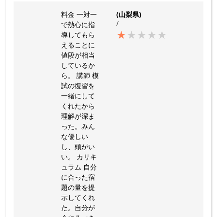
料金 一対一
(山梨県)
/
で熱心に指
★
★
★
★
★
導してもら
えることに
値段が相当
しているか
ら。 講師 模
試の復習を
一緒にして
くれたから
理解が深ま
った。みん
な優しい
し、頭がい
い。 カリキ
ュラム 自分
に合った宿
題の量を提
示してくれ
た。自分が