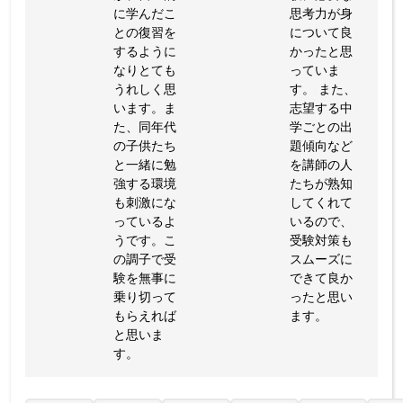
に学んだこ
思考力が身
との復習を
について良
するように
かったと思
なりとても
っていま
うれしく思
す。 また、
います。ま
志望する中
た、同年代
学ごとの出
の子供たち
題傾向など
と一緒に勉
を講師の人
強する環境
たちが熟知
も刺激にな
してくれて
っているよ
いるので、
うです。こ
受験対策も
の調子で受
スムーズに
験を無事に
できて良か
乗り切って
ったと思い
もらえれば
ます。
と思いま
す。