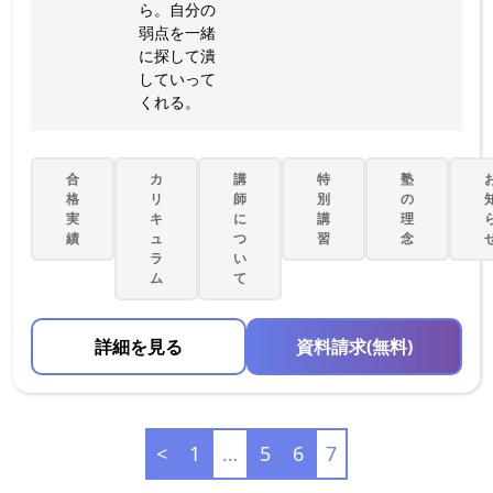
ら。自分の
弱点を一緒
に探して潰
していって
くれる。
合
カ
講
特
塾
格
リ
師
別
の
実
キ
に
講
理
績
ュ
つ
習
念
ラ
い
ム
て
詳細を見る
資料請求(無料)
<
1
…
5
6
7