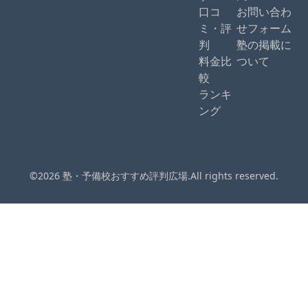
口コ
お問い合わ
ミ・評
せフォーム
判
塾の掲載に
料金比
ついて
較
ランキ
ング
©2026 塾・予備校おすすめ評判広場.All rights reserved.