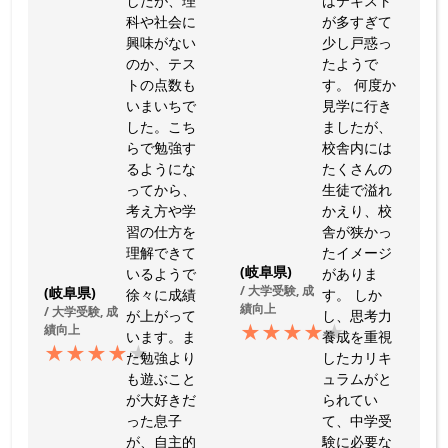
したが、理
はテキスト
科や社会に
が多すぎて
興味がない
少し戸惑っ
のか、テス
たようで
トの点数も
す。 何度か
いまいちで
見学に行き
した。こち
ましたが、
らで勉強す
校舎内には
るようにな
たくさんの
ってから、
生徒で溢れ
考え方や学
かえり、校
習の仕方を
舎が狭かっ
理解できて
たイメージ
(岐阜県)
いるようで
がありま
/ 大学受験, 成
(岐阜県)
徐々に成績
す。 しか
績向上
/ 大学受験, 成
が上がって
し、思考力
★
★
★
★
★
績向上
います。ま
養成を重視
★
★
★
★
★
た勉強より
したカリキ
も遊ぶこと
ュラムがと
が大好きだ
られてい
った息子
て、中学受
が、自主的
験に必要な