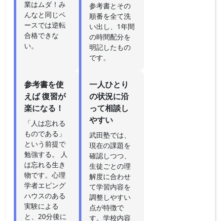
業はムダ！み
参考書とその
んなと同じペ
順番を全て洗
ースでは逆転
い出し、1年間
合格できな
の時間配分を
い。
明記したもの
です。
参考書を使
一人ひとり
えば 復習が
の状況に沿
楽になる！
って相談し
やすい
「人は忘れる
ものである」
武田塾では、
という前提で
現在の課題を
勉強する。 人
確認しつつ、
は忘れる生き
生徒ごとの理
物です。心理
解度に合わせ
学者エビング
て学習内容を
ハウスのある
調整しやすい
実験による
点が特徴で
と、20分後に
す。学校内容