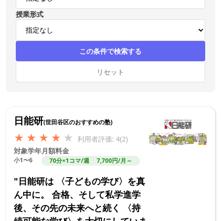
授業形式
この条件で検索する
リセット
日能研
(世田谷区のおすすめの塾)
★
★
★
★
★
利用者評価: 4(2)
対象学年
月額料金
小1〜6
70分×1コマ/週 7,700円/月～
"日能研は 〈子どもの学び〉を真
ん中に。 合格、そして私学進学
後、その先の未来へと続く 〈持
続可能な学び〉を大切にしていま