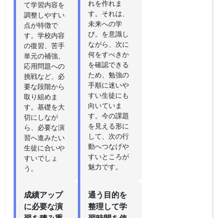
れを作れま
て学習内容を
す。それは、
調整しやすい
未来への学
点が特徴で
び。を意識し
す。学校内容
ながら、次に
の復習、苦手
何をすべきか
単元の補強、
を確認できる
応用問題への
ため、勉強の
挑戦など、必
手順に迷いや
要な段階から
すい生徒にも
取り組めま
向いていま
す。基礎を大
す。今の課題
切にしなが
を見える形に
ら、必要な演
して、次の行
習へ進みたい
動へつなげや
生徒に合いや
すいところが
すいでしょ
魅力です。
う。
成績アップ
通う目的を
に必要な演
整理して学
習を積み重
習時間を使