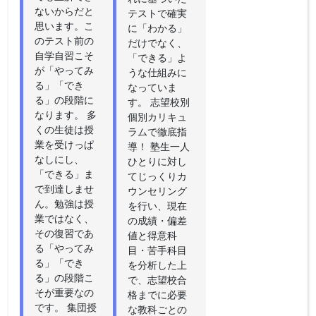
ないからだと
テストで確実
思います。こ
に「わかる」
のテスト前の
だけでなく、
自学自習こそ
「できる」よ
が「やってみ
うな仕組みに
る」「でき
なっていま
る」の段階に
す。 志望校別
なります。 多
個別カリキュ
くの生徒は授
ラムで徹底指
業を受けっぱ
導！ 塾生一人
なしにし、
ひとりに対し
「できる」ま
てじっくりカ
で到達しませ
ウンセリング
ん。勉強は授
を行い、現在
業ではなく、
の成績・偏差
その復習であ
値と得意科
る「やってみ
目・苦手科目
る」「でき
を分析した上
る」の段階こ
で、志望校合
そが重要なの
格までに必要
です。 集団授
な教科ごとの