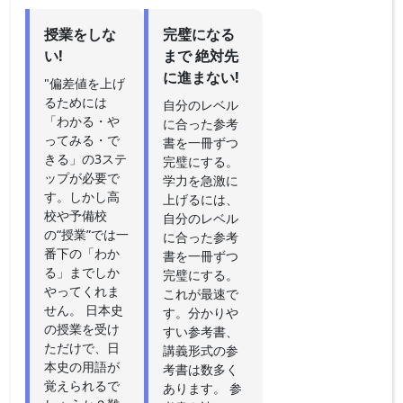
授業をしな
完璧になる
い!
まで 絶対先
に進まない!
"偏差値を上げ
るためには
自分のレベル
「わかる・や
に合った参考
ってみる・で
書を一冊ずつ
きる」の3ステ
完璧にする。
ップが必要で
学力を急激に
す。しかし高
上げるには、
校や予備校
自分のレベル
の“授業”では一
に合った参考
番下の「わか
書を一冊ずつ
る」までしか
完璧にする。
やってくれま
これが最速で
せん。 日本史
す。分かりや
の授業を受け
すい参考書、
ただけで、日
講義形式の参
本史の用語が
考書は数多く
覚えられるで
あります。 参