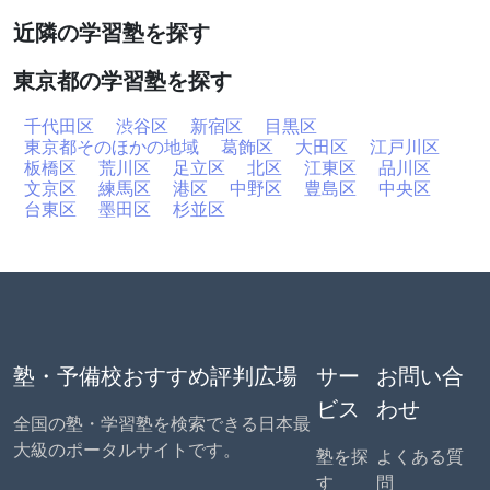
近隣の学習塾を探す
東京都の学習塾を探す
千代田区
渋谷区
新宿区
目黒区
東京都そのほかの地域
葛飾区
大田区
江戸川区
板橋区
荒川区
足立区
北区
江東区
品川区
文京区
練馬区
港区
中野区
豊島区
中央区
台東区
墨田区
杉並区
塾・予備校おすすめ評判広場
サー
お問い合
ビス
わせ
全国の塾・学習塾を検索できる日本最
大級のポータルサイトです。
塾を探
よくある質
す
問