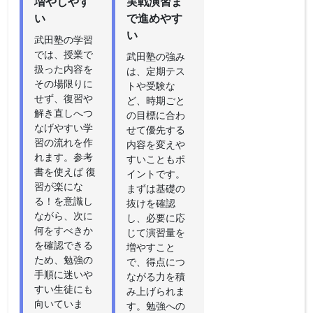
増やしやす
実戦演習ま
い
で進めやす
い
武田塾の学習
では、授業で
武田塾の強み
扱った内容を
は、定期テス
その場限りに
トや受験な
せず、復習や
ど、時期ごと
解き直しへつ
の目標に合わ
なげやすい学
せて優先する
習の流れを作
内容を変えや
れます。参考
すいこともポ
書を使えば 復
イントです。
習が楽にな
まずは基礎の
る！を意識し
抜けを確認
ながら、次に
し、必要に応
何をすべきか
じて演習量を
を確認できる
増やすこと
ため、勉強の
で、得点につ
手順に迷いや
ながる力を積
すい生徒にも
み上げられま
向いていま
す。勉強への