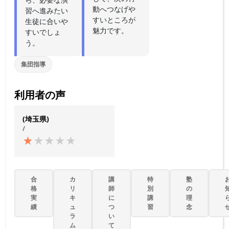
動へつなげや
習へ進みたい
すいところが
生徒に合いや
魅力です。
すいでしょ
う。
集団指導
利用者の声
(埼玉県)
/
★
★
★
★
★
合
カ
講
特
塾
格
リ
師
別
の
実
キ
に
講
理
績
ュ
つ
習
念
ラ
い
ム
て