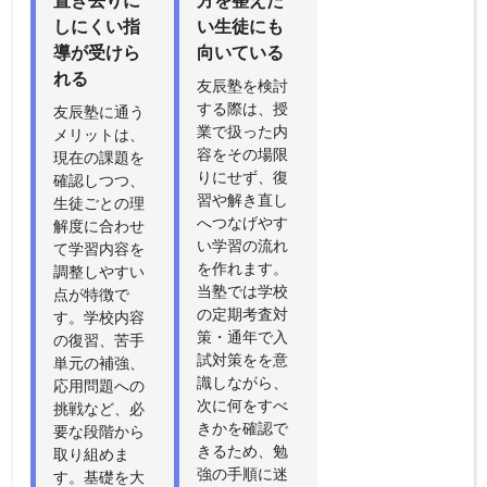
しにくい指
い生徒にも
導が受けら
向いている
れる
友辰塾を検討
する際は、授
友辰塾に通う
業で扱った内
メリットは、
容をその場限
現在の課題を
りにせず、復
確認しつつ、
習や解き直し
生徒ごとの理
へつなげやす
解度に合わせ
い学習の流れ
て学習内容を
を作れます。
調整しやすい
当塾では学校
点が特徴で
の定期考査対
す。学校内容
策・通年で入
の復習、苦手
試対策をを意
単元の補強、
識しながら、
応用問題への
次に何をすべ
挑戦など、必
きかを確認で
要な段階から
きるため、勉
取り組めま
強の手順に迷
す。基礎を大