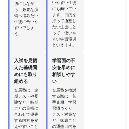
いやすい生徒
切にしなが
にも向いてい
ら、必要な演
ます。目的を
習へ進みたい
持って通塾し
生徒に合いや
たい生徒にと
すいでしょ
って、使いや
う。
すい学習環境
といえます。
入試を見据
学習面の不
えた基礎固
安を早めに
めにも取り
相談しやす
組める
い
友辰塾は、定
友辰塾を検討
期テストや受
する際は、苦
験など、時期
手克服、学習
ごとの目標に
習慣づくり、
合わせて優先
テスト対策な
する内容を変
ど、家庭ごと
えやすいこと
の通塾目的を