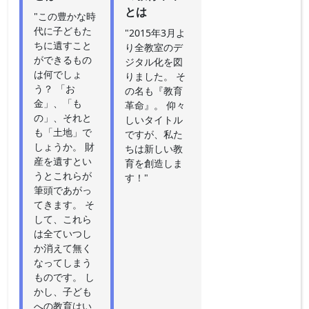
とは
"この豊かな時
代に子どもた
"2015年3月よ
ちに遺すこと
り全教室のデ
ができるもの
ジタル化を図
は何でしょ
りました。 そ
う？ 「お
の名も『教育
金」、「も
革命』。 仰々
の」、それと
しいタイトル
も「土地」で
ですが、私た
しょうか。 財
ちは新しい教
産を遺すとい
育を創造しま
うとこれらが
す！"
筆頭であがっ
てきます。 そ
して、これら
は全ていつし
か消えて無く
なってしまう
ものです。 し
かし、子ども
への教育はい