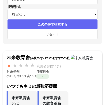
授業形式
この条件で検索する
リセット
未来教育舎
(高校生(すべて)のおすすめの塾)
★
★
★
★
★
利用者評価: 1(1)
対象学年
月額料金
小1〜6, 中1〜3, 高1〜3
・
いつでもキミの最強応援団
未来教育舎
未来教育舎
とは
の教育革命