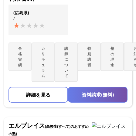
(広島県)
/
★
★
★
★
★
合
カ
講
特
塾
格
リ
師
別
の
実
キ
に
講
理
績
ュ
つ
習
念
ラ
い
ム
て
詳細を見る
資料請求(無料)
エルプレイス
(高校生(すべて)のおすすめ
の塾)