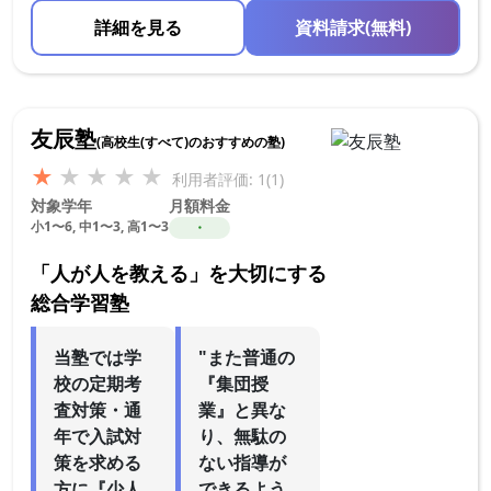
詳細を見る
資料請求(無料)
友辰塾
(高校生(すべて)のおすすめの塾)
★
★
★
★
★
利用者評価: 1(1)
対象学年
月額料金
小1〜6, 中1〜3, 高1〜3
・
「人が人を教える」を大切にする
総合学習塾
当塾では学
"また普通の
校の定期考
『集団授
査対策・通
業』と異な
年で入試対
り、無駄の
策を求める
ない指導が
方に『少人
できるよう