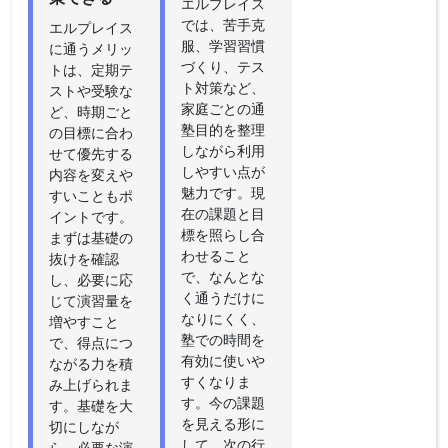
エルプレイス
では、苦手克
エルプレイス
服、学習習慣
に通うメリッ
づくり、テス
トは、定期テ
ト対策など、
ストや受験な
家庭ごとの通
ど、時期ごと
塾目的を整理
の目標に合わ
しながら利用
せて優先する
しやすい点が
内容を変えや
魅力です。現
すいこともポ
在の課題と目
イントです。
標を照らし合
まずは基礎の
わせること
抜けを確認
で、なんとな
し、必要に応
く通うだけに
じて演習量を
なりにくく、
増やすこと
塾での時間を
で、得点につ
有効に使いや
ながる力を積
すくなりま
み上げられま
す。今の課題
す。基礎を大
を見える形に
切にしなが
して、次の行
ら、必要な演