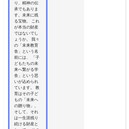
り、精神の伝
承でもありま
す。未来に残
る宝物。 これ
が本当の財産
ではないでし
ょうか。 我々
の「未来教育
舎」という名
前には、 「子
どもたちの未
来へ繋がる学
舎」という思
いが込められ
ています。 教
育はその子ど
もの「未来へ
の贈り物」。
そして、それ
は一生涯残り
続ける財産と