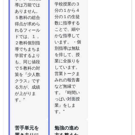
学校授業の３
導は万能では
分の１から４
ありません。
分の１の生徒
５教科の総合
数に指導する
得点が求めら
ことで、細や
れるフィール
かな指導して
ドでは、１，
います。 ・個
２教科個別指
別指導は無駄
導でちまちま
を排して、授
学習するより
業に全振りを
も、同じ値段
しています。
で５教科の対
営業トークま
策を『少人数
みれの報告書
クラス』です
など無縁で
る方が、成績
す。『時間い
が上がりま
っぱい対面授
す。"
業』をしま
す。"
苦手単元を
勉強の進め
置き去りに
方を整えた