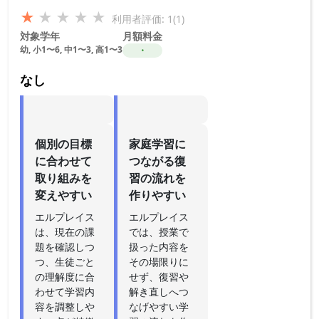
★
★
★
★
★
利用者評価: 1(1)
対象学年
月額料金
幼, 小1〜6, 中1〜3, 高1〜3
・
なし
個別の目標
家庭学習に
に合わせて
つながる復
取り組みを
習の流れを
変えやすい
作りやすい
エルプレイス
エルプレイス
は、現在の課
では、授業で
題を確認しつ
扱った内容を
つ、生徒ごと
その場限りに
の理解度に合
せず、復習や
わせて学習内
解き直しへつ
容を調整しや
なげやすい学