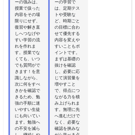
ーの強みは、
ーの学習で
授業で扱った
は、定期テス
内容をその場
トや受験な
限りにせず、
ど、時期ごと
復習や解き直
の目標に合わ
しへつなげや
せて優先する
すい学習の流
内容を変えや
れを作れま
すいこともポ
す。授業でな
イントです。
くても、いつ
まずは基礎の
でも質問がで
抜けを確認
きます！を意
し、必要に応
識しながら、
じて演習量を
次に何をすべ
増やすこと
きかを確認で
で、得点につ
きるため、勉
ながる力を積
強の手順に迷
み上げられま
いやすい生徒
す。無理に先
にも向いてい
へ進むだけで
ます。勉強へ
なく、必要な
の不安を減ら
確認を挟みな
し、継続しや
がら学べる点