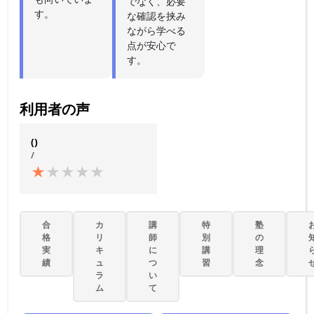
でなく、必要
す。
な確認を挟み
ながら学べる
点が安心で
す。
利用者の声
()
/
★
★
★
★
★
合
カ
講
特
塾
格
リ
師
別
の
実
キ
に
講
理
績
ュ
つ
習
念
ラ
い
ム
て