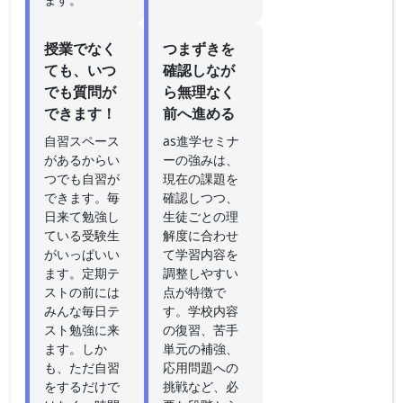
授業でなく
つまずきを
ても、いつ
確認しなが
でも質問が
ら無理なく
できます！
前へ進める
自習スペース
as進学セミナ
があるからい
ーの強みは、
つでも自習が
現在の課題を
できます。毎
確認しつつ、
日来て勉強し
生徒ごとの理
ている受験生
解度に合わせ
がいっぱいい
て学習内容を
ます。定期テ
調整しやすい
ストの前には
点が特徴で
みんな毎日テ
す。学校内容
スト勉強に来
の復習、苦手
ます。しか
単元の補強、
も、ただ自習
応用問題への
をするだけで
挑戦など、必