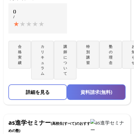
()
/
★
★
★
★
★
合
カ
講
特
塾
格
リ
師
別
の
実
キ
に
講
理
績
ュ
つ
習
念
ラ
い
ム
て
詳細を見る
資料請求(無料)
as進学セミナー
(高校生(すべて)のおすす
めの塾)