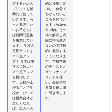
習するための
的に授業に参
プリントを補
加し、自分で
助的に使って
わからないと
いきます。も
ころを見つけ
っと勉強した
ます（Active
いお子さんに
Study)。その
は難問問題集
場で解決し次
を用意してい
回に持ち越さ
ます。 学校の
ないので積極
定期テストを
的に勉強する
２０点アッ
ようになりま
プ！ まずは現
す。学校準拠
状の点数より
のテキストと
２０点アップ
オリジナルプ
を目指しま
リントを使
す。点数が上
い、生徒のや
がることで学
る気を最大限
校が、ひいて
に引き出しま
は授業自体が
す。
楽しくなれ
ば、親の手の