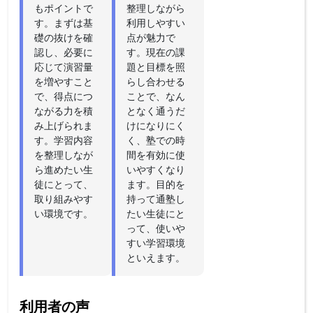
もポイントで
整理しながら
す。まずは基
利用しやすい
礎の抜けを確
点が魅力で
認し、必要に
す。現在の課
応じて演習量
題と目標を照
を増やすこと
らし合わせる
で、得点につ
ことで、なん
ながる力を積
となく通うだ
み上げられま
けになりにく
す。学習内容
く、塾での時
を整理しなが
間を有効に使
ら進めたい生
いやすくなり
徒にとって、
ます。目的を
取り組みやす
持って通塾し
い環境です。
たい生徒にと
って、使いや
すい学習環境
といえます。
利用者の声