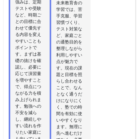
強みは、定期
未来教育舎の
テストや受験
学習では、苦
など、時期ご
手克服、学習
との目標に合
習慣づくり、
わせて優先す
テスト対策な
る内容を変え
ど、家庭ごと
やすいことも
の通塾目的を
ポイントで
整理しながら
す。まずは基
利用しやすい
礎の抜けを確
点が魅力で
認し、必要に
す。現在の課
応じて演習量
題と目標を照
を増やすこと
らし合わせる
で、得点につ
ことで、なん
ながる力を積
となく通うだ
み上げられま
けになりにく
す。勉強への
く、塾での時
不安を減ら
間を有効に使
し、継続しや
いやすくなり
すい流れを作
ます。無理に
りたい家庭に
先へ進むだけ
も向いていま