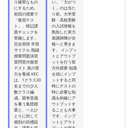
り確実なもの
い」「力がつ
にするため、
く」のは当た
前回の授業で
り前。大学受
「復習テス
験・高校受験
ト」、暗記課
の入試情報を
題チェックを
熟知した実力
実施します。
派講師陣が合
完全習得 学習
格へと導きま
サイクル 熱誠
す。 インプッ
授業問題演習
トとアウトプ
質問受付復習
ットを行う双
テスト 真の実
方向授業 知識
力を養成 KEC
を頭にインプ
は、1クラス20
ットすると同
名までの少人
時にテストの
数クラス編
時に必要な知
成。競争意識
識を的確にア
を養う集団授
ウトプットす
業と、一人ひ
ることも大事
とりに対して
です。インプ
個別の目標設
ットとアウト
定・課題を提
プットの両方