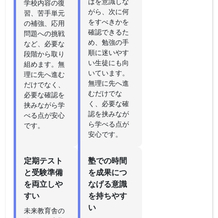
はを意識しな
学校内容の復
がら、次に何
習、苦手単元
をすべきかを
の補強、応用
確認できるた
問題への挑戦
め、勉強の手
など、必要な
順に迷いやす
段階から取り
い生徒にも向
組めます。無
いています。
理に先へ進む
無理に先へ進
だけでなく、
むだけでな
必要な確認を
く、必要な確
挟みながら学
認を挟みなが
べる点が安心
ら学べる点が
です。
安心です。
定期テスト
塾での時間
と受験準備
を成果につ
を両立しや
なげる意識
すい
を持ちやす
い
未来教育舎の