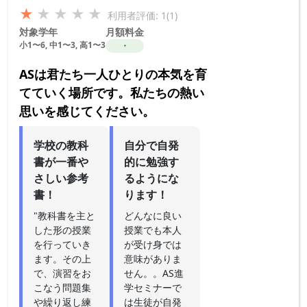
★
★
★
★
★
利用者評価: 1(1)
対象学年
月額料金
小1〜6, 中1〜3, 高1〜3
・
ASは君たち一人ひとりの本気を育
てていく場所です。私たちの熱い
思いを感じてください。
学校の教科
自分で自発
書が一番や
的に勉強す
さしい参考
るようにな
書！
ります！
"教科書を主と
どんなに良い
した形の授業
授業でも本人
を行っていき
が受け身では
ます。その上
意味がありま
で、演習をお
せん。。AS進
こなう問題集
学セミナーで
や繰り返し練
は生徒が自発