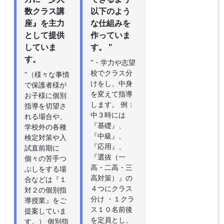
数クラス講
以下のよう
座』を主力
な仕組みを
として提供
作っていま
していま
す。 "
す。
"・学力や志望
校でクラス分
"（様々な事情
けをし、中身
で保護者様が
を変えて指導
お子様に個別
します。 例：
指導を切望さ
中３時には
れる場合や、
『基礎』、
学校外の各種
『中級』、
検定対策や入
『応用』、
試直前期に
『選抜（一
個々の苦手つ
高・二高・三
ぶしをする場
高対策）』の
合などは『１
４つにクラス
対２の個別指
分け ・１クラ
導授業』をご
ス１０名前後
提案していま
を定員とし、
す。） 個別指