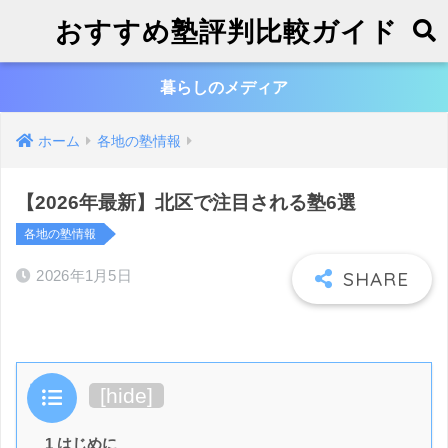
おすすめ塾評判比較ガイド
暮らしのメディア
ホーム
各地の塾情報
【2026年最新】北区で注目される塾6選
各地の塾情報
2026年1月5日
目次
[
hide
]
1 はじめに