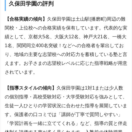
久保田学園の評判
【合格実績の傾向】
久保田学園は土山駅(播磨町)周辺の難
関校・上位校への合格実績を保有しています。代表的な実
績として、京都大5名、大阪大12名、神戸大21名、一橋大
1名、関関同立400名突破！などへの合格者を輩出してお
り、地域の主要な志望校への対応力を蓄積している塾と言
えます。お子さまの志望校レベルに応じた指導戦略が用意
されています。
【指導スタイルの傾向】
久保田学園は1対1または少人数
の個別指導・高校受験対応・大学受験対応を強みとして、
生徒一人ひとりの学習状況に合わせた指導を展開していま
す。保護者の口コミでは「講師が丁寧で質問しやすい」
「学習計画を一緒に立ててくれる」など、指導の質と伴走