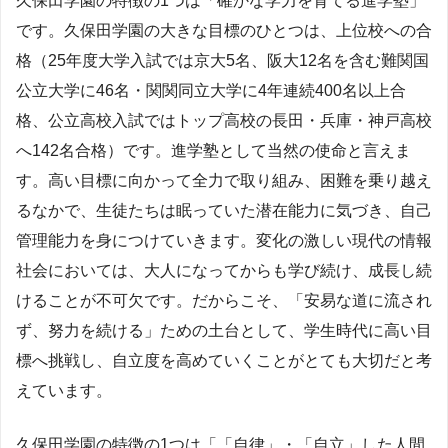
久保田学園の特徴の1つは「確かな学力を育てる進学塾」
です。久保田学園の大きな目標のひとつは、上位校への合
格（25年度大学入試では京大5名、阪大12名を含む難関国
公立大学に46名・関関同立大学に4年連続400名以上合
格、公立高校入試ではトップ高校の長田・兵庫・神戸高校
へ142名合格）です。進学塾として当然の使命と言えま
す。高い目標に向かって全力で取り組み、困難を乗り越え
るなかで、生徒たちは眠っていた潜在能力に気づき、自己
管理能力を身につけていきます。変化の激しい現代の情報
社会においては、大人になってからも学び続け、成長し続
けることが不可欠です。だからこそ、「安易な道に流され
ず、努力を続ける」ための土台として、学生時代に高い目
標へ挑戦し、自立度を高めていくことがとても大切だと考
えています。
久保田学園の特徴の1つは「「自律」・「自立」した人間