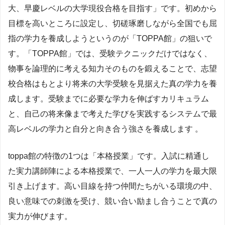
大、早慶レベルの大学現役合格を目指す」です。初めから
目標を高いところに設定し、切磋琢磨しながら全国でも屈
指の学力を養成しようというのが「TOPPA館」の狙いで
す。「TOPPA館」では、受験テクニックだけではなく、
物事を論理的に考える知力そのものを鍛えることで、志望
校合格はもとより将来の大学受験を見据えた真の学力を養
成します。受験までに必要な学力を伸ばすカリキュラム
と、自己の将来像まで考えた学びを実践するシステムで最
高レベルの学力と自分と向き合う強さを養成します 。
toppa館の特徴の1つは「本格授業」です。入試に精通し
た実力講師陣による本格授業で、一人一人の学力を最大限
引き上げます。高い目線を持つ仲間たちがいる環境の中、
良い意味での刺激を受け、競い合い励まし合うことで真の
実力が伸びます。