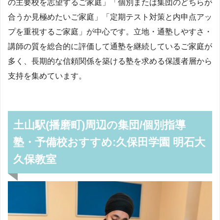
の主要校を志望するご家庭」「個別または集団のどちらが
合うか見極めたいご家庭」「定期テスト対策と内申点アッ
プを重視するご家庭」が中心です。立地・通塾しやすさ・
講師の質を総合的に評価して通塾を継続しているご家庭が
多く、長期的な信頼関係を築ける塾を求める保護者層から
支持を集めています。
土山駅(播磨町)周辺の集団/個別指導
塾・予備校おすすめ:久保田学園 明石大
久保教室