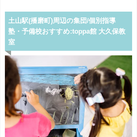
土山駅(播磨町)周辺の集団/個別指導
塾・予備校おすすめ:toppa館 大久保教
室