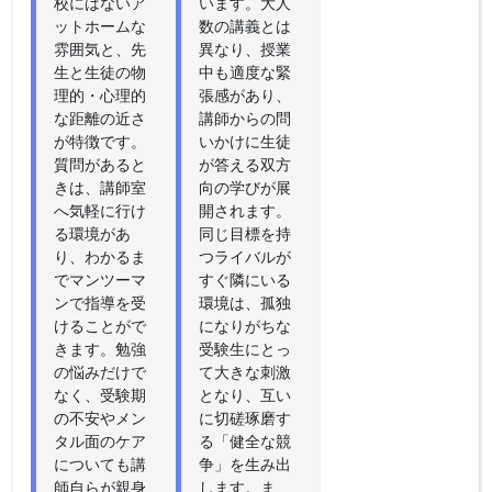
校にはないア
います。大人
ットホームな
数の講義とは
雰囲気と、先
異なり、授業
生と生徒の物
中も適度な緊
理的・心理的
張感があり、
な距離の近さ
講師からの問
が特徴です。
いかけに生徒
質問があると
が答える双方
きは、講師室
向の学びが展
へ気軽に行け
開されます。
る環境があ
同じ目標を持
り、わかるま
つライバルが
でマンツーマ
すぐ隣にいる
ンで指導を受
環境は、孤独
けることがで
になりがちな
きます。勉強
受験生にとっ
の悩みだけで
て大きな刺激
なく、受験期
となり、互い
の不安やメン
に切磋琢磨す
タル面のケア
る「健全な競
についても講
争」を生み出
師自らが親身
します。ま