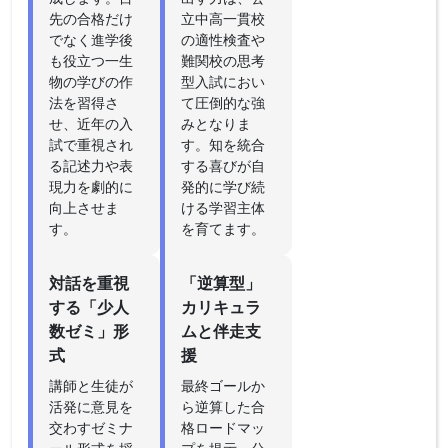
先の合格だけ
立中高一貫校
でなく進学後
の適性検査や
も役立つ一生
難関校の思考
物の学びの作
型入試におい
法を習得さ
て圧倒的な強
せ、近年の入
みとなりま
試で重視され
す。知を統合
る記述力や表
する喜びが自
現力を劇的に
発的に学び続
向上させま
ける学習主体
す。
を育てます。
対話を重視
「逆算型」
する「少人
カリキュラ
数ゼミ」形
ムと伴走支
式
援
講師と生徒が
最終ゴールか
活発に意見を
ら逆算した合
交わすゼミナ
格ロードマッ