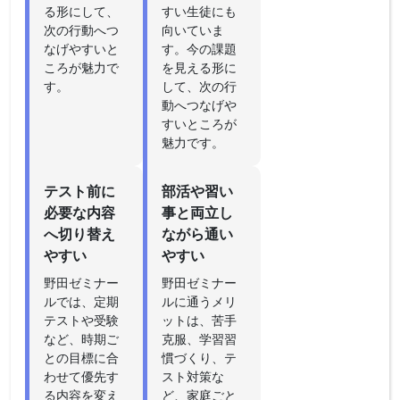
る形にして、
すい生徒にも
次の行動へつ
向いていま
なげやすいと
す。今の課題
ころが魅力で
を見える形に
す。
して、次の行
動へつなげや
すいところが
魅力です。
テスト前に
部活や習い
必要な内容
事と両立し
へ切り替え
ながら通い
やすい
やすい
野田ゼミナー
野田ゼミナー
ルでは、定期
ルに通うメリ
テストや受験
ットは、苦手
など、時期ご
克服、学習習
との目標に合
慣づくり、テ
わせて優先す
スト対策な
る内容を変え
ど、家庭ごと