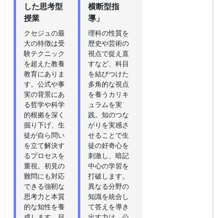
した思考型
横断型指
授業
導」
クセジュの最
理科の性質を
大の特徴は受
歴史や芸術の
験テクニック
視点で捉え直
を超えた教養
すなど、科目
教育にありま
を結びつけた
す。公式や事
多角的な視点
実の背景にあ
を養うカリキ
る哲学や科学
ュラムを実
的根拠を深く
践。知のつな
掘り下げ、生
がりを実感さ
徒が自ら問い
せることで生
を立て解決す
徒の好奇心を
るプロセスを
刺激し、暗記
重視。初見の
中心の学習を
難問にも対応
打破します。
できる強靭な
異なる分野の
思考力と本質
知識を統合し
的な知性を養
て答えを導き
成します。目
出す力は、公