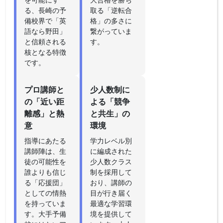
る、長崎の予
取る「逆転合
備校界で「英
格」の多さに
語なら野田」
繋がっていま
と信頼される
す。
核となる特徴
です。
プロ講師と
少人数制に
の「近い距
よる「競争
離感」と熱
と共生」の
意
環境
指導にあたる
学力レベル別
講師陣は、生
に編成された
徒の可能性を
少人数クラス
誰よりも信じ
制を採用して
る「応援団」
おり、講師の
としての情熱
目が行き届く
を持っていま
最適な学習環
す。大手予備
境を提供して