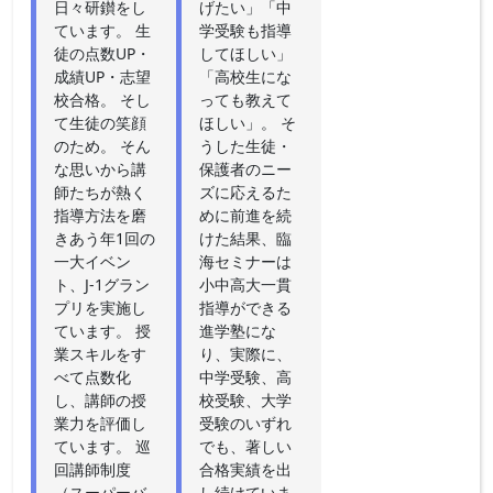
日々研鑚をし
げたい」「中
ています。 生
学受験も指導
徒の点数UP・
してほしい」
成績UP・志望
「高校生にな
校合格。 そし
っても教えて
て生徒の笑顔
ほしい」。 そ
のため。 そん
うした生徒・
な思いから講
保護者のニー
師たちが熱く
ズに応えるた
指導方法を磨
めに前進を続
きあう年1回の
けた結果、臨
一大イベン
海セミナーは
ト、J-1グラン
小中高大一貫
プリを実施し
指導ができる
ています。 授
進学塾にな
業スキルをす
り、実際に、
べて点数化
中学受験、高
し、講師の授
校受験、大学
業力を評価し
受験のいずれ
ています。 巡
でも、著しい
回講師制度
合格実績を出
（スーパーバ
し続けていま