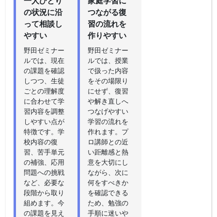
一人ひとり
家庭学習に
の状況に沿
つながる復
って相談し
習の流れを
やすい
作りやすい
野田ゼミナー
野田ゼミナー
ルでは、現在
ルでは、授業
の課題を確認
で扱った内容
しつつ、生徒
をその場限り
ごとの理解度
にせず、復習
に合わせて学
や解き直しへ
習内容を調整
つなげやすい
しやすい点が
学習の流れを
特徴です。学
作れます。プ
校内容の復
ロ講師との近
習、苦手単元
い距離感と熱
の補強、応用
意を大切にし
問題への挑戦
ながら、次に
など、必要な
何をすべきか
段階から取り
を確認できる
組めます。今
ため、勉強の
の課題を見え
手順に迷いや