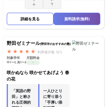
ム
て
詳細を見る
資料請求(無料)
野田ゼミナール
(野田市のおすすめの塾)
★
★
★
★
★
利用者評価: 5(1)
対象学年
月額料金
中1〜3, 高1〜3
・
咲かぬなら 咲かせてあげよう 春
の花
「英語の野
一人ひとり
田」と称さ
に寄り添う
れる圧倒的
「手厚い添