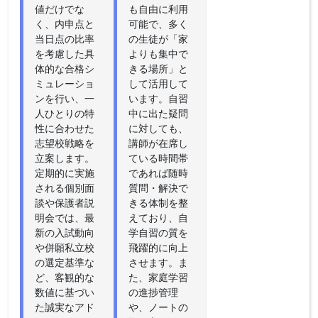
値だけでな
も自由に利用
く、内申点と
可能で、多く
当日点の比率
の生徒が「家
を考慮した具
よりも集中で
体的な合格シ
きる場所」と
ミュレーショ
して活用して
ンを行い、一
います。自習
人ひとりの特
中に出た疑問
性に合わせた
に対しても、
志望校戦略を
講師が在席し
立案します。
ている時間帯
定期的に実施
であれば随時
される個別面
質問・解決で
談や保護者説
きる体制を整
明会では、最
えており、自
新の入試動向
学自習の質を
や併願私立校
飛躍的に向上
の選定基準な
させます。ま
ど、客観的な
た、家庭学習
数値に基づい
の進捗管理
た誠実なアド
や、ノートの