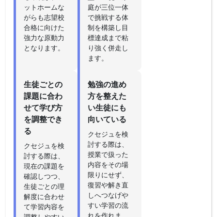
ットホームな
庭が三位一体
がらも志望校
で挑戦する体
合格に向けた
制を構築し目
強力な原動力
標達成まで粘
となります。
り強く併走し
ます。
生徒ごとの
勉強の進め
課題に合わ
方を整えた
せて学び方
い生徒にも
を調整でき
向いている
る
クセジュを検
討する際は、
クセジュを検
授業で扱った
討する際は、
内容をその場
現在の課題を
限りにせず、
確認しつつ、
復習や解き直
生徒ごとの理
しへつなげや
解度に合わせ
すい学習の流
て学習内容を
れを作れま
調整しやすい