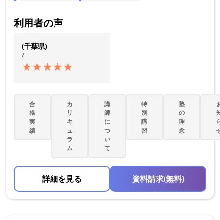
利用者の声
(千葉県)
/
★
★
★
★
★
合
カ
講
特
塾
格
リ
師
別
の
実
キ
に
講
理
績
ュ
つ
習
念
ラ
い
ム
て
詳細を見る
資料請求(無料)