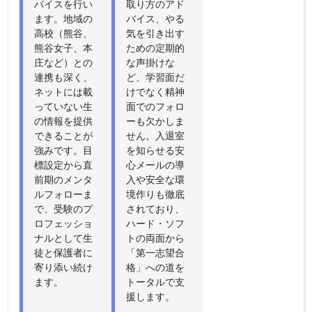
バイスを行い
取り方のアド
ます。地域の
バイス、やる
高校（熊谷、
気を引き出す
熊谷女子、本
ための定期的
庄など）との
な声掛けな
連携も深く、
ど、学習面だ
ネットには載
けでなく精神
っていない生
面でのフォロ
の情報を提供
ーも欠かしま
できることが
せん。入退室
強みです。目
を知らせる安
標設定から直
心メールの導
前期のメンタ
入や安全な環
ルフォローま
境作りも徹底
で、受験のプ
されており、
ロフェッショ
ハード・ソフ
ナルとして生
トの両面から
徒と保護者に
「第一志望合
寄り添い続け
格」への道を
ます。
トータルで支
援します。