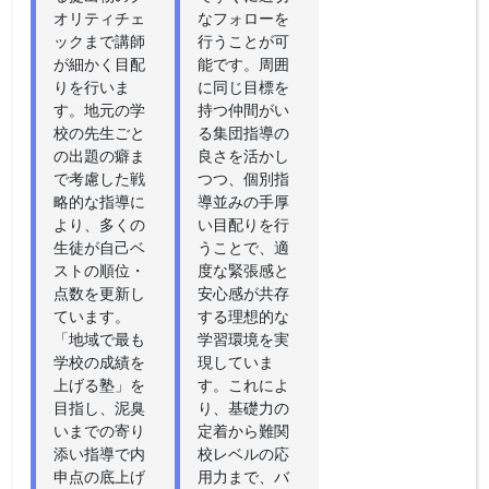
オリティチェ
なフォローを
ックまで講師
行うことが可
が細かく目配
能です。周囲
りを行いま
に同じ目標を
す。地元の学
持つ仲間がい
校の先生ごと
る集団指導の
の出題の癖ま
良さを活かし
で考慮した戦
つつ、個別指
略的な指導に
導並みの手厚
より、多くの
い目配りを行
生徒が自己ベ
うことで、適
ストの順位・
度な緊張感と
点数を更新し
安心感が共存
ています。
する理想的な
「地域で最も
学習環境を実
学校の成績を
現していま
上げる塾」を
す。これによ
目指し、泥臭
り、基礎力の
いまでの寄り
定着から難関
添い指導で内
校レベルの応
申点の底上げ
用力まで、バ