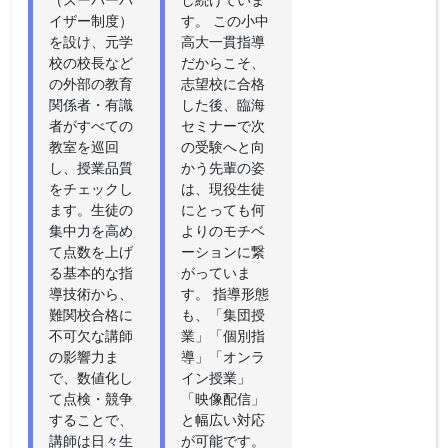
イザー制度）
す。 この小中
を設け、元学
高大一貫指導
校の校長など
だからこそ、
の外部の教育
志望校に合格
関係者・有識
した後、臨海
者がすべての
セミナーで次
教室を巡回
の受験へと向
し、授業品質
かう先輩の姿
をチェックし
は、現役生徒
ます。生徒の
にとっても何
集中力を高め
よりのモチベ
て点数を上げ
ーションに繋
る基本的な指
がっていま
導技術から、
す。 指導形態
難関校合格に
も、「集団授
不可欠な講師
業」「個別指
の影響力ま
導」「オンラ
で、数値化し
イン授業」
て点検・競争
「映像配信」
することで、
と幅広い対応
講師は日々生
が可能です。