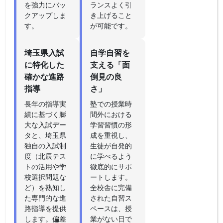
を強力にバッ
ランスよく引
クアップしま
き上げること
す。
が可能です。
埼玉県入試
自学自習を
に特化した
支える「面
確かな進路
倒見の良
指導
さ」
長年の指導実
塾での授業時
績に基づく膨
間外における
大な入試デー
学習習慣の形
タと、埼玉県
成を重視し、
独自の入試制
生徒が自発的
度（北辰テス
に学べるよう
トの活用や学
徹底的にサポ
校選択問題な
ートします。
ど）を熟知し
全校舎に完備
た専門的な進
された自習ス
路指導を提供
ペースは、授
します。偏差
業がない日で