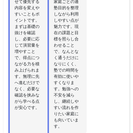
せて優先する
家庭ごとの通
内容を変えや
塾目的を整理
すいこともポ
しながら利用
イントです。
しやすい点が
まずは基礎の
魅力です。現
抜けを確認
在の課題と目
し、必要に応
標を照らし合
じて演習量を
わせること
増やすこと
で、なんとな
で、得点につ
く通うだけに
ながる力を積
なりにくく、
み上げられま
塾での時間を
す。無理に先
有効に使いや
へ進むだけで
すくなりま
なく、必要な
す。勉強への
確認を挟みな
不安を減ら
がら学べる点
し、継続しや
が安心です。
すい流れを作
りたい家庭に
も向いていま
す。