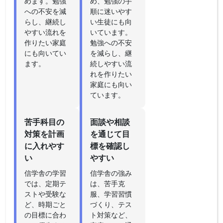
めます。勉強
め、勉強の手
への不安を減
順に迷いやす
らし、継続し
い生徒にも向
やすい流れを
いています。
作りたい家庭
勉強への不安
にも向いてい
を減らし、継
ます。
続しやすい流
れを作りたい
家庭にも向い
ています。
苦手科目の
面談や相談
対策を計画
を通じて目
に入れやす
標を確認し
い
やすい
信学舎の学習
信学舎の強み
では、定期テ
は、苦手克
ストや受験な
服、学習習慣
ど、時期ごと
づくり、テス
の目標に合わ
ト対策など、