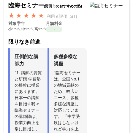
臨海セミナー
(野田市のおすすめの塾)
★
★
★
★
★
利用者評価: 5(1)
対象学年
月額料金
小1〜6, 中1〜3, 高1〜3
・
限りなき前進
圧倒的な講
多種多様な
師力
講座
"1. 講師の資質
"臨海セミナー
と研鑽 学習塾
は、全国No.1
の根幹は授業
の地域貢献の
にあります。
ため、幅広い
日本一の講師
コース、多種
を目指す我々
多様な講座に
臨海セミナー
対応していま
の講師陣は、
す。 「中学受
授業力向上を
験はしないけ
常に目指し、
れど学力を上