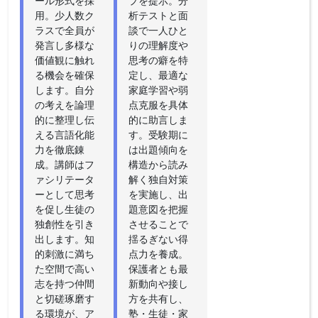
ール形式を採
プを提示。分
用。少人数ク
析テストと面
ラスで全員が
談で一人ひと
発言し多様な
りの理解度や
価値観に触れ
思考の癖を特
る機会を確保
定し、最適な
します。自分
家庭学習や弱
の考えを論理
点克服を具体
的に整理し伝
的に助言しま
える言語化能
す。受験期に
力を徹底錬
は出題傾向を
成。講師はフ
構造から読み
ァシリテータ
解く独自対策
ーとして思考
を実施し、出
を促し生徒の
題意図を把握
独創性を引き
させることで
出します。知
揺るぎない得
的刺激に満ち
点力を養成。
た空間で高い
保護者とも最
志を持つ仲間
新動向や接し
と切磋琢磨す
方を共有し、
る環境が、ア
塾・生徒・家