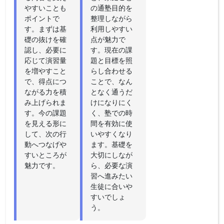
やすいことも
の通塾目的を
ポイントで
整理しながら
す。まずは基
利用しやすい
礎の抜けを確
点が魅力で
認し、必要に
す。現在の課
応じて演習量
題と目標を照
を増やすこと
らし合わせる
で、得点につ
ことで、なん
ながる力を積
となく通うだ
み上げられま
けになりにく
す。今の課題
く、塾での時
を見える形に
間を有効に使
して、次の行
いやすくなり
動へつなげや
ます。基礎を
すいところが
大切にしなが
魅力です。
ら、必要な演
習へ進みたい
生徒に合いや
すいでしょ
う。