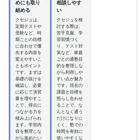
めにも取り
相談しやす
組める
い
クセジュは、
クセジュを検
定期テストや
討する際は、
受験など、時
苦手克服、学
期ごとの目標
習習慣づく
に合わせて優
り、テスト対
先する内容を
策など、家庭
変えやすいこ
ごとの通塾目
ともポイント
的を整理しな
です。まずは
がら利用しや
基礎の抜けを
すい点が魅力
確認し、必要
です。現在の
に応じて演習
課題と目標を
量を増やすこ
照らし合わせ
とで、得点に
ることで、な
つながる力を
んとなく通う
積み上げられ
だけになりに
ます。学習内
くく、塾での
容を整理しな
時間を有効に
がら進めたい
使いやすくな