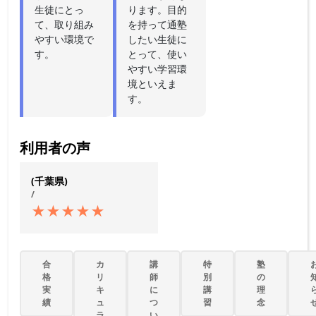
生徒にとっ
ります。目的
て、取り組み
を持って通塾
やすい環境で
したい生徒に
す。
とって、使い
やすい学習環
境といえま
す。
利用者の声
(千葉県)
/
★
★
★
★
★
合
カ
講
特
塾
格
リ
師
別
の
実
キ
に
講
理
績
ュ
つ
習
念
ラ
い