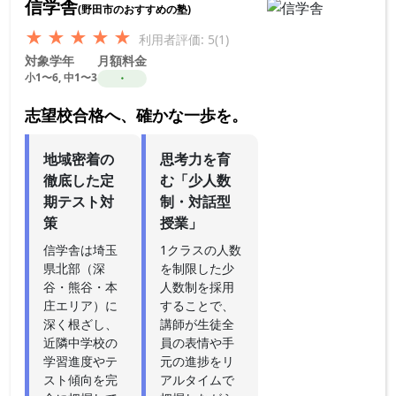
信学舎
(野田市のおすすめの塾)
★
★
★
★
★
利用者評価: 5(1)
対象学年
月額料金
小1〜6, 中1〜3
・
志望校合格へ、確かな一歩を。
地域密着の
思考力を育
徹底した定
む「少人数
期テスト対
制・対話型
策
授業」
信学舎は埼玉
1クラスの人数
県北部（深
を制限した少
谷・熊谷・本
人数制を採用
庄エリア）に
することで、
深く根ざし、
講師が生徒全
近隣中学校の
員の表情や手
学習進度やテ
元の進捗をリ
スト傾向を完
アルタイムで