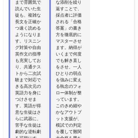
まで雰囲気で
な添削を繰り
読んでいた生
返すことで、
徒も、複雑な
採点者に評価
長文を正確か
される「合格
つ速く読める
答案」の書き
ようになりま
方を徹底的に
す。リスニン
マスターさせ
グ対策や自由
ます。納得が
英作文の指導
いくまで何度
も充実してお
でも解き直し
り、共通テス
をさせ、一人
トから二次試
ひとりの弱点
験まで対応で
を強みに変え
きる高次元の
る執念のフォ
英語力を身に
ロー体制が整
つけさせま
っています。
す。英語が得
このきめ細や
意な生徒はさ
かなアウトプ
らに武器に、
ット支援が、
苦手な生徒は
模試での判定
劇的な逆転劇
を覆して難関
を可能にす
大合格を勝ち