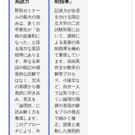
英語力
削指導」
野田ゼミナー
記述力が合否
ルの最大の強
を分ける国公
みは、多くの
立大学の二次
卒業生が「合
試験対策にお
格の起爆剤に
いて、講師に
なった」と語
よる直接の添
る強力な英語
削指導を極め
指導にありま
て重視してい
す。単なる単
ます。自由英
語の暗記や感
作文や数学の
覚的な読解で
解答プロセ
はなく、文法
ス、小論文な
の基礎から徹
ど、自分一人
底的に叩き込
では気づきに
み、英文を
くい論理の飛
「論理的」に
躍や表現の癖
読み解く力を
をプロの視点
養成します。
で細かく修
このアプロー
正。授業と連
チにより、今
動した個別的