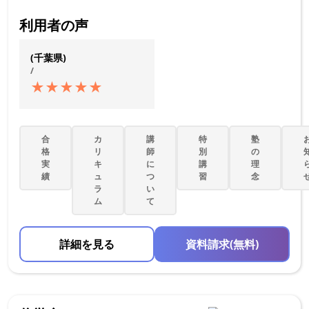
利用者の声
(千葉県)
/
★
★
★
★
★
合
カ
講
特
塾
格
リ
師
別
の
実
キ
に
講
理
績
ュ
つ
習
念
ラ
い
ム
て
詳細を見る
資料請求(無料)