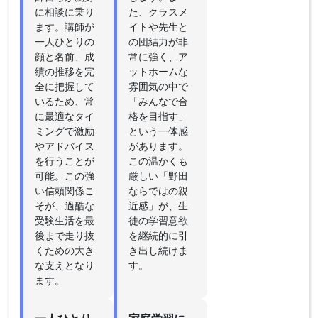
に相談に乗り
た、クラスメ
ます。講師が
イトや先生と
一人ひとりの
の団結力が非
顔と名前、成
常に強く、ア
績の推移を完
ットホームな
全に把握して
雰囲気の中で
いるため、常
「みんなで合
に最適なタイ
格を目指す」
ミングで激励
という一体感
やアドバイス
があります。
を行うことが
この温かくも
可能。この強
厳しい「野田
い信頼関係こ
ならではの親
そが、過酷な
近感」が、生
受験生活を最
徒の学習意欲
後まで走り抜
を継続的に引
くための大き
き出し続けま
な支えとなり
す。
ます。