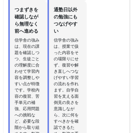
つまずきを
通塾日以外
確認しなが
の勉強にも
ら無理なく
つなげやす
前へ進める
い
信学舎の強み
信学舎の強み
は、現在の課
は、授業で扱
題を確認しつ
った内容をそ
つ、生徒ごと
の場限りにせ
の理解度に合
ず、復習や解
わせて学習内
き直しへつな
容を調整しや
げやすい学習
すい点が特徴
の流れを作れ
です。学校内
ます。自学自
容の復習、苦
習を支える面
手単元の補
倒見の良さを
強、応用問題
意識しなが
への挑戦な
ら、次に何を
ど、必要な段
すべきかを確
階から取り組
認できるた