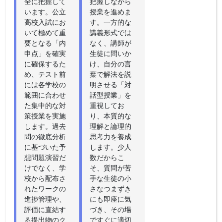
全に把握して
把握しながら
います。公立
授業を進めま
高校入試にお
す。一方的な
いて極めて重
講義形式では
要となる「内
なく、講師が
申点」を確実
生徒に問いか
に確保するた
け、自分の言
め、テスト前
葉で解法を説
には各学校の
明させる「対
範囲に合わせ
話型授業」を
た集中的な対
重視してお
策授業を実施
り、本質的な
します。過去
理解と論理的
問の徹底分析
思考力を養成
に基づいた予
します。少人
想問題演習だ
数だからこ
けでなく、学
そ、質問が苦
校から配布さ
手な生徒の小
れたワークの
さなつまずき
進捗管理や、
にも即座に気
評価に直結す
づき、その場
る提出物のク
ですぐに適切