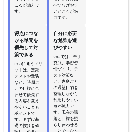
ころが魅力で
へつなげやす
す。
いところが魅
力です。
得点につな
自分に必要
がる単元を
な勉強を選
優先して対
びやすい
策できる
enaでは、苦手
克服、学習習
enaに通うメリ
慣づくり、テ
ットは、定期
スト対策な
テストや受験
ど、家庭ごと
など、時期ご
の通塾目的を
との目標に合
整理しながら
わせて優先す
利用しやすい
る内容を変え
点が魅力で
やすいことも
す。現在の課
ポイントで
題と目標を照
す。まずは基
らし合わせる
礎の抜けを確
ことで、なん
認し、必要に