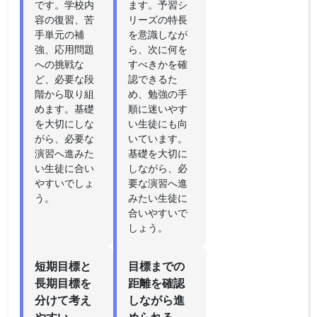
です。学校内
ます。予習シ
容の復習、苦
リーズの特長
手単元の補
を意識しなが
強、応用問題
ら、次に何を
への挑戦な
すべきかを確
ど、必要な段
認できるた
階から取り組
め、勉強の手
めます。基礎
順に迷いやす
を大切にしな
い生徒にも向
がら、必要な
いています。
演習へ進みた
基礎を大切に
い生徒に合い
しながら、必
やすいでしょ
要な演習へ進
う。
みたい生徒に
合いやすいで
しょう。
短期目標と
目標までの
長期目標を
距離を確認
分けて考え
しながら進
やすい
められる