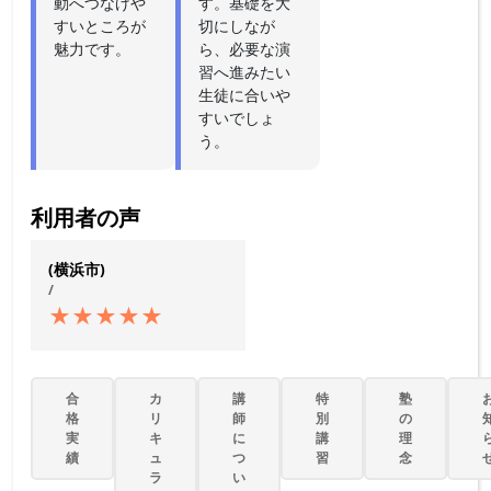
動へつなげや
す。基礎を大
すいところが
切にしなが
魅力です。
ら、必要な演
習へ進みたい
生徒に合いや
すいでしょ
う。
利用者の声
(横浜市)
/
★
★
★
★
★
合
カ
講
特
塾
格
リ
師
別
の
実
キ
に
講
理
績
ュ
つ
習
念
ラ
い