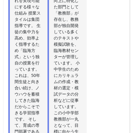
れを実現可能
向上に特化し
にする様々な
た部門として
仕組み 授業ス
「教務部」が
タイルは集団
存在し、教務
指導です。 生
部が独自開発
徒の集中力を
している多く
高め、効率よ
のテキストや
く指導するた
模擬試験を、
め「臨海方
臨海教材セン
式」という独
ターが管理し
自の授業を行
ています。 小
っています。
中学生のため
これは、50年
にカリキュラ
間生徒と向き
ムの作成・教
合い続け、ノ
材の選定・模
ウハウを蓄積
試データの分
してきた臨海
析などに従事
だからこそで
しています。
きる学習指導
この小中学部
です。 そし
教務部が一丸
て、育成の専
となって、目
門部署である
標に向かう生