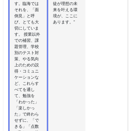
す。臨海では
徒が理想の未
それを、「面
来を叶える環
倒見」と呼
境が、ここに
び、とても大
あります。"
切にしていま
す。 授業以外
での補習、課
題管理、学校
別のテスト対
策、やる気向
上のための説
得・コミュニ
ケーションな
ど、これらす
べてを通し
て、勉強を
「わかった」
「楽しかっ
た」で終わら
せずに、「で
きる」「点数