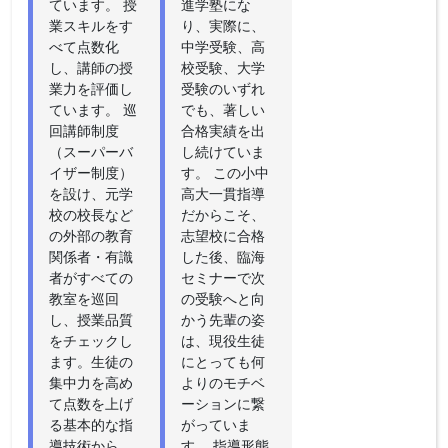
ています。 授
進学塾にな
業スキルをす
り、実際に、
べて点数化
中学受験、高
し、講師の授
校受験、大学
業力を評価し
受験のいずれ
ています。 巡
でも、著しい
回講師制度
合格実績を出
（スーパーバ
し続けていま
イザー制度）
す。 この小中
を設け、元学
高大一貫指導
校の校長など
だからこそ、
の外部の教育
志望校に合格
関係者・有識
した後、臨海
者がすべての
セミナーで次
教室を巡回
の受験へと向
し、授業品質
かう先輩の姿
をチェックし
は、現役生徒
ます。生徒の
にとっても何
集中力を高め
よりのモチベ
て点数を上げ
ーションに繋
る基本的な指
がっていま
導技術から、
す。 指導形態