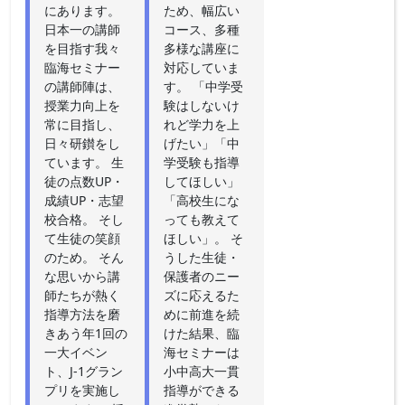
にあります。
ため、幅広い
日本一の講師
コース、多種
を目指す我々
多様な講座に
臨海セミナー
対応していま
の講師陣は、
す。 「中学受
授業力向上を
験はしないけ
常に目指し、
れど学力を上
日々研鑚をし
げたい」「中
ています。 生
学受験も指導
徒の点数UP・
してほしい」
成績UP・志望
「高校生にな
校合格。 そし
っても教えて
て生徒の笑顔
ほしい」。 そ
のため。 そん
うした生徒・
な思いから講
保護者のニー
師たちが熱く
ズに応えるた
指導方法を磨
めに前進を続
きあう年1回の
けた結果、臨
一大イベン
海セミナーは
ト、J-1グラン
小中高大一貫
プリを実施し
指導ができる