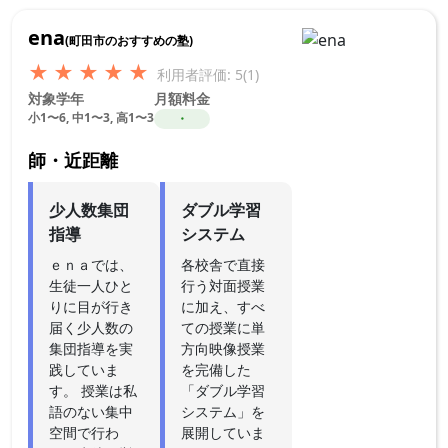
ena
(町田市のおすすめの塾)
★
★
★
★
★
利用者評価: 5(1)
対象学年
月額料金
小1〜6, 中1〜3, 高1〜3
・
師・近距離
少人数集団
ダブル学習
指導
システム
ｅｎａでは、
各校舎で直接
生徒一人ひと
行う対面授業
りに目が行き
に加え、すべ
届く少人数の
ての授業に単
集団指導を実
方向映像授業
践していま
を完備した
す。 授業は私
「ダブル学習
語のない集中
システム」を
空間で行わ
展開していま