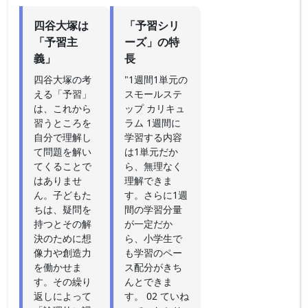
四谷大塚は
「予習シリ
「予習主
ーズ」の特
義」
長
四谷大塚の考
"1週間1単元の
える「予習」
スモールステ
は、これから
ップ カリキュ
習うところを
ラム 1週間に
自分で理解し
学習する内容
て問題を解い
は1単元だか
てくることで
ら、無理なく
はありませ
理解できま
ん。子どもた
す。さらに1週
ちは、疑問を
間の学習分量
持つとその解
が一定だか
決のために想
ら、小学生で
像力や創造力
も学習のペー
を働かせま
ス配分がきち
す。その繰り
んとできま
返しによって
す。 02 ていね