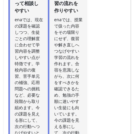
って相談し
習の流れを
やすい
作りやすい
enaでは、現在
enaでは、授業
の課題を確認
で扱った内容
しつつ、生徒
をその場限り
ごとの理解度
にせず、復習
に合わせて学
や解き直しへ
習内容を調整
つなげやすい
しやすい点が
学習の流れを
特徴です。学
作れます。合
校内容の復
宿を意識しな
習、苦手単元
がら、次に何
の補強、応用
をすべきかを
問題への挑戦
確認できるた
など、必要な
め、勉強の手
段階から取り
順に迷いやす
組めます。今
い生徒にも向
の課題を見え
いています。
る形にして、
今の課題を見
次の行動へつ
える形にし
なげやすいと
て、次の行動