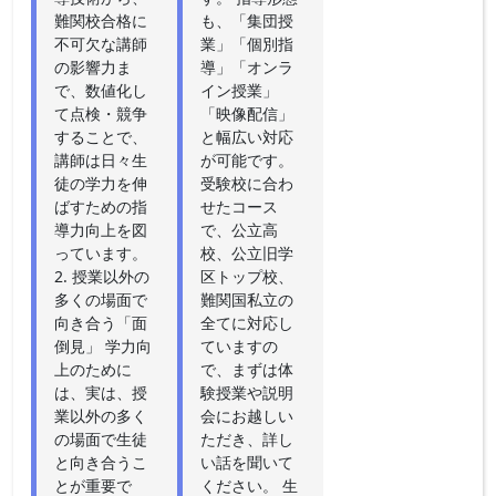
難関校合格に
も、「集団授
不可欠な講師
業」「個別指
の影響力ま
導」「オンラ
で、数値化し
イン授業」
て点検・競争
「映像配信」
することで、
と幅広い対応
講師は日々生
が可能です。
徒の学力を伸
受験校に合わ
ばすための指
せたコース
導力向上を図
で、公立高
っています。
校、公立旧学
2. 授業以外の
区トップ校、
多くの場面で
難関国私立の
向き合う「面
全てに対応し
倒見」 学力向
ていますの
上のために
で、まずは体
は、実は、授
験授業や説明
業以外の多く
会にお越しい
の場面で生徒
ただき、詳し
と向き合うこ
い話を聞いて
とが重要で
ください。 生