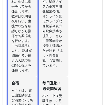
れ、生徒は挙
す。録画タイ
手をしてから
プの単方向映
発言します。
像授業の他、
教師は机間巡
オンライン配
視を行い、生
信のライブ映
徒の状況を確
像授業や双方
認しながら指
向映像授業も
導や答案添削
提供し、さら
を行います。
に保護者様が
この指導法に
授業を確認い
より、 記述式
ただける 「ネ
問題が多い最
ット授業参
近の入試で圧
観」も実施し
倒的な強さを
ています。
発揮します。
合宿
毎日登塾・
過去問演習
ｅｎａは、 富
士山近隣およ
小 6・中 3 受
び清里に7カ所
験生は、9 月
の合宿場を所