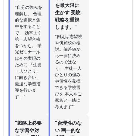
を最大限に
"自分の強みを
生かす 受験
理解し、 合理
戦略を重視
的な選択と集
中をすること
します。"
で、 効率よく
"例えば志望校
第一志望合格
や併願校の検
をつかむ。 栄
討。偏差値か
光ゼミナール
ら一律に決め
はその実現の
るのではな
ために 「生徒
く、 生徒一人
一人ひとり」
ひとりの強み
に向き合い、
や個性を発揮
最適な学習指
できる学校選
導を行いま
びを 本人やご
す。"
家族と一緒に
考えます"
"戦略上必要
"合理性のな
な学習や対
い 画一的な