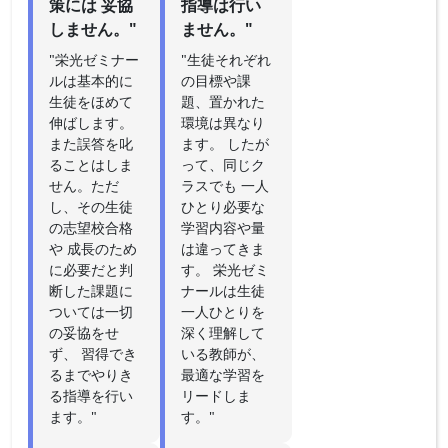
策には 妥協
指導は行い
しません。"
ません。"
"栄光ゼミナー
"生徒それぞれ
ルは基本的に
の目標や課
生徒をほめて
題、置かれた
伸ばします。
環境は異なり
また誤答を叱
ます。 したが
ることはしま
って、同じク
せん。ただ
ラスでも 一人
し、その生徒
ひとり必要な
の志望校合格
学習内容や量
や 成長のため
は違ってきま
に必要だと判
す。 栄光ゼミ
断した課題に
ナールは生徒
ついては一切
一人ひとりを
の妥協をせ
深く理解して
ず、 習得でき
いる教師が、
るまでやりき
最適な学習を
る指導を行い
リードしま
ます。"
す。"