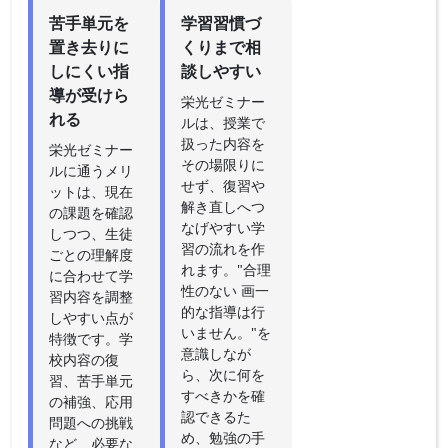
苦手単元を
学習習慣づ
置き去りに
くりまで相
しにくい指
談しやすい
導が受けら
栄光ゼミナー
れる
ルは、授業で
扱った内容を
栄光ゼミナー
その場限りに
ルに通うメリ
せず、復習や
ットは、現在
解き直しへつ
の課題を確認
なげやすい学
しつつ、生徒
習の流れを作
ごとの理解度
れます。"合理
に合わせて学
性のない 画一
習内容を調整
的な指導は行
しやすい点が
いません。"を
特徴です。学
意識しなが
校内容の復
ら、次に何を
習、苦手単元
すべきかを確
の補強、応用
認できるた
問題への挑戦
め、勉強の手
など、必要な