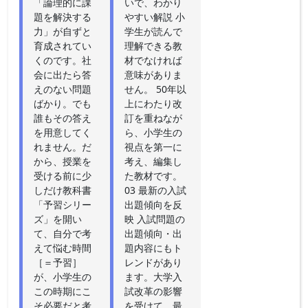
「論理的に課
いで、わかり
題を解決する
やすい解説 小
力」が自ずと
学生が読んで
育成されてい
理解できる教
くのです。社
材でなければ
会に出たら答
意味がありま
えのない問題
せん。 50年以
ばかり。でも
上にわたり改
誰もその答え
訂を重ねなが
を用意してく
ら、小学生の
れません。だ
視点を第一に
から、授業を
考え、編集し
受ける前に少
た教材です。
しだけ教科書
03 最新の入試
「予習シリー
出題傾向を反
ズ」を開い
映 入試問題の
て、自分で考
出題傾向・出
えて悩む時間
題内容にもト
［＝予習］
レンドがあり
が、小学生の
ます。大学入
この時期にこ
試改革の影響
そ必要だと考
を受けて、最