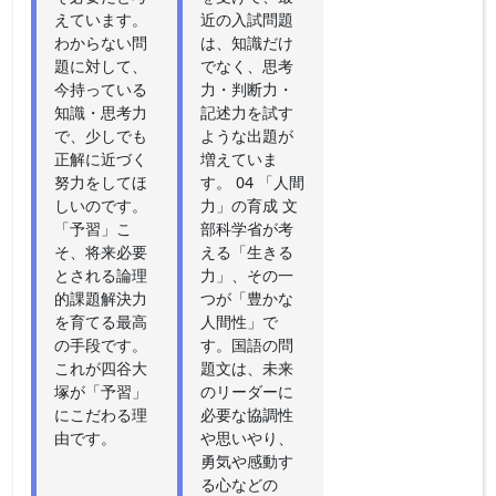
えています。
近の入試問題
わからない問
は、知識だけ
題に対して、
でなく、思考
今持っている
力・判断力・
知識・思考力
記述力を試す
で、少しでも
ような出題が
正解に近づく
増えていま
努力をしてほ
す。 04 「人間
しいのです。
力」の育成 文
「予習」こ
部科学省が考
そ、将来必要
える「生きる
とされる論理
力」、その一
的課題解決力
つが「豊かな
を育てる最高
人間性」で
の手段です。
す。国語の問
これが四谷大
題文は、未来
塚が「予習」
のリーダーに
にこだわる理
必要な協調性
由です。
や思いやり、
勇気や感動す
る心などの