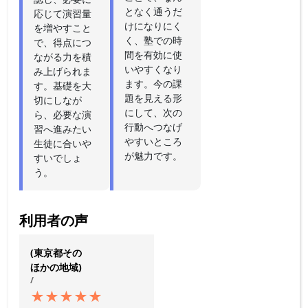
となく通うだ
応じて演習量
けになりにく
を増やすこと
く、塾での時
で、得点につ
間を有効に使
ながる力を積
いやすくなり
み上げられま
ます。今の課
す。基礎を大
題を見える形
切にしなが
にして、次の
ら、必要な演
行動へつなげ
習へ進みたい
やすいところ
生徒に合いや
が魅力です。
すいでしょ
う。
利用者の声
(東京都その
ほかの地域)
/
★
★
★
★
★