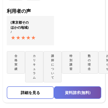
利用者の声
(東京都その
ほかの地域)
/
★
★
★
★
★
合
カ
講
特
塾
格
リ
師
別
の
実
キ
に
講
理
績
ュ
つ
習
念
ラ
い
ム
て
詳細を見る
資料請求(無料)