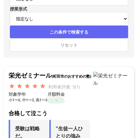
授業形式
この条件で検索する
リセット
栄光ゼミナール
(町田市のおすすめの塾)
★
★
★
★
★
利用者評価: 5(1)
対象学年
月額料金
小1〜6, 中1〜3, 高1〜3
・
合格して泣こう
受験は戦略
"生徒一人ひ
だ。
とりの強み