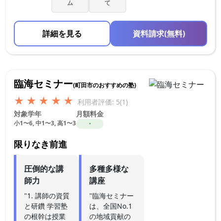
ム
て
詳細を見る
資料請求(無料)
臨海セミナー
(町田市のおすすめの塾)
★
★
★
★
★
利用者評価: 5(1)
対象学年
月額料金
小1〜6, 中1〜3, 高1〜3
・
限りなき前進
圧倒的な講
多種多様な
師力
講座
"1. 講師の資質
"臨海セミナー
と研鑽 学習塾
は、全国No.1
の根幹は授業
の地域貢献の