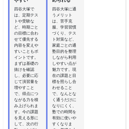
四谷大塚で
四谷大塚に通
は、定期テス
うメリット
トや受験な
は、苦手克
ど、時期ごと
服、学習習慣
の目標に合わ
づくり、テス
せて優先する
ト対策など、
内容を変えや
家庭ごとの通
すいこともポ
塾目的を整理
イントです。
しながら利用
まずは基礎の
しやすい点が
抜けを確認
魅力です。現
し、必要に応
在の課題と目
じて演習量を
標を照らし合
増やすこと
わせること
で、得点につ
で、なんとな
ながる力を積
く通うだけに
み上げられま
なりにくく、
す。今の課題
塾での時間を
を見える形に
有効に使いや
して、次の行
すくなりま