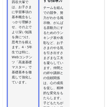
する指導力
四谷大塚で
は、お子さま
チームを組ん
に学習事項の
での競争、努
基本概念をし
力がわかる掲
っかり理解さ
示物、がんば
せ、その上で
る原動力にす
より深い知識
るためのラン
を身につけ、
キング表や表
思考力を鍛え
彰など、お子
ます。4・5年
さまのやる気
生では特に、
を引き出すさ
Webコンテン
まざまな工夫
ツ「高速基礎
を凝らしてい
マスター」で
ます。仲間と
基礎基本を徹
の絆や講師と
底して強化し
の信頼関係
ています。
は、心の成長
を促し、精神
的な変化をも
たらします。
子どもたちが