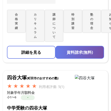
合
カ
講
特
塾
格
リ
師
別
の
実
キ
に
講
理
績
ュ
つ
習
念
ラ
い
ム
て
詳細を見る
資料請求(無料)
四谷大塚
(町田市のおすすめの塾)
★
★
★
★
★
利用者評価: 5(1)
対象学年
月額料金
小1〜6
・
中学受験の四谷大塚