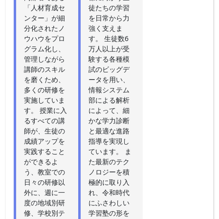
「人材育成セ
徒たちの学習
ンター」が細
を日常から力
分化されたノ
強く支えま
ウハウをプロ
す。 生徒数6
グラム化し、
万人以上が受
管理しながら
験する各種模
講師のスキル
試のビッグデ
を磨くため、
ータを用い、
多くの研修を
情報システム
実施していま
部による解析
す。 授業に入
によって、細
るすべての講
かな学力診断
師が、生徒の
と最適な進路
成績アップを
指導を実現し
実践すること
ています。 ま
ができるよ
た最新のテク
う、教室での
ノロジーを積
日々の研修以
極的に取り入
外に、週に一
れ、令和時代
度の地域別研
にふさわしい
修、学校別テ
学習塾の形を