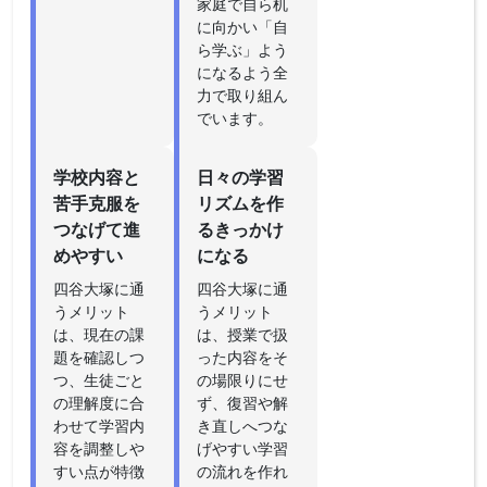
家庭で自ら机
に向かい「自
ら学ぶ」よう
になるよう全
力で取り組ん
でいます。
学校内容と
日々の学習
苦手克服を
リズムを作
つなげて進
るきっかけ
めやすい
になる
四谷大塚に通
四谷大塚に通
うメリット
うメリット
は、現在の課
は、授業で扱
題を確認しつ
った内容をそ
つ、生徒ごと
の場限りにせ
の理解度に合
ず、復習や解
わせて学習内
き直しへつな
容を調整しや
げやすい学習
すい点が特徴
の流れを作れ