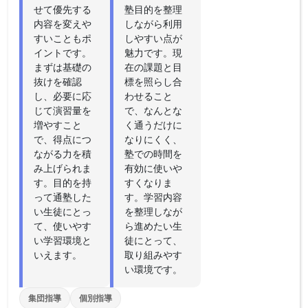
せて優先する
塾目的を整理
内容を変えや
しながら利用
すいこともポ
しやすい点が
イントです。
魅力です。現
まずは基礎の
在の課題と目
抜けを確認
標を照らし合
し、必要に応
わせること
じて演習量を
で、なんとな
増やすこと
く通うだけに
で、得点につ
なりにくく、
ながる力を積
塾での時間を
み上げられま
有効に使いや
す。目的を持
すくなりま
って通塾した
す。学習内容
い生徒にとっ
を整理しなが
て、使いやす
ら進めたい生
い学習環境と
徒にとって、
いえます。
取り組みやす
い環境です。
集団指導
個別指導