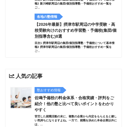
報2 新川崎駅周辺の集団/個別指導塾・予備校おすすめ一覧を
ご...
各地の塾情報
【2026年最新】摂津市駅周辺の中学受験・高
校受験向けのおすすめ学習塾・予備校(集団/個
別指導含む)8選
目次1 摂津市駅周辺の集団/個別指導塾・予備校について基本情
報2 摂津市駅周辺の集団/個別指導塾・予備校おすすめ一覧を
ご...
人気の記事
塾おすすめ情報
佐鳴予備校の料金体系・合格実績・評判をご
紹介！他の塾と比べて良いポイントをわかり
やすく
苦労した就職活動の末に、複数の企業から内定をもらえると嬉し
い気持ちになりますよね。一方で、就職を決めた本命企業以外に
は、...