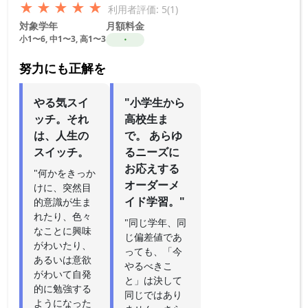
★
★
★
★
★
利用者評価: 5(1)
対象学年
月額料金
小1〜6, 中1〜3, 高1〜3
・
努力にも正解を
やる気スイ
"小学生から
ッチ。それ
高校生ま
は、人生の
で。 あらゆ
スイッチ。
るニーズに
お応えする
"何かをきっか
オーダーメ
けに、突然目
イド学習。"
的意識が生ま
れたり、色々
"同じ学年、同
なことに興味
じ偏差値であ
がわいたり、
っても、「今
あるいは意欲
やるべきこ
がわいて自発
と」は決して
的に勉強する
同じではあり
ようになった