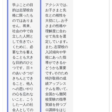
学ぶことの目
アクシスでは､
的は志望校合
お子さまと先
格に限ったも
生との相性を
のではありま
大切にし､お子
せん。将来、
さまの性格や
社会の中で自
理解度に合わ
立した人間と
せて先生を選
して生きてい
定しています｡
くために、必
また､志望校の
要な力を蓄え
入試傾向や学
ることも大き
校にあった指
な目的のひと
導ができるか
つです。日々
どうかも重要
のあいさつが
です｡そのため
きちんとでき
特許取得の成
ること。他人
績アップシス
への思いやり
テムを用いて､
の心を忘れな
全国から難関
いこと。こう
校受験の指導
した一人の社
実績を持つプ
会人としての
ロ講師をはじ