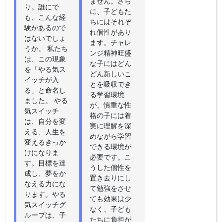
ません。さら
り。誰にで
に、子どもた
も、こんな経
ちにはそれぞ
験があるので
れ個性があり
はないでしょ
ます。チャレ
うか。 私たち
ンジ精神旺盛
は、この現象
な子にはどん
を「やる気ス
どん新しいこ
イッチが入
とを吸収でき
る」と命名し
る学習環境
ました。 やる
が、慎重な性
気スイッチ
格の子には着
は、自分を変
実に理解を深
える、人生を
めながら学習
変えるきっか
できる環境が
けになりま
必要です。こ
す。目標を達
うした個性を
成し、夢をか
置き去りにし
なえる力にな
て勉強をさせ
ります。やる
ても効果は少
気スイッチグ
なく、子ども
ループは、子
たちに負担が