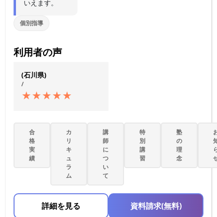
いえます。
個別指導
利用者の声
(石川県)
/
★
★
★
★
★
合
カ
講
特
塾
格
リ
師
別
の
実
キ
に
講
理
績
ュ
つ
習
念
ラ
い
ム
て
詳細を見る
資料請求(無料)