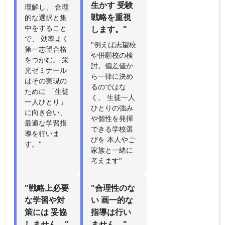
生かす 受験
理解し、 合理
戦略を重視
的な選択と集
中をすること
します。"
で、 効率よく
"例えば志望校
第一志望合格
や併願校の検
をつかむ。 栄
討。偏差値か
光ゼミナール
ら一律に決め
はその実現の
るのではな
ために 「生徒
く、 生徒一人
一人ひとり」
ひとりの強み
に向き合い、
や個性を発揮
最適な学習指
できる学校選
導を行いま
びを 本人やご
す。"
家族と一緒に
考えます"
"戦略上必要
"合理性のな
な学習や対
い 画一的な
策には 妥協
指導は行い
しません。"
ません。"