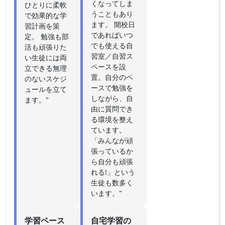
くなってしま
ひとりに柔軟
うこともあり
で効果的な学
ます。 開校日
習計画を策
であればいつ
定。 勉強も部
でも使える自
活も頑張りた
習室／自習ス
い生徒には両
ペースを設
立できる無理
置。自分のペ
のないスケジ
ースで勉強を
ュールを立て
しながら、自
ます。"
由に質問でき
る環境を整え
ています。
「みんなが頑
張っているか
ら自分も頑張
れる!」という
生徒も数多く
います。"
学習ペース
自宅学習の