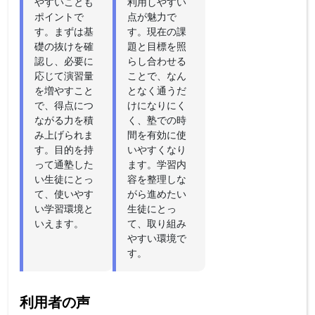
やすいことも
利用しやすい
ポイントで
点が魅力で
す。まずは基
す。現在の課
礎の抜けを確
題と目標を照
認し、必要に
らし合わせる
応じて演習量
ことで、なん
を増やすこと
となく通うだ
で、得点につ
けになりにく
ながる力を積
く、塾での時
み上げられま
間を有効に使
す。目的を持
いやすくなり
って通塾した
ます。学習内
い生徒にとっ
容を整理しな
て、使いやす
がら進めたい
い学習環境と
生徒にとっ
いえます。
て、取り組み
やすい環境で
す。
利用者の声