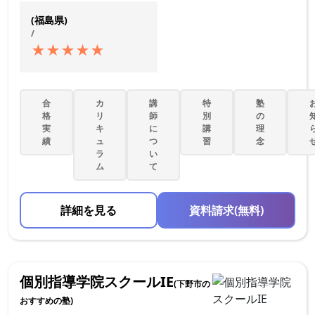
(福島県)
/
★
★
★
★
★
合
カ
講
特
塾
格
リ
師
別
の
実
キ
に
講
理
績
ュ
つ
習
念
ラ
い
ム
て
詳細を見る
資料請求(無料)
個別指導学院スクールIE
(下野市の
おすすめの塾)