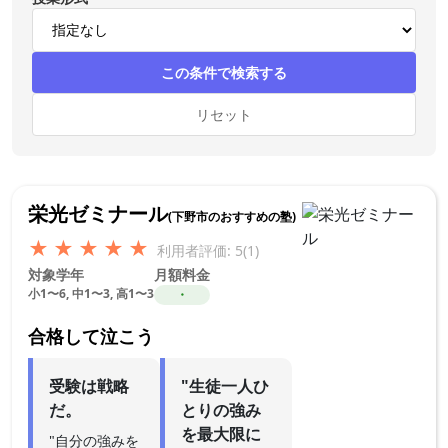
この条件で検索する
リセット
栄光ゼミナール
(下野市のおすすめの塾)
★
★
★
★
★
利用者評価: 5(1)
対象学年
月額料金
小1〜6, 中1〜3, 高1〜3
・
合格して泣こう
受験は戦略
"生徒一人ひ
だ。
とりの強み
を最大限に
"自分の強みを