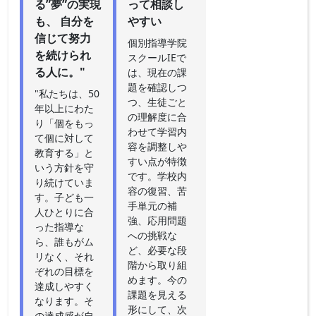
る”夢”の実現
って相談し
も、 自分を
やすい
信じて努力
個別指導学院
を続けられ
スクールIEで
る人に。"
は、現在の課
題を確認しつ
"私たちは、50
つ、生徒ごと
年以上にわた
の理解度に合
り「個をもっ
わせて学習内
て個に対して
容を調整しや
教育する」と
すい点が特徴
いう方針を守
です。学校内
り続けていま
容の復習、苦
す。子ども一
手単元の補
人ひとりに合
強、応用問題
った指導な
への挑戦な
ら、誰もがム
ど、必要な段
リなく、それ
階から取り組
ぞれの目標を
めます。今の
達成しやすく
課題を見える
なります。そ
形にして、次
の達成感が自