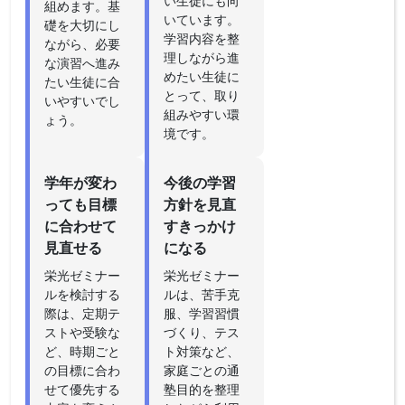
い生徒にも向
組めます。基
いています。
礎を大切にし
学習内容を整
ながら、必要
理しながら進
な演習へ進み
めたい生徒に
たい生徒に合
とって、取り
いやすいでし
組みやすい環
ょう。
境です。
学年が変わ
今後の学習
っても目標
方針を見直
に合わせて
すきっかけ
見直せる
になる
栄光ゼミナー
栄光ゼミナー
ルを検討する
ルは、苦手克
際は、定期テ
服、学習習慣
ストや受験な
づくり、テス
ど、時期ごと
ト対策など、
の目標に合わ
家庭ごとの通
せて優先する
塾目的を整理