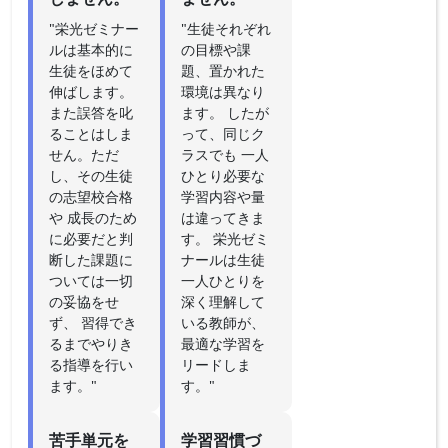
"栄光ゼミナー
"生徒それぞれ
ルは基本的に
の目標や課
生徒をほめて
題、置かれた
伸ばします。
環境は異なり
また誤答を叱
ます。 したが
ることはしま
って、同じク
せん。ただ
ラスでも 一人
し、その生徒
ひとり必要な
の志望校合格
学習内容や量
や 成長のため
は違ってきま
に必要だと判
す。 栄光ゼミ
断した課題に
ナールは生徒
ついては一切
一人ひとりを
の妥協をせ
深く理解して
ず、 習得でき
いる教師が、
るまでやりき
最適な学習を
る指導を行い
リードしま
ます。"
す。"
苦手単元を
学習習慣づ