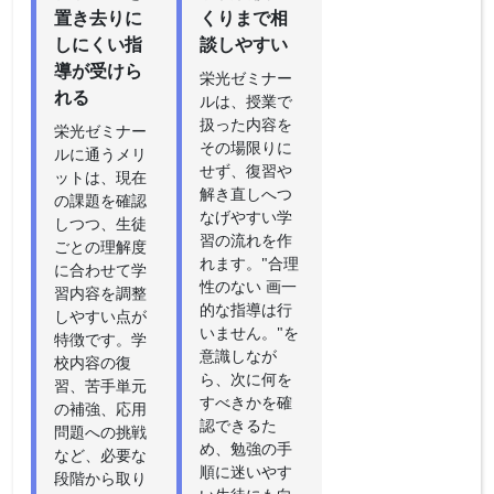
置き去りに
くりまで相
しにくい指
談しやすい
導が受けら
栄光ゼミナー
れる
ルは、授業で
扱った内容を
栄光ゼミナー
その場限りに
ルに通うメリ
せず、復習や
ットは、現在
解き直しへつ
の課題を確認
なげやすい学
しつつ、生徒
習の流れを作
ごとの理解度
れます。"合理
に合わせて学
性のない 画一
習内容を調整
的な指導は行
しやすい点が
いません。"を
特徴です。学
意識しなが
校内容の復
ら、次に何を
習、苦手単元
すべきかを確
の補強、応用
認できるた
問題への挑戦
め、勉強の手
など、必要な
順に迷いやす
段階から取り