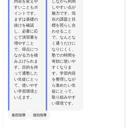
内容を変えや
しながら利用
すいこともポ
しやすい点が
イントです。
魅力です。現
まずは基礎の
在の課題と目
抜けを確認
標を照らし合
し、必要に応
わせること
じて演習量を
で、なんとな
増やすこと
く通うだけに
で、得点につ
なりにくく、
ながる力を積
塾での時間を
み上げられま
有効に使いや
す。目的を持
すくなりま
って通塾した
す。学習内容
い生徒にとっ
を整理しなが
て、使いやす
ら進めたい生
い学習環境と
徒にとって、
いえます。
取り組みやす
い環境です。
集団指導
個別指導