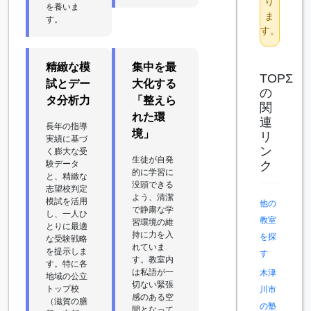
り
を養いま
ま
す。
す。
精緻な模
集中を最
TOPΣ
試とデー
大化する
の
タ分析力
「整えら
関
れた環
連
長年の指導
境」
リ
実績に基づ
ン
く膨大な受
生徒が自発
ク
験データ
的に学習に
と、精緻な
没頭できる
志望校判定
よう、清潔
模試を活用
他の
で静粛な学
し、一人ひ
教室
習環境の維
とりに最適
持に力を入
を探
な受験戦略
れていま
を提示しま
す
す。教室内
す。特に各
は私語が一
木津
地域の公立
切ない緊張
トップ校
川市
感のある空
（滋賀の膳
の塾
間となって