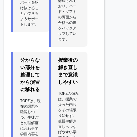
徹底されて
パートを駆
おり、ハー
け抜けるこ
ド・ソフト
とができる
の両面から
ようサポー
合格への道
トします。
をバックア
ップしてい
ます。
分からな
授業後の
い部分を
解き直し
整理して
まで意識
から演習
しやすい
に移れる
TOPΣの強み
は、授業で
TOPΣは、現
扱った内容
在の課題を
をその場限
確認しつ
りにせず、
つ、生徒ご
復習や解き
との理解度
直しへつな
に合わせて
げやすい学
学習内容を