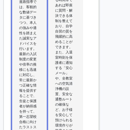
進路指導で
あれば即座
は、客観的
に質問・解
な数値デー
決できる体
タに基づき
制を整えて
つつ、本人
おり、自学
の強みや適
自習の質を
性を踏まえ
飛躍的に高
た誠実なア
めることが
ドバイスを
できます。
行います。
また、入退
最新の入試
室時刻を保
制度の変更
護者に通知
や倍率の推
する「安心
移にも迅速
メール」
に対応し、
や、全教室
常に最新か
への空気清
つ正確な情
浄機の設
報を提供す
置、安全な
ることで、
通塾ルート
生徒と保護
の確保な
者が納得感
ど、お子様
を持って、
を安心して
第一志望校
預けられる
合格に向け
環境作りが
たラストス