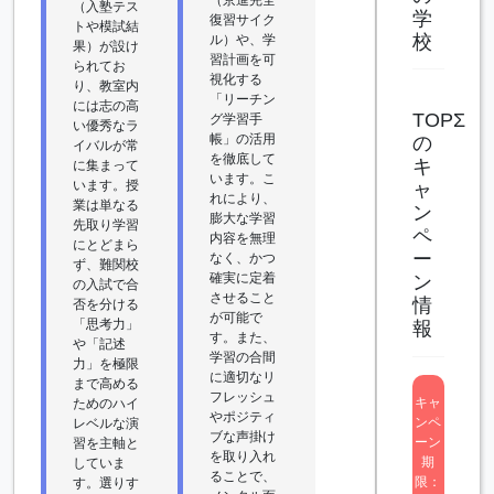
（入塾テス
学
復習サイク
トや模試結
校
ル）や、学
果）が設け
習計画を可
られてお
視化する
り、教室内
「リーチン
には志の高
TOPΣ
グ学習手
い優秀なラ
帳」の活用
の
イバルが常
を徹底して
キ
に集まって
います。こ
います。授
ャ
れにより、
業は単なる
ン
膨大な学習
先取り学習
ペ
内容を無理
にとどまら
ー
なく、かつ
ず、難関校
確実に定着
ン
の入試で合
させること
情
否を分ける
が可能で
「思考力」
報
す。また、
や「記述
学習の合間
力」を極限
に適切なリ
まで高める
フレッシュ
キャ
ためのハイ
やポジティ
ンペ
レベルな演
ブな声掛け
ーン
習を主軸と
を取り入れ
期
していま
ることで、
限：
す。選りす