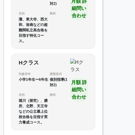
月額 詳
対2)
細問い
目的
教科
合わせ
灘、東大寺、西大
和、洛南などの超
難関私立高合格を
目指す特化コー
ス。
Hクラス
対象学年
授業形式
小学1年生〜6年生
個別指導(1
月額 詳
対2)
細問い
目的
教科
合わせ
堀川（探究）、膳
所、北野、天王寺
などの公立最上位
校合格を目指す実
力養成コース。