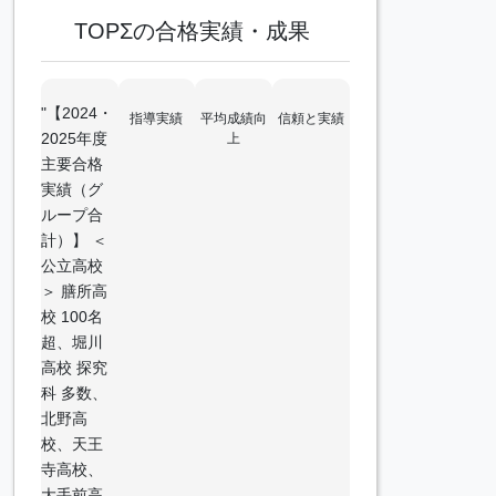
TOPΣの合格実績・成果
"【2024・
指導実績
平均成績向
信頼と実績
2025年度
上
主要合格
実績（グ
ループ合
計）】 ＜
公立高校
＞ 膳所高
校 100名
超、堀川
高校 探究
科 多数、
北野高
校、天王
寺高校、
大手前高