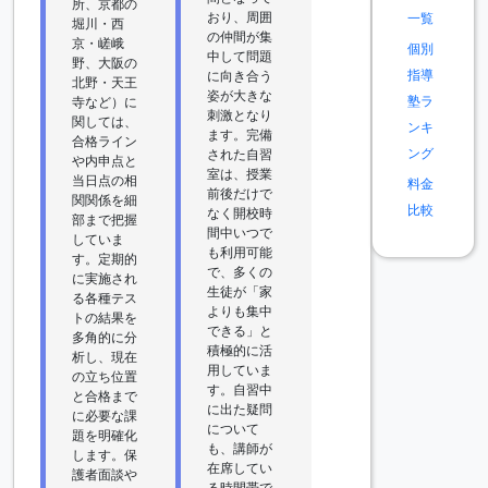
所、京都の
おり、周囲
一覧
堀川・西
の仲間が集
京・嵯峨
個別
中して問題
野、大阪の
指導
に向き合う
北野・天王
姿が大きな
塾ラ
寺など）に
刺激となり
関しては、
ンキ
ます。完備
合格ライン
ング
された自習
や内申点と
室は、授業
当日点の相
料金
前後だけで
関関係を細
比較
なく開校時
部まで把握
間中いつで
していま
も利用可能
す。定期的
で、多くの
に実施され
生徒が「家
る各種テス
よりも集中
トの結果を
できる」と
多角的に分
積極的に活
析し、現在
用していま
の立ち位置
す。自習中
と合格まで
に出た疑問
に必要な課
について
題を明確化
も、講師が
します。保
在席してい
護者面談や
る時間帯で