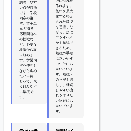
習の流れを
調整しやす
作れます。
い点が特徴
集中を最大
です。学校
化する整え
内容の復
られた環境
習、苦手単
を意識しな
元の補強、
がら、次に
応用問題へ
何をすべき
の挑戦な
かを確認で
ど、必要な
きるため、
段階から取
勉強の手順
り組めま
に迷いやす
す。学習内
い生徒にも
容を整理し
向いていま
ながら進め
す。勉強へ
たい生徒に
の不安を減
とって、取
らし、継続
り組みやす
しやすい流
い環境で
れを作りた
す。
い家庭にも
向いていま
す。