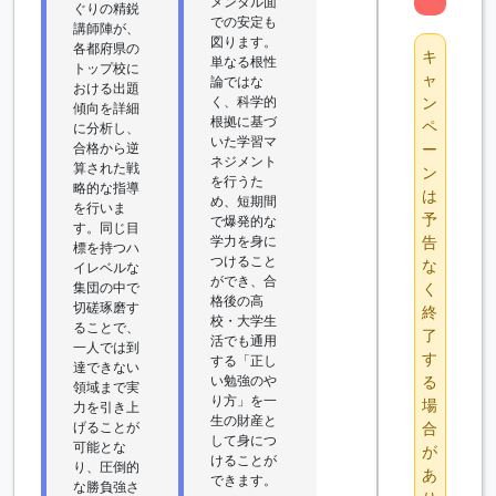
メンタル面
ぐりの精鋭
での安定も
講師陣が、
図ります。
各都府県の
キ
単なる根性
トップ校に
ャ
論ではな
おける出題
く、科学的
ン
傾向を詳細
根拠に基づ
ペ
に分析し、
いた学習マ
合格から逆
ー
ネジメント
算された戦
ン
を行うた
略的な指導
は
め、短期間
を行いま
予
で爆発的な
す。同じ目
学力を身に
告
標を持つハ
つけること
な
イレベルな
ができ、合
集団の中で
く
格後の高
切磋琢磨す
終
校・大学生
ることで、
了
活でも通用
一人では到
す
する「正し
達できない
い勉強のや
る
領域まで実
り方」を一
場
力を引き上
生の財産と
げることが
合
して身につ
可能とな
が
けることが
り、圧倒的
あ
できます。
な勝負強さ