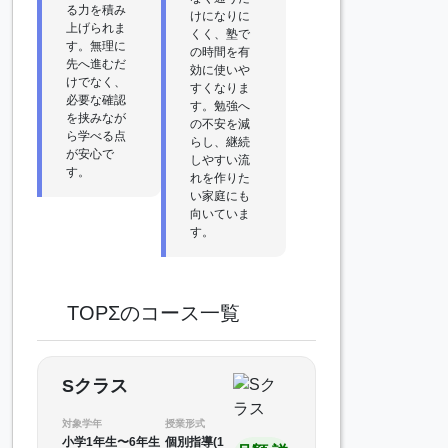
る力を積み
けになりに
上げられま
くく、塾で
す。無理に
の時間を有
先へ進むだ
効に使いや
けでなく、
すくなりま
必要な確認
す。勉強へ
を挟みなが
の不安を減
ら学べる点
らし、継続
が安心で
しやすい流
す。
れを作りた
い家庭にも
向いていま
す。
TOPΣのコース一覧
Sクラス
対象学年
授業形式
小学1年生〜6年生
個別指導(1