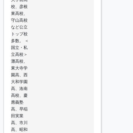
校、彦根
東高校、
守山高校
など公立
トップ校
多数。 ＜
国立・私
立高校＞
灘高校、
東大寺学
園高、西
大和学園
高、洛南
高校、慶
應義塾
高、早稲
田実業
高、市川
高、昭和