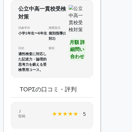
公立中高一貫校受検
対策
対象学年
授業形式
小学1年生〜6年生
個別指導(1
対2)
月額 詳
目的
教科
細問い
適性検査に対応し
合わせ
た記述力・論理的
思考力を鍛える受
検専用コース。
TOPΣの口コミ・評判
/
★
★
★
★
★
5
投稿