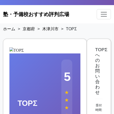
塾・予備校おすすめ評判広場
ホーム
>
京都府
>
木津川市
>
TOPΣ
TOPΣ
へ
の
お
問
5
い
合
わ
★
せ
★
TOPΣ
受付
★
時間: