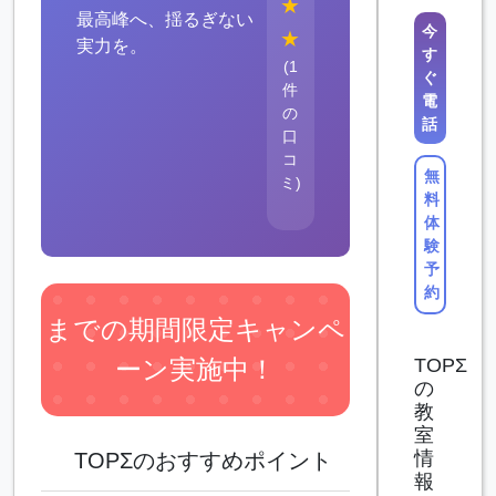
★
最高峰へ、揺るぎない
今
★
実力を。
す
(1
ぐ
件
電
の
話
口
コ
無
ミ)
料
体
験
予
約
までの期間限定キャンペ
ーン実施中！
TOPΣ
の
教
室
情
TOPΣのおすすめポイント
報