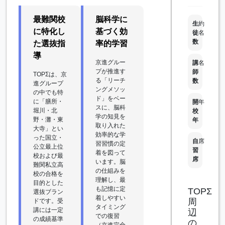
最難関校
脳科学に
生
約
に特化し
基づく効
徒
名
数
た選抜指
率的学習
導
京進グルー
講
名
プが推進す
師
TOPΣは、京
る「リーチ
数
進グループ
ングメソッ
の中でも特
ド」をベー
に「膳所・
開
年
スに、脳科
堀川・北
校
学の知見を
野・灘・東
年
取り入れた
大寺」とい
効率的な学
った国立・
自
席
習習慣の定
公立最上位
習
着を図って
校および最
席
います。脳
難関私立高
の仕組みを
校の合格を
理解し、最
目的とした
も記憶に定
TOPΣ
選抜ブラン
着しやすい
周
ドです。受
タイミング
講には一定
辺
での復習
の成績基準
の
（京進完全